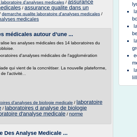
assurance
n laboratoire d'analyses medicales
/
ly
medicales
assurance qualite dans un
/
l
/
demarche qualite laboratoire d'analyses medicales
/
b
analyses medicales
l
be
s médicales autour d’une ...
l
ralise les analyses médicales des 14 laboratoires du
gr
obloise.
oratoires d'analyses médicales de l'agglomération
e
m
iade qui vient de la concrétiser. La nouvelle plateforme,
l
 l'activité...
lil
laboratoire
toires d'analyses de biologie medicale
/
e
laboratoires d analyse de biologie
/
ratoire d'analyse medicale
norme
/
e Des Analyse Medicale ...