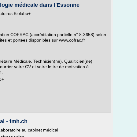
ologie médicale dans l'Essonne
ratoires Biolabo+
tation COFRAC (accréditation partielle n° 8-3658) selon
tes et portées disponibles sur www.cofrac.fr
taire Médicale, Technicien(ne), Qualiticien(ne),
urrier votre CV et votre lettre de motivation à
n.
o+
al - fmh.ch
Laboratoire au cabinet médical