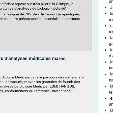
an
ficient repose sur trois piliers: la Clinique, la
a
oratoires d'analyses de biologie médicale).
l
nt à l'origine de 70% des décisions thérapeutiques.
té est notre préoccupation essentielle et constante.
m
e
m
l
g
l
d 
oire d'analyses médicales maroc
l
na
l
a Biologie Médicale dans le parcours des soins et afin
n
he thérapeutique avec les garanties de fournir des
l
 d'analyses de Biologie Médicale (LBM) HARGUIL
 conformément au référentiel international...
r
e
an
l