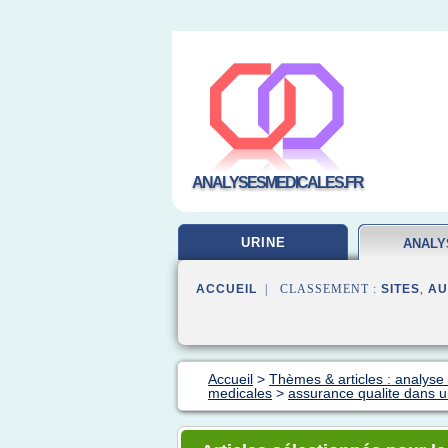
ANALYSESMEDICALES.FR
URINE
ANALY
LABOR
ACCUEIL
| CLASSEMENT :
SITES
,
AU
Accueil
>
Thèmes & articles : analyse 
medicales
>
assurance qualite dans u