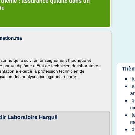
e thème : assurance qualite dans un
le
rmation.ma
ersonne qui a suivi un enseignement théorique et
é par un diplôme d'État de technicien de laboratoire ;
Thèm
mentation à exercé la profession technicien de
isation des analyses biologiques à partir...
t
a
an
q
m
t
ir Laboratoire Harguil
m
d