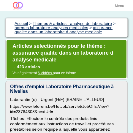
Menu
Accueil
>
Thèmes & articles : analyse de laboratoire
>
normes laboratoire analyses medicales
>
assurance
qualite dans un laboratoire d analyse medicale
Articles sélectionnés pour le thème :
assurance qualite dans un laboratoire d
analyse medicale
423 articles
→
Voir également
6 Vidéos
pour ce thème
Offres d'emploi Laboratoire Pharmaceutique à
Nivelles
Laborantin (e) - Urgent (H/F) [BRAINE-L'ALLEUD]
https://www.leforem.be/HotJob/servlet/JobOffs.View?
id=23764308&nextUrl=
Tâches: Effectuer le contrôle des produits finis
conformément aux instructions de travail et procédures
préétablies selon l'équipe à laquelle vous appartenez