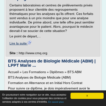
Certains laboratoires et centres de prélèvements privés
proposent à leur clientèle des regroupements
thématiques pour les analyses qu'ils offrent. Ces forfaits
sont vendus à un prix moindre que pour une analyse
individuelle. De prime abord, une telle offre peut sembler
avantageuse pour le patient. Alors, pourquoi le médecin
devrait-il se soucier de cette situation?
Le point de départ,...
Lire la suite
Site :
http://www.cmq.org
BTS Analyses de Biologie Médicale (ABM) |
LPPT Marie ...
Accueil » Les Formations » Diplômes » BTS ABM
BTS Analyses de Biologie Médicale (ABM)
Formation en Alternance et en Initial Hors Contrat
Pour suivre ce diplôme, je dois impérativement avoir le
niveau...
En poursuivant votre navigation sur ce site, vous acceptez
X
Bac S, avec la faculté de m'adapter rapidement à
l'utilisation de cookies pour vous proposer des contenus et
services adaptés à vos centres d'intérêts.
l'environnement professionnel.
En savoir plus