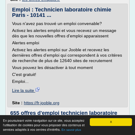
Emploi : Technicien laboratoire chimie
Paris - 10141 ...
Vous n'avez pas trouvé un emploi convenable?
Activez les alertes emploi et vous recevez un message
dès que les nouvelles offres d'emploi apparaissent
Alertes emploi
Activez les alertes emploi sur Jooble et recevez les
dernières offres d'emploi qui correspondent à vos critères
de recherche de plus de 12640 sites de recrutement
Vous pouvez les désactiver à tout moment
C'est gratuit!
Emploi...
Lire la suite
Site :
https://fr.jooble.org
655 offres d'emploi technicien laboratoire
nord pas de calais
En poursuivant votre navigation sur ce site, vous acceptez
X
l'utilisation de cookies pour vous proposer des contenus et
technicien laboratoire | nord pas de calais
services adaptés à vos centres d'intérêts.
En savoir plus
696 offres d'emploi correspondent à votre recherche