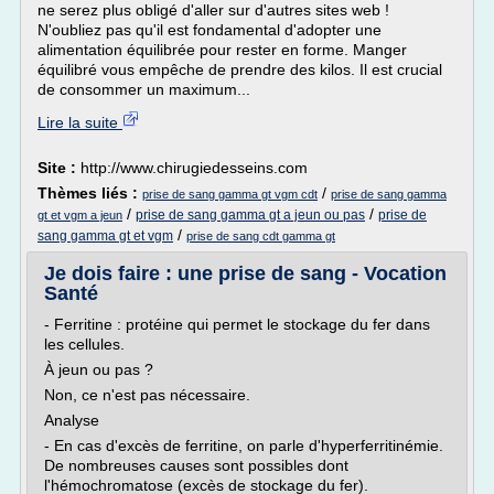
ne serez plus obligé d'aller sur d'autres sites web !
N'oubliez pas qu'il est fondamental d'adopter une
alimentation équilibrée pour rester en forme. Manger
équilibré vous empêche de prendre des kilos. Il est crucial
de consommer un maximum...
Lire la suite
Site :
http://www.chirugiedesseins.com
Thèmes liés :
/
prise de sang gamma gt vgm cdt
prise de sang gamma
/
/
prise de sang gamma gt a jeun ou pas
prise de
gt et vgm a jeun
/
sang gamma gt et vgm
prise de sang cdt gamma gt
Je dois faire : une prise de sang - Vocation
Santé
- Ferritine : protéine qui permet le stockage du fer dans
les cellules.
À jeun ou pas ?
Non, ce n'est pas nécessaire.
Analyse
- En cas d'excès de ferritine, on parle d'hyperferritinémie.
De nombreuses causes sont possibles dont
l'hémochromatose (excès de stockage du fer).