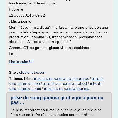
fonctionnement de mon foie
Publié le
12 aôut 2014 à 09:32
. Mis à jour le
Mon médecin m'a dit qu'il me faisait faire une prise de sang
pour un bilan hépatique, mais je ne comprends pas bien sa
prescription : gamma GT, transaminases, phosphatases
alcalines... A quoi cela correspond-il ?
Gamma GT ou gamma-glutamyl-transpeptidase
La...
Lire la suite
Site :
clicbienetre.com
Thèmes liés :
/
prise de sang gamma gt a jeun ou pas
prise de
/
/
sang gamma gt eleve
prise de sang gamma gt alcool
prise de
/
sang gamma gt a jeun
prise de sang gamma gt permis
prise de sang gamma gt et vgm a jeun ou
pas ...
Le plus important pour moi, a supplié la jeune fille a se
faire ressentir. De récentes études ont montré, en