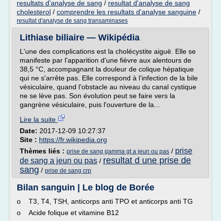
resultats d'analyse de sang
/
resultat d'analyse de sang
cholesterol
/
comprendre les resultats d'analyse sanguine
/
resultat d'analyse de sang transaminases
Lithiase biliaire — Wikipédia
L'une des complications est la cholécystite aiguë. Elle se
manifeste par l'apparition d'une fièvre aux alentours de
38,5 °C, accompagnant la douleur de colique hépatique
qui ne s'arrête pas. Elle correspond à l'infection de la bile
vésiculaire, quand l'obstacle au niveau du canal cystique
ne se lève pas. Son évolution peut se faire vers la
gangrène vésiculaire, puis l'ouverture de la...
Lire la suite
Date:
2017-12-09 10:27:37
Site :
https://fr.wikipedia.org
prise
Thèmes liés :
/
prise de sang gamma gt a jeun ou pas
resultat d une prise de
de sang a jeun ou pas
/
sang
/
prise de sang crp
Bilan sanguin | Le blog de Borée
o T3, T4, TSH, anticorps anti TPO et anticorps anti TG
o Acide folique et vitamine B12