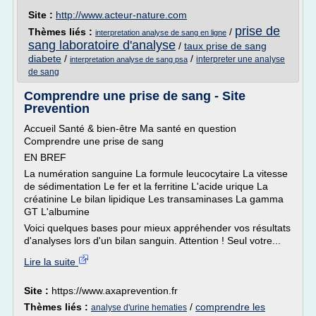
Site :
http://www.acteur-nature.com
prise de
Thèmes liés :
/
interpretation analyse de sang en ligne
sang laboratoire d'analyse
/
taux prise de sang
diabete
/
/
interpreter une analyse
interpretation analyse de sang psa
de sang
Comprendre une prise de sang - Site
Prevention
Accueil Santé & bien-être Ma santé en question
Comprendre une prise de sang
EN BREF
La numération sanguine La formule leucocytaire La vitesse
de sédimentation Le fer et la ferritine L'acide urique La
créatinine Le bilan lipidique Les transaminases La gamma
GT L'albumine
Voici quelques bases pour mieux appréhender vos résultats
d'analyses lors d'un bilan sanguin. Attention ! Seul votre...
Lire la suite
Site :
https://www.axaprevention.fr
Thèmes liés :
/
comprendre les
analyse d'urine hematies