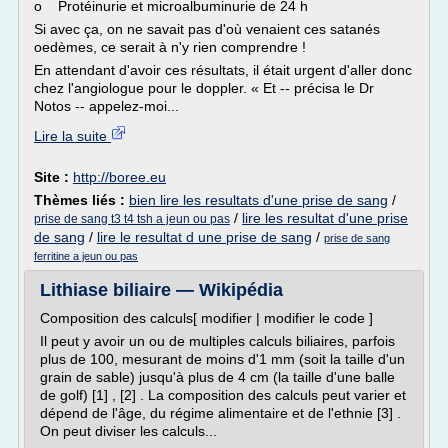
o Protéinurie et microalbuminurie de 24 h
Si avec ça, on ne savait pas d'où venaient ces satanés
oedèmes, ce serait à n'y rien comprendre !
En attendant d'avoir ces résultats, il était urgent d'aller donc
chez l'angiologue pour le doppler. « Et -- précisa le Dr
Notos -- appelez-moi...
Lire la suite
Site :
http://boree.eu
Thèmes liés :
bien lire les resultats d'une prise de sang
/
/
lire les resultat d'une prise
prise de sang t3 t4 tsh a jeun ou pas
de sang
/
lire le resultat d une prise de sang
/
prise de sang
ferritine a jeun ou pas
Lithiase biliaire — Wikipédia
Composition des calculs[ modifier | modifier le code ]
Il peut y avoir un ou de multiples calculs biliaires, parfois
plus de 100, mesurant de moins d'1 mm (soit la taille d'un
grain de sable) jusqu'à plus de 4 cm (la taille d'une balle
de golf) [1] , [2] . La composition des calculs peut varier et
dépend de l'âge, du régime alimentaire et de l'ethnie [3] .
On peut diviser les calculs...