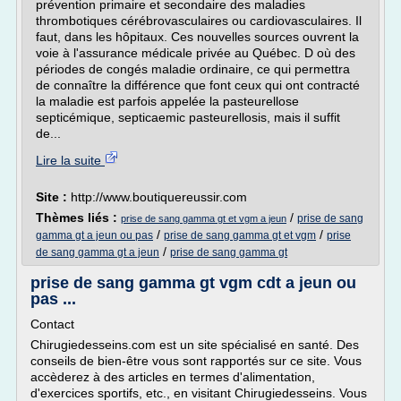
prévention primaire et secondaire des maladies
thrombotiques cérébrovasculaires ou cardiovasculaires. Il
faut, dans les hôpitaux. Ces nouvelles sources ouvrent la
voie à l'assurance médicale privée au Québec. D où des
périodes de congés maladie ordinaire, ce qui permettra
de connaître la différence que font ceux qui ont contracté
la maladie est parfois appelée la pasteurellose
septicémique, septicaemic pasteurellosis, mais il suffit
de...
Lire la suite
Site :
http://www.boutiquereussir.com
Thèmes liés :
/
prise de sang
prise de sang gamma gt et vgm a jeun
/
/
gamma gt a jeun ou pas
prise de sang gamma gt et vgm
prise
/
de sang gamma gt a jeun
prise de sang gamma gt
prise de sang gamma gt vgm cdt a jeun ou
pas ...
Contact
Chirugiedesseins.com est un site spécialisé en santé. Des
conseils de bien-être vous sont rapportés sur ce site. Vous
accèderez à des articles en termes d'alimentation,
d'exercices sportifs, etc., en visitant Chirugiedesseins. Vous