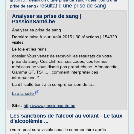
/
definition d'une prise de sang
/
definition d une
gt vgm cdt
resultat d une prise de sang
prise de sang
/
Analyser sa prise de sang |
PassionSanté.be
Analyser sa prise de sang
Dernière mise à jour: août 2015 | 30 réactions | 154329
visites
Le foie et les reins
dossier Vous venez de recevoir les résultats de votre
prise de sang. Ces chiffres, ces codes, ces termes
médicaux ne vous disent pas grand-chose. Hématocrite,
Gamma GT, TSH... : comment interpréter ces
informations ?
La difficulté tient à la compréhension de la...
Lire la suite
Site :
http://www.passionsante.be
Les sanctions de l'alcool au volant - Le taux
d'alcoolémie ...
(Votre post sera visible sous le commentaire après