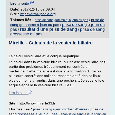
Lire la suite
Date:
2017-12-15 07:09:04
Site :
https://fr.wikipedia.org
Thèmes liés :
/
prise de
prise de sang gamma gt a jeun ou pas
prise de sang a jeun ou
sang grossesse a jeun ou pas
/
resultat d une prise de sang
pas
prise de sang
/
/
grossesse ou pas
Mireille - Calculs de la vésicule biliaire
Le calcul vésiculaire et la colique hépatique.
Le calcul dans la vésicule biliaire, ou lithiase vésiculaire, fait
partie des problèmes fréquemment rencontrés en
médecine. Cette maladie est due à la formation d'une ou
plusieurs concrétions solides, ressemblant à des cailloux
plus ou moins arrondis, dans une poche située sous le foie
et qui s'appelle la vésicule biliaire. Ces...
Lire la suite
Site :
http://www.mireille33.fr
Thèmes liés :
/
prise de
prise de sang a jeun combien d'heures
sang grossesse a jeun ou pas
/
analyse de sang a jeun combien