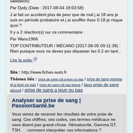
validation)
Par Dydy (Date : 2017-08-04 18:03:58)
J ai fait un accident plus de peur que de mal j ai 18 ans je
suis en période probatoire et j ai souffler Avec 0.18 je risque
quoi ?
Il y a 2 réaction(s) sur ce commentaire :
Par Wanu1966
TOP CONTRIBUTEUR / MECANO (2017-08-05 09:11:38) :
Rien puisque vous ne devez pas dépasser les 0.2 en tant...
Lire la suite
Site :
http://www.fiches-auto.fr
Thèmes liés :
/
prise de sang gamma
prise de sang cdt a jeun ou pas
/
/
taux prise de sang
gt a jeun ou pas
prise de sang cdt pas bonne
prise de sang a jeun ou pas
alcool
/
Analyser sa prise de sang |
PassionSanté.be
Vous venez de recevoir les résultats de votre prise de
sang. Ces chiffres, ces codes, ces termes médicaux ne
vous disent pas grand-chose. Hématocrite, Gamma GT,
TSH... : comment interpréter ces informations ?