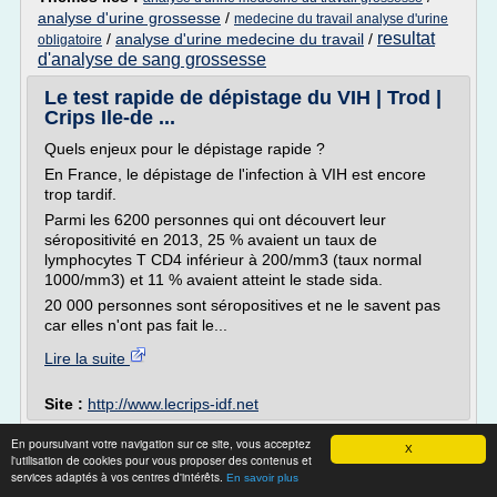
analyse d'urine grossesse
/
medecine du travail analyse d'urine
resultat
/
analyse d'urine medecine du travail
/
obligatoire
d'analyse de sang grossesse
Le test rapide de dépistage du VIH | Trod |
Crips Ile-de ...
Quels enjeux pour le dépistage rapide ?
En France, le dépistage de l'infection à VIH est encore
trop tardif.
Parmi les 6200 personnes qui ont découvert leur
séropositivité en 2013, 25 % avaient un taux de
lymphocytes T CD4 inférieur à 200/mm3 (taux normal
1000/mm3) et 11 % avaient atteint le stade sida.
20 000 personnes sont séropositives et ne le savent pas
car elles n'ont pas fait le...
Lire la suite
Site :
http://www.lecrips-idf.net
Suis je enceinte ? - enceinte.com
En poursuivant votre navigation sur ce site, vous acceptez
X
l'utilisation de cookies pour vous proposer des contenus et
Accueil » Envie de de bébé » Conception » Signes et
services adaptés à vos centres d'intérêts.
En savoir plus
symptômes de grossesse » Suis je enceinte ?