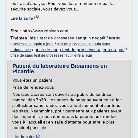
les frais d'analyse. Pour vous faire rembourser par la
sécurité sociale, vous devez vous...
Lire la suite
Site :
http://www.kopines.com
Thèmes liés :
test de grossesse sanguin negatif
/
test de
/
grossesse sanguin a jeun
test de grossesse sanguin sans
/
prise de sang test de grossesse a jeun ou pas
/
ordonnance
prise de sang test de grossesse faut il etre a jeun
Patient du laboratoire Bioamiens en
Picardie
Vous êtes un patient
Prise de rendez-vous
Nos laboratoires sont ouverts au public du lundi au
samedi dès 7h30. Les prises de sang peuvent tout à fait
s'effectuer sans rendez-vous à tout moment et sur tous
les sites. Néanmoins, pour permettre aux patients ayant
des impératifs, nous donnerons la priorité aux rendez-
vous à l'accueil et en salle d'attente pour être le plus
ponctuel possible....
Lire la suite