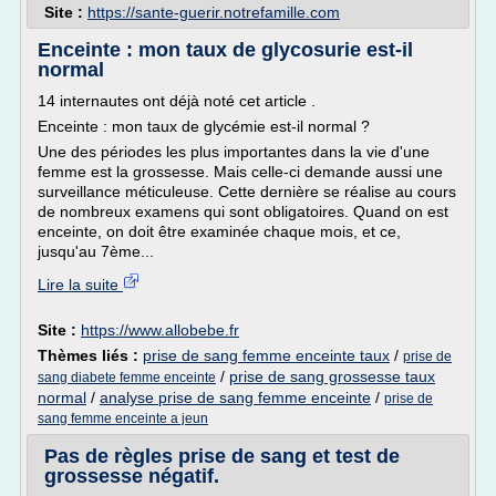
Site :
https://sante-guerir.notrefamille.com
Enceinte : mon taux de glycosurie est-il
normal
14 internautes ont déjà noté cet article .
Enceinte : mon taux de glycémie est-il normal ?
Une des périodes les plus importantes dans la vie d'une
femme est la grossesse. Mais celle-ci demande aussi une
surveillance méticuleuse. Cette dernière se réalise au cours
de nombreux examens qui sont obligatoires. Quand on est
enceinte, on doit être examinée chaque mois, et ce,
jusqu'au 7ème...
Lire la suite
Site :
https://www.allobebe.fr
Thèmes liés :
prise de sang femme enceinte taux
/
prise de
/
prise de sang grossesse taux
sang diabete femme enceinte
normal
/
analyse prise de sang femme enceinte
/
prise de
sang femme enceinte a jeun
Pas de règles prise de sang et test de
grossesse négatif.