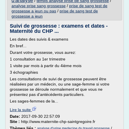
d'analyse
/
temps analyse prise de sang grossesse
/
analyse prise sang grossesse
/
prise de sang test de
grossesse a jeun ou pas
/
prise de sang test de
grossesse a jeun
Suivi de grossesse : examens et dates -
Maternité du CHP ...
Les dates des suivis & examens
En bref...
Durant votre grossesse, vous aurez:
1 consultation au 1er trimestre
1 visite par mois à partir du 4ième mois
3 échographies
Les consultations de suivi de grossesse peuvent être
réalisées par un médecin, ou une sage-femme si votre
grossesse se déroule normalement et que vous ne
présentez pas d'antécédents particuliers.
Les sages-femmes de la...
Lire la suite
Date:
2017-09-30 22:57:09
Site :
http://www.maternite-chp-saintgregoire.fr
Thèmes liés :
/
analyse d'urine medecine du travail grossesse