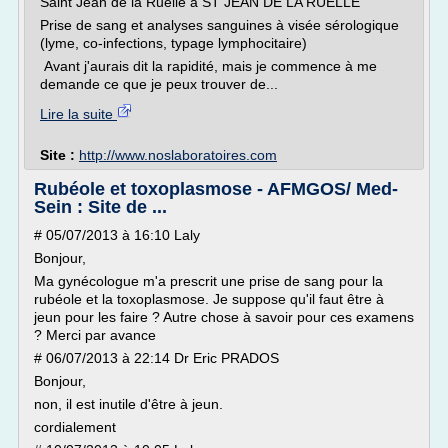
Saint Jean de la Ruelle à ST JEAN DE LA RUELLE
Prise de sang et analyses sanguines à visée sérologique
(lyme, co-infections, typage lymphocitaire)
Avant j'aurais dit la rapidité, mais je commence à me
demande ce que je peux trouver de...
Lire la suite
Site :
http://www.noslaboratoires.com
Rubéole et toxoplasmose - AFMGOS/ Med-
Sein : Site de ...
# 05/07/2013 à 16:10 Laly
Bonjour,
Ma gynécologue m'a prescrit une prise de sang pour la
rubéole et la toxoplasmose. Je suppose qu'il faut être à
jeun pour les faire ? Autre chose à savoir pour ces examens
? Merci par avance
# 06/07/2013 à 22:14 Dr Eric PRADOS
Bonjour,
non, il est inutile d'être à jeun.
cordialement