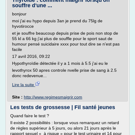
Thyroïde : comment maigrir lorsqu'on
souffre d'une ...
bonjour
moi j'ai eu hypo depuis 3an je prend du 75lg de
hyvotirocce
et je souffre beaucoup depuis prise de pois non stop de
55 kl a 66 kg j'ai plus de souffle pour le sport saut de
humour pensé suicidaire xxxx pour tout dire se n'est pas
facile
17 avril 2016, 09:22
Hypothyroïdie détectée il y a 1 mois à 5.5 j'ai eu le
levothyrox 50 apres controle nvelle prise de sang à 2.5
donc redevenue...
Lire la suite
Site :
http://www.regimesmaigrir.com
Les tests de grossesse | Fil santé jeunes
Quand faire le test ?
Il existe 2 possibilités : lorsque vous remarquez un retard
de règles supérieur à 5 jours, ou alors 21 jours après le
rapport sexuel « à risque » pour le test urinaire et 14 pour