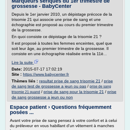
Marqueurs sériques du 1er trimestre de
grossesse - BabyCenter
Depuis le 1er janvier 2010, un dépistage précoce de la
trisomie 21 qui associe une prise de sang et une
échographie est proposé au cours du premier trimestre
de la grossesse.
En quoi consiste ce dépistage de la trisomie 21 ?
Il est proposé à toutes les femmes enceintes, quel que
soit leur âge, au premier trimestre de la grossesse. Il
consiste en une échographie réalisée entre la 11è...
Lire la suite
Date:
2015-07-17 17:02:19
Site :
https://www.babycenter.fr
Thèmes liés :
resultat prise de sang trisomie 21
/
prise
de sang test de grossesse a jeun ou pas
/
prise de sang
/
prise de sang pour la trisomie 21
/
prise
trisomie 21 quand
de sang grossesse a jeun ou non
Espace patient › Questions fréquemment
posées ...
Avant votre prise de sang pensez à votre confort et à celui
du préleveur en vous habillant d'un vêtement à manches