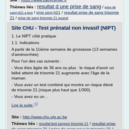
Site :
https://www.babycenter.fr
resultat d une prise de sang
Thèmes liés :
/
prise de
/
/
resultat prise de sang trisomie
prise sang ht21
sang ht21 a jeun
21
/
prise de sang trisomie 21 quand
Site CHU - Test prénatal non invasif (NIPT)
1. Le NIPT côté pratique
1.1. Indications
A partir de la 11ième semaine de grossesse (13 semaines
d'aménorrhée)
Pour l'un des cas suivants :
- Vous êtes âgée de 36 ans ou plus : le risque d'avoir un
bébé atteint de trisomie 21 augmente avec l'âge de la
maman.
- Vous avez un test combiné qui montre un risque élevé
de trisomie 21 (risque plus haut que 1/300).
- Vous avez eu un...
Lire la suite
Site :
http://www.chu.ulg.ac.be
Thèmes liés :
/
resultat prise
resultat test sanguin trisomie 21