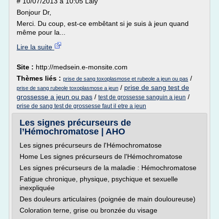
# 10/07/2013 à 10:05 Laly
Bonjour Dr,
Merci. Du coup, est-ce embêtant si je suis à jeun quand
même pour la...
Lire la suite
Site :
http://medsein.e-monsite.com
Thèmes liés :
/
prise de sang toxoplasmose et rubeole a jeun ou pas
/
prise de sang test de
prise de sang rubeole toxoplasmose a jeun
grossesse a jeun ou pas
/
/
test de grossesse sanguin a jeun
prise de sang test de grossesse faut il etre a jeun
Les signes précurseurs de
l’Hémochromatose | AHO
Les signes précurseurs de l'Hémochromatose
Home Les signes précurseurs de l'Hémochromatose
Les signes précurseurs de la maladie : Hémochromatose
Fatigue chronique, physique, psychique et sexuelle
inexpliquée
Des douleurs articulaires (poignée de main douloureuse)
Coloration terne, grise ou bronzée du visage