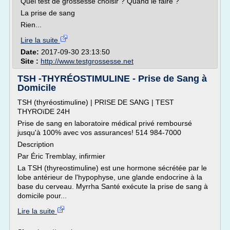
Quel test de grossesse choisir ? Quand le faire ?
La prise de sang
Rien...
Lire la suite
Date:
2017-09-30 23:13:50
Site :
http://www.testgrossesse.net
TSH -THYRÉOSTIMULINE - Prise de Sang à
Domicile
TSH (thyréostimuline) | PRISE DE SANG | TEST
THYROïDE 24H
Prise de sang en laboratoire médical privé remboursé
jusqu'à 100% avec vos assurances! 514 984-7000
Description
Par Éric Tremblay, infirmier
La TSH (thyreostimuline) est une hormone sécrétée par le
lobe antérieur de l'hypophyse, une glande endocrine à la
base du cerveau. Myrrha Santé exécute la prise de sang à
domicile pour...
Lire la suite