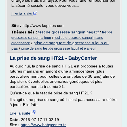
charge les frais d'analyse. Pour vous faire rembourser par
la sécurité sociale, vous devez vous...
Lire la suite
Site :
http://www.kopines.com
Thèmes liés :
test de grossesse sanguin negatif
/
test de
/
grossesse sanguin a jeun
test de grossesse sanguin sans
/
prise de sang test de grossesse a jeun ou
ordonnance
pas
/
prise de sang test de grossesse faut il etre a jeun
La prise de sang HT21 - BabyCenter
Aujourd'hui, la prise de sang HT 21 est proposée à toutes
futures mamans en amont d'une amniocentèse (plus
particulièrement pour celles qui ont plus de 38 ans) afin de
dépister d'éventuelles anomalies génétiques et plus
particulièrement la trisomie 21.
Qu'est-ce que le test de prise de sang HT21 ?
Il s'agit d'une prise de sang où il n'est pas nécessaire d'être
à jeun. Elle fait...
Lire la suite
Date:
2015-07-17 17:02:19
Site :
https://www.babycenter.fr