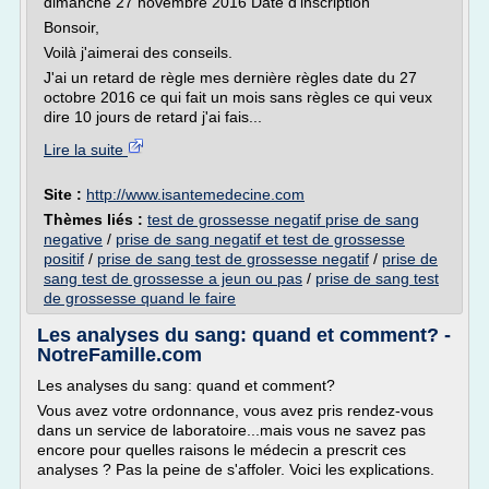
dimanche 27 novembre 2016 Date d'inscription
Bonsoir,
Voilà j'aimerai des conseils.
J'ai un retard de règle mes dernière règles date du 27
octobre 2016 ce qui fait un mois sans règles ce qui veux
dire 10 jours de retard j'ai fais...
Lire la suite
Site :
http://www.isantemedecine.com
Thèmes liés :
test de grossesse negatif prise de sang
negative
/
prise de sang negatif et test de grossesse
positif
/
prise de sang test de grossesse negatif
/
prise de
sang test de grossesse a jeun ou pas
/
prise de sang test
de grossesse quand le faire
Les analyses du sang: quand et comment? -
NotreFamille.com
Les analyses du sang: quand et comment?
Vous avez votre ordonnance, vous avez pris rendez-vous
dans un service de laboratoire...mais vous ne savez pas
encore pour quelles raisons le médecin a prescrit ces
analyses ? Pas la peine de s'affoler. Voici les explications.