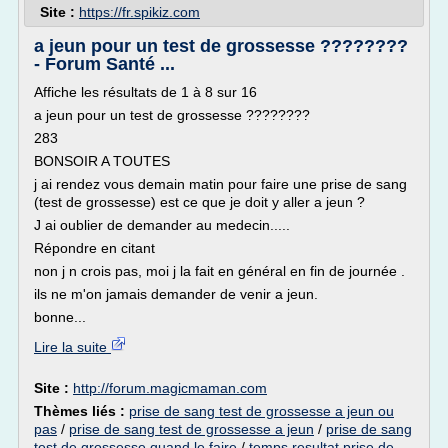
Site :
https://fr.spikiz.com
a jeun pour un test de grossesse ????????
- Forum Santé ...
Affiche les résultats de 1 à 8 sur 16
a jeun pour un test de grossesse ????????
283
BONSOIR A TOUTES
j ai rendez vous demain matin pour faire une prise de sang
(test de grossesse) est ce que je doit y aller a jeun ?
J ai oublier de demander au medecin.....
Répondre en citant
non j n crois pas, moi j la fait en général en fin de journée .
ils ne m'on jamais demander de venir a jeun.
bonne...
Lire la suite
Site :
http://forum.magicmaman.com
Thèmes liés :
prise de sang test de grossesse a jeun ou
pas
/
prise de sang test de grossesse a jeun
/
prise de sang
test de grossesse quand le faire
/
temps resultat prise de