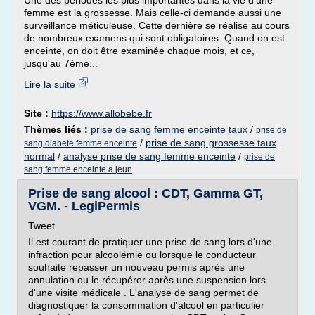
Une des périodes les plus importantes dans la vie d'une
femme est la grossesse. Mais celle-ci demande aussi une
surveillance méticuleuse. Cette dernière se réalise au cours
de nombreux examens qui sont obligatoires. Quand on est
enceinte, on doit être examinée chaque mois, et ce,
jusqu'au 7ème...
Lire la suite
Site :
https://www.allobebe.fr
Thèmes liés :
prise de sang femme enceinte taux
/
prise de
/
prise de sang grossesse taux
sang diabete femme enceinte
normal
/
analyse prise de sang femme enceinte
/
prise de
sang femme enceinte a jeun
Prise de sang alcool : CDT, Gamma GT,
VGM. - LegiPermis
Tweet
Il est courant de pratiquer une prise de sang lors d'une
infraction pour alcoolémie ou lorsque le conducteur
souhaite repasser un nouveau permis après une
annulation ou le récupérer après une suspension lors
d'une visite médicale . L'analyse de sang permet de
diagnostiquer la consommation d'alcool en particulier