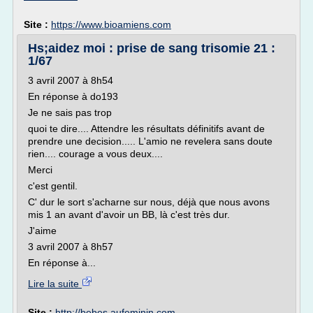
Site :
https://www.bioamiens.com
Hs;aidez moi : prise de sang trisomie 21 :
1/67
3 avril 2007 à 8h54
En réponse à do193
Je ne sais pas trop
quoi te dire.... Attendre les résultats définitifs avant de
prendre une decision..... L'amio ne revelera sans doute
rien.... courage a vous deux....
Merci
c'est gentil.
C' dur le sort s'acharne sur nous, déjà que nous avons
mis 1 an avant d'avoir un BB, là c'est très dur.
J'aime
3 avril 2007 à 8h57
En réponse à...
Lire la suite
Site :
http://bebes.aufeminin.com