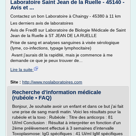
Laboratoire Saint Jean de la Ruelle - 45140 -
Avis et ...
Contactez un bon Laboratoire à Chaingy - 45380 à 11 km
Les derniers avis de laboratoires
Avis de Fred8 sur Laboratoire de Biologie Médicale de Saint
Jean de la Ruelle à ST JEAN DE LA RUELLE
Prise de sang et analyses sanguines à visée sérologique
(lyme, co-infections, typage lymphocitaire)
Avant j'aurais dit la rapidité, mais je commence à me
demande ce que je peux trouver de...
Lire la suite
Site :
http://www.noslaboratoires.com
Recherche d'information médicale
(rubéole • FAQ)
Bonjour, Je souhaite avoir un enfant et dans ce but j'ai fait
une prise de sang mardi matin. Voici les résultats pour la
rubéole et la toxo : Rubéole : Titre des anticorps : 81
UI/ml Conclusion : Résultat à interpréter en fonction d'un
2ème prélèvement effectué à 3 semaines d'intervalle
Toxoplasmose: IgG spécifiques : 41 Ui/ml IgM spécifiques