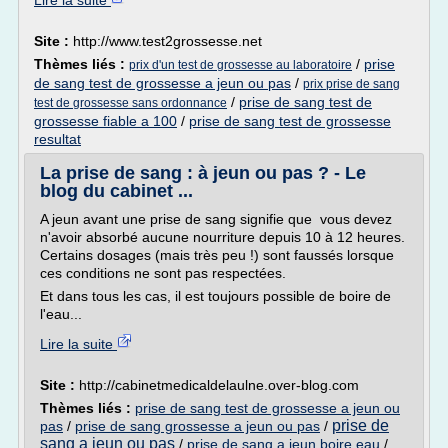
Lire la suite
Site :
http://www.test2grossesse.net
Thèmes liés :
/
prise
prix d'un test de grossesse au laboratoire
de sang test de grossesse a jeun ou pas
/
prix prise de sang
/
prise de sang test de
test de grossesse sans ordonnance
grossesse fiable a 100
/
prise de sang test de grossesse
resultat
La prise de sang : à jeun ou pas ? - Le
blog du cabinet ...
A jeun avant une prise de sang signifie que vous devez
n'avoir absorbé aucune nourriture depuis 10 à 12 heures.
Certains dosages (mais très peu !) sont faussés lorsque
ces conditions ne sont pas respectées.
Et dans tous les cas, il est toujours possible de boire de
l'eau...
Lire la suite
Site :
http://cabinetmedicaldelaulne.over-blog.com
Thèmes liés :
prise de sang test de grossesse a jeun ou
prise de
pas
/
prise de sang grossesse a jeun ou pas
/
sang a jeun ou pas
/
prise de sang a jeun boire eau
/