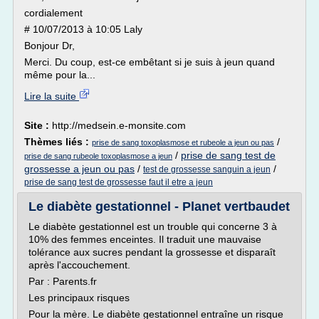
cordialement
# 10/07/2013 à 10:05 Laly
Bonjour Dr,
Merci. Du coup, est-ce embêtant si je suis à jeun quand
même pour la...
Lire la suite
Site :
http://medsein.e-monsite.com
Thèmes liés :
/
prise de sang toxoplasmose et rubeole a jeun ou pas
/
prise de sang test de
prise de sang rubeole toxoplasmose a jeun
grossesse a jeun ou pas
/
/
test de grossesse sanguin a jeun
prise de sang test de grossesse faut il etre a jeun
Le diabète gestationnel - Planet vertbaudet
Le diabète gestationnel est un trouble qui concerne 3 à
10% des femmes enceintes. Il traduit une mauvaise
tolérance aux sucres pendant la grossesse et disparaît
après l'accouchement.
Par : Parents.fr
Les principaux risques
Pour la mère. Le diabète gestationnel entraîne un risque