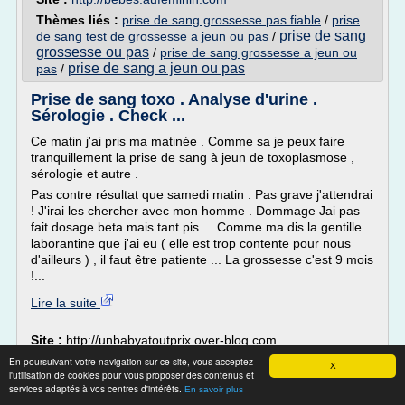
Thèmes liés :
prise de sang grossesse pas fiable
/
prise
prise de sang
de sang test de grossesse a jeun ou pas
/
grossesse ou pas
/
prise de sang grossesse a jeun ou
prise de sang a jeun ou pas
pas
/
Prise de sang toxo . Analyse d'urine .
Sérologie . Check ...
Ce matin j'ai pris ma matinée . Comme sa je peux faire
tranquillement la prise de sang à jeun de toxoplasmose ,
sérologie et autre .
Pas contre résultat que samedi matin . Pas grave j'attendrai
! J'irai les chercher avec mon homme . Dommage Jai pas
fait dosage beta mais tant pis ... Comme ma dis la gentille
laborantine que j'ai eu ( elle est trop contente pour nous
d'ailleurs ) , il faut être patiente ... La grossesse c'est 9 mois
!...
Lire la suite
Site :
http://unbabyatoutprix.over-blog.com
Thèmes liés :
/
En poursuivant votre navigation sur ce site, vous acceptez
prise de
prise de sang serologie toxoplasmose a jeun
X
l'utilisation de cookies pour vous proposer des contenus et
/
sang toxoplasmose a jeun ou pas
prise de sang toxoplasmose
services adaptés à vos centres d'intérêts.
En savoir plus
/
/
prise de
grossesse a jeun
prise de sang toxoplasmose a jeun