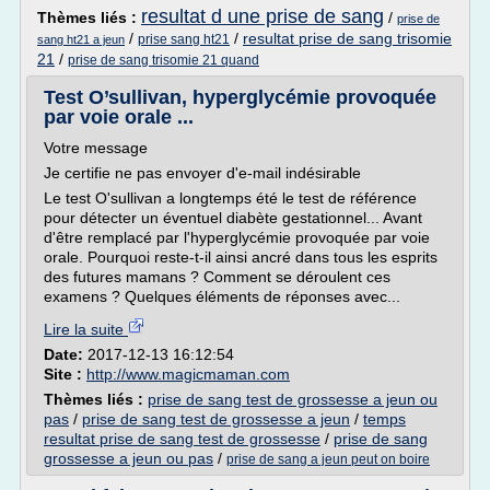
resultat d une prise de sang
Thèmes liés :
/
prise de
/
/
resultat prise de sang trisomie
prise sang ht21
sang ht21 a jeun
21
/
prise de sang trisomie 21 quand
Test O’sullivan, hyperglycémie provoquée
par voie orale ...
Votre message
Je certifie ne pas envoyer d'e-mail indésirable
Le test O'sullivan a longtemps été le test de référence
pour détecter un éventuel diabète gestationnel... Avant
d'être remplacé par l'hyperglycémie provoquée par voie
orale. Pourquoi reste-t-il ainsi ancré dans tous les esprits
des futures mamans ? Comment se déroulent ces
examens ? Quelques éléments de réponses avec...
Lire la suite
Date:
2017-12-13 16:12:54
Site :
http://www.magicmaman.com
Thèmes liés :
prise de sang test de grossesse a jeun ou
pas
/
prise de sang test de grossesse a jeun
/
temps
resultat prise de sang test de grossesse
/
prise de sang
grossesse a jeun ou pas
/
prise de sang a jeun peut on boire