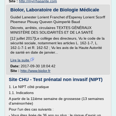
Site :
http://myrrhasante.com
Biolor, Laboratoire de Biologie Médicale
Guidel Lanester Lorient Franchet d'Esperey Lorient Scorff
Ploemeur Plouay Queven Quimperlé Baud
Décrets, arrêtés, circulaires TEXTES GÉNÉRAUX
MINISTÈRE DES SOLIDARITÉS ET DE LA SANTÉ
[12 juillet 2017]Le collège des directeurs, Vu le code de la
sécurité sociale, notamment les articles L. 162-1-7, L.
162-1-7-1 et R. 162-52 ; Vu les avis de la Haute Autorité
de santé en date de janvier...
Lire la suite
Date:
2017-09-30 18:04:42
Site :
http://www.biolor.fr
Site CHU - Test prénatal non invasif (NIPT)
1. Le NIPT côté pratique
1.1. Indications
A partir de la 11ième semaine de grossesse (13 semaines
d'aménorrhée)
Pour l'un des cas suivants :
- Vous êtes âgée de 36 ans ou plus : le risque d'avoir un