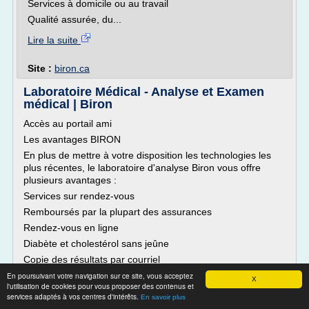
Services à domicile ou au travail
Qualité assurée, du...
Lire la suite
Site :
biron.ca
Laboratoire Médical - Analyse et Examen
médical | Biron
Accès au portail ami
Les avantages BIRON
En plus de mettre à votre disposition les technologies les
plus récentes, le laboratoire d'analyse Biron vous offre
plusieurs avantages :
Services sur rendez-vous
Remboursés par la plupart des assurances
Rendez-vous en ligne
Diabète et cholestérol sans jeûne
Copie des résultats par courriel
Services à domicile ou au travail
En poursuivant votre navigation sur ce site, vous acceptez
X
l'utilisation de cookies pour vous proposer des contenus et
Qualité assurée, du...
services adaptés à vos centres d'intérêts.
En savoir plus