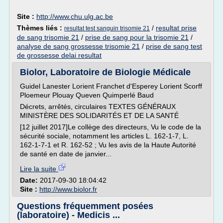
Site :
http://www.chu.ulg.ac.be
Thèmes liés :
/
resultat prise
resultat test sanguin trisomie 21
de sang trisomie 21
/
prise de sang pour la trisomie 21
/
analyse de sang grossesse trisomie 21
/
prise de sang test
de grossesse delai resultat
Biolor, Laboratoire de Biologie Médicale
Guidel Lanester Lorient Franchet d'Esperey Lorient Scorff
Ploemeur Plouay Queven Quimperlé Baud
Décrets, arrêtés, circulaires TEXTES GÉNÉRAUX
MINISTÈRE DES SOLIDARITÉS ET DE LA SANTÉ
[12 juillet 2017]Le collège des directeurs, Vu le code de la
sécurité sociale, notamment les articles L. 162-1-7, L.
162-1-7-1 et R. 162-52 ; Vu les avis de la Haute Autorité
de santé en date de janvier...
Lire la suite
Date:
2017-09-30 18:04:42
Site :
http://www.biolor.fr
Questions fréquemment posées
(laboratoire) - Medicis ...