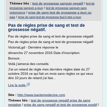
Thèmes liés :
test de grossesse sanguin negatif
/
test de
/
grossesse sanguin a jeun
test de grossesse sanguin sans
/
prise de sang test de grossesse a jeun ou
ordonnance
pas
/
prise de sang test de grossesse faut il etre a jeun
Pas de règles prise de sang et test de
grossesse négatif.
Pas de règles prise de sang et test de grossesse négatif.
Pas de règles prise de sang et test de grossesse négatif.
VictoriaLgd - Dernière réponse le
dimanche 27 novembre 2016 Date d'inscription
Bonsoir,
Voilà j'aimerai des conseils.
J'ai un retard de règle mes dernière règles date du 27
octobre 2016 ce qui fait un mois sans règles ce qui veux
dire 10 jours de retard j'ai fais...
Lire la suite
Site :
http://www.isantemedecine.com
Thèmes liés :
test de grossesse negatif prise de sang
negative
/
prise de sang negatif et test de grossesse positif
/