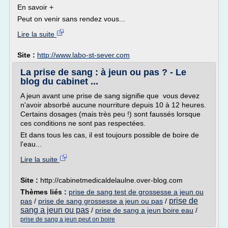
En savoir +
Peut on venir sans rendez vous...
Lire la suite
Site :
http://www.labo-st-sever.com
La prise de sang : à jeun ou pas ? - Le
blog du cabinet ...
A jeun avant une prise de sang signifie que vous devez
n'avoir absorbé aucune nourriture depuis 10 à 12 heures.
Certains dosages (mais très peu !) sont faussés lorsque
ces conditions ne sont pas respectées.
Et dans tous les cas, il est toujours possible de boire de
l'eau...
Lire la suite
Site :
http://cabinetmedicaldelaulne.over-blog.com
Thèmes liés :
prise de sang test de grossesse a jeun ou
prise de
pas
/
prise de sang grossesse a jeun ou pas
/
sang a jeun ou pas
/
prise de sang a jeun boire eau
/
prise de sang a jeun peut on boire