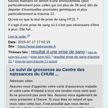
futures mamans en amont d'une amniocentèse (plus
particulièrement pour celles qui ont plus de 38 ans) afin de
dépister d'éventuelles anomalies génétiques et plus
particulièrement la trisomie 21.
Qu'est-ce que le test de prise de sang HT21 ?
Il s'agit d'une prise de sang où il n'est pas nécessaire d'être
à jeun. Elle fait...
Lire la suite
Date:
2015-07-17 17:02:19
Site :
https://www.babycenter.fr
resultat d une prise de sang
Thèmes liés :
/
prise de
/
/
resultat prise de sang trisomie
prise sang ht21
sang ht21 a jeun
21
/
prise de sang trisomie 21 quand
Le suivi de grossesse au Centre des
naissances du CHUM ...
Adresses utiles
Assurez-vous d'apporter votre carte d'assurance maladie
et votre carte d'hôpital à tous vos rendez-vous sans quoi
ils ne pourront pas avoir lieu. Assurez-vous également de
vous présenter à l'heure. Si vous êtes en retard et que
vous ratez votre tour, il est possible que vous deviez