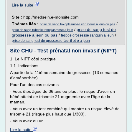
Lire la suite
Site :
http://medsein.e-monsite.com
Thèmes liés :
/
prise de sang toxoplasmose et rubeole a jeun ou pas
/
prise de sang test de
prise de sang rubeole toxoplasmose a jeun
grossesse a jeun ou pas
/
/
test de grossesse sanguin a jeun
prise de sang test de grossesse faut il etre a jeun
Site CHU - Test prénatal non invasif (NIPT)
1. Le NIPT côté pratique
1.1. Indications
A partir de la 11ième semaine de grossesse (13 semaines
d'aménorrhée)
Pour l'un des cas suivants :
- Vous êtes âgée de 36 ans ou plus : le risque d'avoir un
bébé atteint de trisomie 21 augmente avec l'âge de la
maman.
- Vous avez un test combiné qui montre un risque élevé de
trisomie 21 (risque plus haut que 1/300).
- Vous avez eu un...
Lire la suite