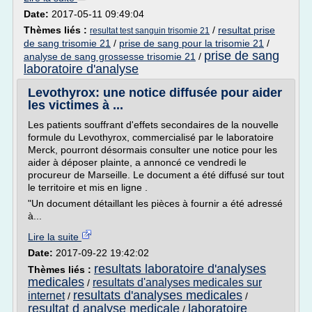
Date:
2017-05-11 09:49:04
Thèmes liés :
/
resultat prise
resultat test sanguin trisomie 21
de sang trisomie 21
/
prise de sang pour la trisomie 21
/
prise de sang
analyse de sang grossesse trisomie 21
/
laboratoire d'analyse
Levothyrox: une notice diffusée pour aider
les victimes à ...
Les patients souffrant d'effets secondaires de la nouvelle
formule du Levothyrox, commercialisé par le laboratoire
Merck, pourront désormais consulter une notice pour les
aider à déposer plainte, a annoncé ce vendredi le
procureur de Marseille. Le document a été diffusé sur tout
le territoire et mis en ligne .
"Un document détaillant les pièces à fournir a été adressé
à...
Lire la suite
Date:
2017-09-22 19:42:02
resultats laboratoire d'analyses
Thèmes liés :
medicales
resultats d'analyses medicales sur
/
resultats d'analyses medicales
internet
/
/
resultat d analyse medicale
laboratoire
/