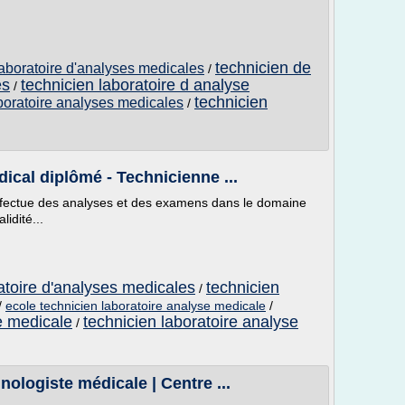
technicien de
laboratoire d'analyses medicales
/
es
technicien laboratoire d analyse
/
technicien
aboratoire analyses medicales
/
ical diplômé - Technicienne ...
effectue des analyses et des examens dans le domaine
lidité...
atoire d'analyses medicales
technicien
/
/
ecole technicien laboratoire analyse medicale
/
e medicale
technicien laboratoire analyse
/
ologiste médicale | Centre ...