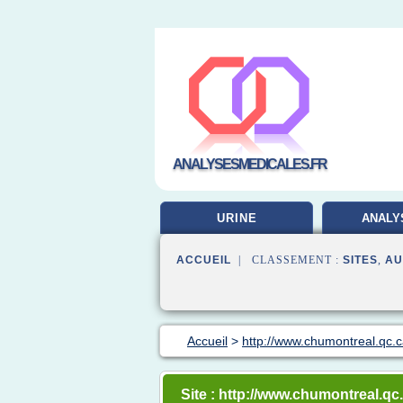
ANALYSESMEDICALES.FR
URINE
ANALY
LABORA
ACCUEIL
| CLASSEMENT :
SITES
,
AU
Accueil
>
http://www.chumontreal.qc.
Site : http://www.chumontreal.qc