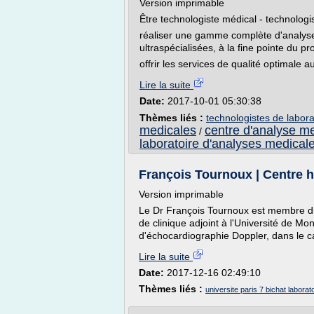
Version imprimable
Être technologiste médical - technolog
réaliser une gamme complète d'analyses
ultraspécialisées, à la fine pointe du pr
offrir les services de qualité optimale 
Lire la suite
Date:
2017-10-01 05:30:38
Thèmes liés :
technologistes de labora
medicales
centre d'analyse m
/
laboratoire d'analyses medical
François Tournoux | Centre hos
Version imprimable
Le Dr François Tournoux est membre d
de clinique adjoint à l'Université de Mon
d'échocardiographie Doppler, dans le ca
Lire la suite
Date:
2017-12-16 02:49:10
Thèmes liés :
universite paris 7 bichat labora