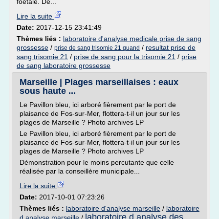
foetale. De...
Lire la suite
Date:
2017-12-15 23:41:49
Thèmes liés :
laboratoire d'analyse medicale prise de sang
grossesse
/
/
resultat prise de
prise de sang trisomie 21 quand
sang trisomie 21
/
prise de sang pour la trisomie 21
/
prise
de sang laboratoire grossesse
Marseille | Plages marseillaises : eaux
sous haute ...
Le Pavillon bleu, ici arboré fièrement par le port de
plaisance de Fos-sur-Mer, flottera-t-il un jour sur les
plages de Marseille ? Photo archives LP
Le Pavillon bleu, ici arboré fièrement par le port de
plaisance de Fos-sur-Mer, flottera-t-il un jour sur les
plages de Marseille ? Photo archives LP
Démonstration pour le moins percutante que celle
réalisée par la conseillère municipale...
Lire la suite
Date:
2017-10-01 07:23:26
Thèmes liés :
laboratoire d'analyse marseille
/
laboratoire
laboratoire d analyse des
d analyse marseille
/