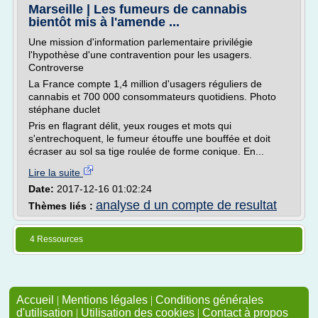
Marseille | Les fumeurs de cannabis
bientôt mis à l'amende ...
Une mission d'information parlementaire privilégie
l'hypothèse d'une contravention pour les usagers.
Controverse
La France compte 1,4 million d'usagers réguliers de
cannabis et 700 000 consommateurs quotidiens. Photo
stéphane duclet
Pris en flagrant délit, yeux rouges et mots qui
s'entrechoquent, le fumeur étouffe une bouffée et doit
écraser au sol sa tige roulée de forme conique. En...
Lire la suite
Date:
2017-12-16 01:02:24
analyse d un compte de resultat
Thèmes liés :
4 Ressources
Accueil
|
Mentions légales
|
Conditions générales
d'utilisation
|
Utilisation des cookies
|
Contact à propos