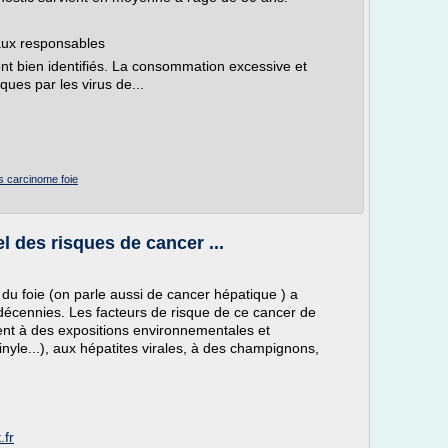
paux responsables
ont bien identifiés. La consommation excessive et
ques par les virus de...
s carcinome foie
el des risques de cancer ...
u foie (on parle aussi de cancer hépatique ) a
écennies. Les facteurs de risque de ce cancer de
nent à des expositions environnementales et
inyle...), aux hépatites virales, à des champignons,
.fr