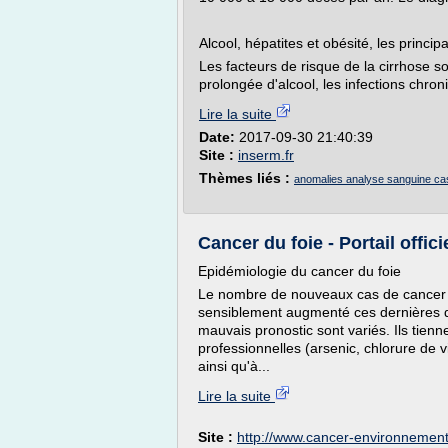
Alcool, hépatites et obésité, les princi
Les facteurs de risque de la cirrhose s
prolongée d'alcool, les infections chroni
Lire la suite
Date:
2017-09-30 21:40:39
Site :
inserm.fr
Thèmes liés :
anomalies analyse sanguine ca
Cancer du foie - Portail offici
Epidémiologie du cancer du foie
Le nombre de nouveaux cas de cancer d
sensiblement augmenté ces dernières d
mauvais pronostic sont variés. Ils tien
professionnelles (arsenic, chlorure de v
ainsi qu'à...
Lire la suite
Site :
http://www.cancer-environnement