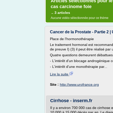
Articles sélectionnés pour l
cas carcinome foie
3 articles
→
Aucune vidéo sélectionnée pour ce thème
Cancer de la Prostate - Partie 2 |
Place de l'hormonothérapie
Le traitement hormonal est recommandé
de preuve I) (3) il peut être réalisé p
Quatre questions demeurent débattues
- L'intérêt d'un blocage androgénique c
- L'intérêt d'une monothérapie par...
Lire la suite
Site :
http://www.urofrance.org
Cirrhose - inserm.fr
Il y a environ 700 000 cas de cirrhose 
10 000 à 15 000 décès par an. Le diagn