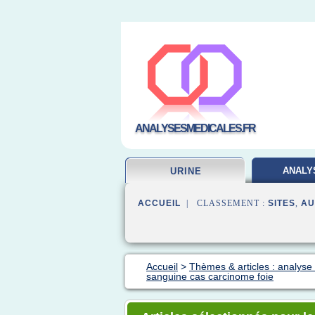
ANALYSESMEDICALES.FR
ANALY
URINE
LABORA
ACCUEIL
| CLASSEMENT :
SITES
,
AU
Accueil
>
Thèmes & articles : analyse
sanguine cas carcinome foie