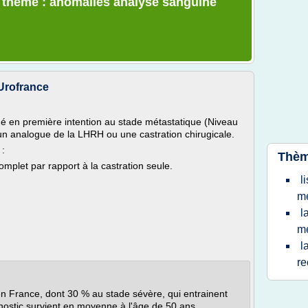
e thème : anomalies analyse sanguine
 Urofrance
 en première intention au stade métastatique (Niveau
ar un analogue de la LHRH ou une castration chirugicale.
 :
Thèm
omplet par rapport à la castration seule.
l
m
l
m
l
re
en France, dont 30 % au stade sévère, qui entrainent
ostic survient en moyenne à l'âge de 50 ans.