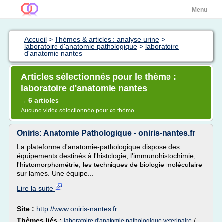
Menu
Accueil
>
Thèmes & articles : analyse urine
>
laboratoire d'anatomie pathologique
>
laboratoire
d'anatomie nantes
Articles sélectionnés pour le thème :
laboratoire d'anatomie nantes
6 articles
→
Aucune vidéo sélectionnée pour ce thème
Oniris: Anatomie Pathologique - oniris-nantes.fr
La plateforme d'anatomie-pathologique dispose des
équipements destinés à l'histologie, l'immunohistochimie,
l'histomorphométrie, les techniques de biologie moléculaire
sur lames. Une équipe...
Lire la suite
Site :
http://www.oniris-nantes.fr
Thèmes liés :
/
laboratoire d'anatomie pathologique veterinaire