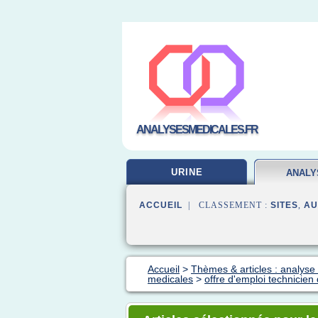
ANALYSESMEDICALES.FR
URINE
ANALY
LABOR
ACCUEIL
| CLASSEMENT :
SITES
,
AU
Accueil
>
Thèmes & articles : analyse 
medicales
>
offre d'emploi technicien