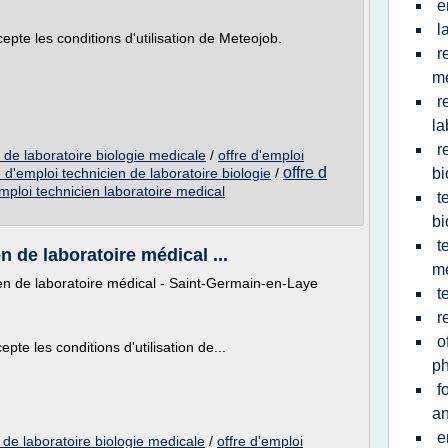
e
l
cepte les conditions d'utilisation de Meteojob.
r
m
r
la
r
n de laboratoire biologie medicale
/
offre d'emploi
offre d
e d'emploi technicien de laboratoire biologie
/
bi
mploi technicien laboratoire medical
t
bi
t
n de laboratoire médical ...
me
ien de laboratoire médical - Saint-Germain-en-Laye
t
r
o
epte les conditions d'utilisation de...
p
f
an
e
n de laboratoire biologie medicale
/
offre d'emploi