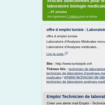
Articles sélectionnés pour le
laboratoire biologie medical
87 articles
→
Voir également
1 Vidéos
pour ce thème
offre d emploi tunisie : Laboratoi
offre d emploi tunisie
Laboratoire d'Analyses Médicales recru
Laboratoire d'Analyses médicales...
Lire la suite
Site :
http://www.tunisiejob.ovh
Thèmes liés :
technicien de laboratoir
technicien de laboratoire d'analyses m
emploi technicien de lab
medicales
/
technicien de laboratoire analyses med
Emploi Technicien de laborat
Créer une alerte mail Emploi - Technici