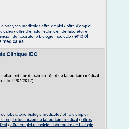
e d'analyses medicales offre emploi
/
offre d'emploi
edicales
/
offre d'emploi technicien de laboratoire
emploi
hnicien de laboratoire biologie medicale
/
es medicales
gie Clinique IBC
.............................................................................................
actuellement un(e) technicien(ne) de laboratoire médical
ion le 24/04/2017)
n de laboratoire biologie medicale
/
offre d'emploi
e d'emploi technicien de laboratoire medical
/
offres
ical
/
offre emploi technicien laboratoire de biologie