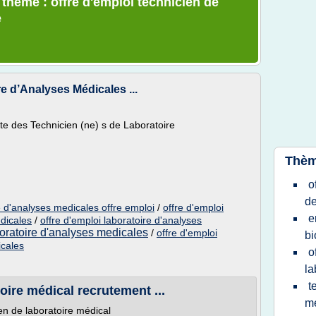
 thème : offre d'emploi technicien de
e
re d’Analyses Médicales ...
te des Technicien (ne) s de Laboratoire
Thèm
o
de
e d'analyses medicales offre emploi
/
offre d'emploi
e
edicales
/
offre d'emploi laboratoire d'analyses
oratoire d'analyses medicales
/
offre d'emploi
bi
icales
o
la
t
oire médical recrutement ...
me
en de laboratoire médical