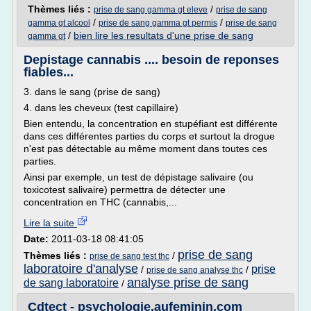
Thèmes liés :
/
prise de sang gamma gt eleve
prise de sang
/
/
gamma gt alcool
prise de sang gamma gt permis
prise de sang
/
bien lire les resultats d'une prise de sang
gamma gt
Depistage cannabis .... besoin de reponses
fiables...
3. dans le sang (prise de sang)
4. dans les cheveux (test capillaire)
Bien entendu, la concentration en stupéfiant est différente
dans ces différentes parties du corps et surtout la drogue
n'est pas détectable au même moment dans toutes ces
parties.
Ainsi par exemple, un test de dépistage salivaire (ou
toxicotest salivaire) permettra de détecter une
concentration en THC (cannabis,...
Lire la suite
Date:
2011-03-18 08:41:05
prise de sang
Thèmes liés :
/
prise de sang test thc
laboratoire d'analyse
prise
/
/
prise de sang analyse thc
analyse prise de sang
de sang laboratoire
/
Cdtect - psychologie.aufeminin.com