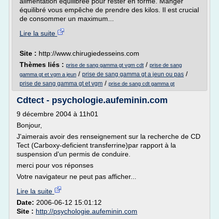
alimentation équilibrée pour rester en forme. Manger
équilibré vous empêche de prendre des kilos. Il est crucial
de consommer un maximum...
Lire la suite
Site :
http://www.chirugiedesseins.com
Thèmes liés :
/
prise de sang gamma gt vgm cdt
prise de sang
/
/
prise de sang gamma gt a jeun ou pas
gamma gt et vgm a jeun
/
prise de sang gamma gt et vgm
prise de sang cdt gamma gt
Cdtect - psychologie.aufeminin.com
9 décembre 2004 à 11h01
Bonjour,
J'aimerais avoir des renseignement sur la recherche de CD
Tect (Carboxy-deficient transferrine)par rapport à la
suspension d'un permis de conduire.
merci pour vos réponses
Votre navigateur ne peut pas afficher...
Lire la suite
Date:
2006-06-12 15:01:12
Site :
http://psychologie.aufeminin.com