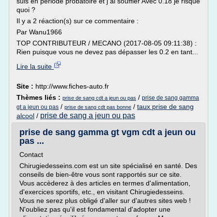
suis en période probatoire et j ai souffler Avec 0.18 je risque
quoi ?
Il y a 2 réaction(s) sur ce commentaire :
Par Wanu1966
TOP CONTRIBUTEUR / MECANO (2017-08-05 09:11:38) :
Rien puisque vous ne devez pas dépasser les 0.2 en tant...
Lire la suite
Site :
http://www.fiches-auto.fr
Thèmes liés :
/
prise de sang gamma
prise de sang cdt a jeun ou pas
/
/
taux prise de sang
gt a jeun ou pas
prise de sang cdt pas bonne
prise de sang a jeun ou pas
alcool
/
prise de sang gamma gt vgm cdt a jeun ou
pas ...
Contact
Chirugiedesseins.com est un site spécialisé en santé. Des
conseils de bien-être vous sont rapportés sur ce site.
Vous accèderez à des articles en termes d'alimentation,
d'exercices sportifs, etc., en visitant Chirugiedesseins.
Vous ne serez plus obligé d'aller sur d'autres sites web !
N'oubliez pas qu'il est fondamental d'adopter une