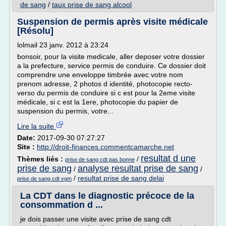
de sang
/
taux prise de sang alcool
Suspension de permis après visite médicale
[Résolu]
lolmail 23 janv. 2012 à 23:24
bonsoir, pour la visite medicale, aller deposer votre dossier
a la prefecture, service permis de conduire. Ce dossier doit
comprendre une enveloppe timbrée avec votre nom
prenom adresse, 2 photos d identité, photocopie recto-
verso du permis de conduire si c est pour la 2eme visite
médicale, si c est la 1ere, photocopie du papier de
suspension du permis, votre...
Lire la suite
Date:
2017-09-30 07:27:27
Site :
http://droit-finances.commentcamarche.net
resultat d une
Thèmes liés :
/
prise de sang cdt pas bonne
prise de sang
analyse resultat prise de sang
/
/
/
resultat prise de sang delai
prise de sang cdt vgm
La CDT dans le diagnostic précoce de la
consommation d ...
je dois passer une visite avec prise de sang cdt