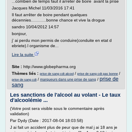
...combien de temps faut il arreter de boire avant la prise
Jacques Michel 11/03/2016 17:41
Il faut arrêter de boire pendant quelques
décennies.............bonne chance et vive la drogue
sandro 10/04/2012 14:57
bonjour,
j' ai perdu mon permis de conduire(conduite en etat d
ebriete).l organisme de...
Lire la suite
Site :
http://www.globepharma.org
Thèmes liés :
/
/
prise de sang cdt alcool
prise de sang cdt pas bonne
prise de
/
/
marqueurs dans une prise de sang
prise de sang cdt
sang
Les sanctions de l'alcool au volant - Le taux
d'alcoolémie ...
(Votre post sera visible sous le commentaire après
validation)
Par Dydy (Date : 2017-08-04 18:03:58)
J ai fait un accident plus de peur que de mal j ai 18 ans je