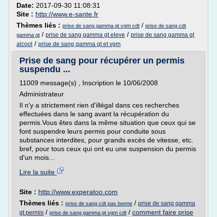
Date:
2017-09-30 11:08:31
Site :
http://www.e-sante.fr
Thèmes liés :
/
prise de sang gamma gt vgm cdt
prise de sang cdt
/
/
prise de sang gamma gt eleve
prise de sang gamma gt
gamma gt
/
alcool
prise de sang gamma gt et vgm
Prise de sang pour récupérer un permis
suspendu ...
11009 message(s) , Inscription le 10/06/2008
Administrateur
Il n'y a strictement rien d'illégal dans ces recherches
effectuées dans le sang avant la récupération du
permis.Vous êtes dans la même situation que ceux qui se
font suspendre leurs permis pour conduite sous
substances interdites, pour grands excès de vitesse, etc.
bref, pour tous ceux qui ont eu une suspension du permis
d'un mois...
Lire la suite
Site :
http://www.experatoo.com
Thèmes liés :
/
prise de sang gamma
prise de sang cdt pas bonne
/
/
comment faire prise
gt permis
prise de sang gamma gt vgm cdt