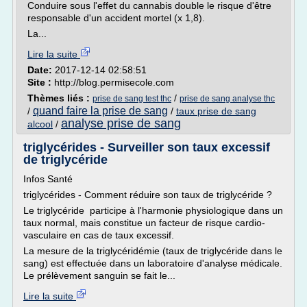
Conduire sous l'effet du cannabis double le risque d'être
responsable d'un accident mortel (x 1,8).
La...
Lire la suite
Date:
2017-12-14 02:58:51
Site :
http://blog.permisecole.com
Thèmes liés :
/
prise de sang test thc
prise de sang analyse thc
quand faire la prise de sang
/
/
taux prise de sang
analyse prise de sang
alcool
/
triglycérides - Surveiller son taux excessif
de triglycéride
Infos Santé
triglycérides - Comment réduire son taux de triglycéride ?
Le triglycéride participe à l'harmonie physiologique dans un
taux normal, mais constitue un facteur de risque cardio-
vasculaire en cas de taux excessif.
La mesure de la triglycéridémie (taux de triglycéride dans le
sang) est effectuée dans un laboratoire d'analyse médicale.
Le prélèvement sanguin se fait le...
Lire la suite