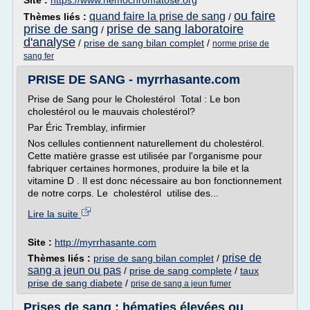
Site :
https://www.hemochromatose.org
ou faire
quand faire la prise de sang
Thèmes liés :
/
prise de sang
prise de sang laboratoire
/
d'analyse
/
prise de sang bilan complet
/
norme prise de
sang fer
PRISE DE SANG - myrrhasante.com
Prise de Sang pour le Cholestérol Total : Le bon
cholestérol ou le mauvais cholestérol?
Par Éric Tremblay, infirmier
Nos cellules contiennent naturellement du cholestérol.
Cette matière grasse est utilisée par l'organisme pour
fabriquer certaines hormones, produire la bile et la
vitamine D . Il est donc nécessaire au bon fonctionnement
de notre corps. Le cholestérol utilise des...
Lire la suite
Site :
http://myrrhasante.com
prise de
Thèmes liés :
prise de sang bilan complet
/
sang a jeun ou pas
/
prise de sang complete
/
taux
prise de sang diabete
/
prise de sang a jeun fumer
Prises de sang : hématies élevées ou