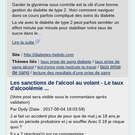
Garder la glycémie sous contrôle est la clé d'une bonne
gestion du diabète de type 2. Voici comment naviguer
dans ce cours parfois compliqué des soins du diabète.
La vie avec le diabète de type 2 peut parfois sembler un
effort minute par minute pour stabiliser votre taux de
sucre dans le...
Lire la suite
Site :
http://diabetes-hebdo.com
Thèmes liés :
taux prise de sang diabete
/
taux prise de
taux prise
sang alcool
/
/
test d'urine visite medicale du travail
de sang
/
lecture des resultats d'une prise de sang
Les sanctions de l'alcool au volant - Le taux
d'alcoolémie ...
(Votre post sera visible sous le commentaire après
validation)
Par Dydy (Date : 2017-08-04 18:03:58)
J ai fait un accident plus de peur que de mal j ai 18 ans je
suis en période probatoire et j ai souffler Avec 0.18 je risque
quoi ?
Il y a 2 réaction(s) sur ce commentaire :