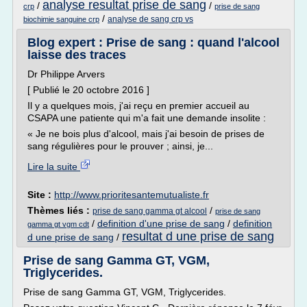
analyse resultat prise de sang
/
/
crp
prise de sang
/
analyse de sang crp vs
biochimie sanguine crp
Blog expert : Prise de sang : quand l'alcool
laisse des traces
Dr Philippe Arvers
[ Publié le 20 octobre 2016 ]
Il y a quelques mois, j'ai reçu en premier accueil au
CSAPA une patiente qui m'a fait une demande insolite :
« Je ne bois plus d'alcool, mais j'ai besoin de prises de
sang régulières pour le prouver ; ainsi, je...
Lire la suite
Site :
http://www.prioritesantemutualiste.fr
Thèmes liés :
/
prise de sang gamma gt alcool
prise de sang
/
definition d'une prise de sang
/
definition
gamma gt vgm cdt
resultat d une prise de sang
d une prise de sang
/
Prise de sang Gamma GT, VGM,
Triglycerides.
Prise de sang Gamma GT, VGM, Triglycerides.