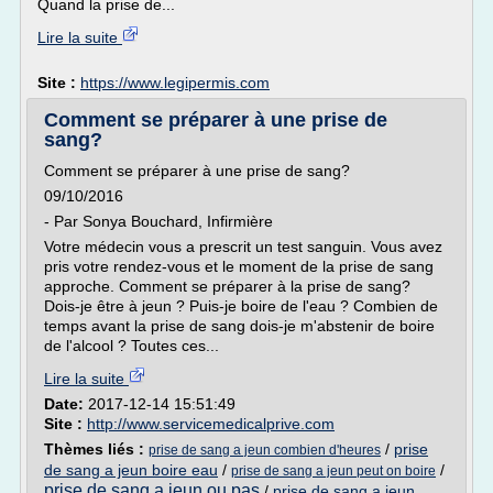
Quand la prise de...
Lire la suite
Site :
https://www.legipermis.com
Comment se préparer à une prise de
sang?
Comment se préparer à une prise de sang?
09/10/2016
- Par Sonya Bouchard, Infirmière
Votre médecin vous a prescrit un test sanguin. Vous avez
pris votre rendez-vous et le moment de la prise de sang
approche. Comment se préparer à la prise de sang?
Dois-je être à jeun ? Puis-je boire de l'eau ? Combien de
temps avant la prise de sang dois-je m'abstenir de boire
de l'alcool ? Toutes ces...
Lire la suite
Date:
2017-12-14 15:51:49
Site :
http://www.servicemedicalprive.com
Thèmes liés :
/
prise
prise de sang a jeun combien d'heures
de sang a jeun boire eau
/
/
prise de sang a jeun peut on boire
prise de sang a jeun ou pas
/
prise de sang a jeun