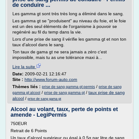
de conduire ...
Les gamma gt sont très très long a éliminé dans le sang.
Les gamma gt se "produisent" au niveau du foie, et le foie
est un des seul éléments de l'organisme à pouvoir se
regénéré au fil du temp dans la vie.
Lors d'une prise de sang il vérifie les gamma gt et non ton
taux d'alcool dans le sang.
Ton taux de gama gt ne sera jamais a zéro c'est
impossible, mais tu as une tolérance maxi à...
Lire la suite
Date:
2009-02-21 12:16:47
Site :
http://www.forum-auto.com
Thèmes liés :
/
prise de sang gamma gt permis
prise de sang
/
/
taux prise de sang
gamma gt alcool
prise de sang gamma gt
alcool
/
prise de sang gama gt
Alcool au volant, taux, perte de points et
amende - LegiPermis
750EUR
Retrait de 6 Points
Un taux d'alcool supérieur ou égal à 0,5g par litre de sang