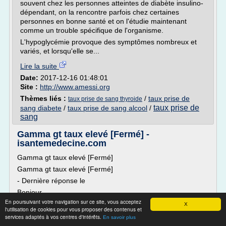
souvent chez les personnes atteintes de diabète insulino-
dépendant, on la rencontre parfois chez certaines
personnes en bonne santé et on l'étudie maintenant
comme un trouble spécifique de l'organisme.
L'hypoglycémie provoque des symptômes nombreux et
variés, et lorsqu'elle se...
Lire la suite
Date:
2017-12-16 01:48:01
Site :
http://www.amessi.org
Thèmes liés :
/
taux prise de
taux prise de sang thyroide
taux prise de
sang diabete
/
taux prise de sang alcool
/
sang
Gamma gt taux elevé [Fermé] -
isantemedecine.com
Gamma gt taux elevé [Fermé]
Gamma gt taux elevé [Fermé]
- Dernière réponse le
Bonjour,
En poursuivant votre navigation sur ce site, vous acceptez
voila suite a une prise de sang standard le medecin du
X
l'utilisation de cookies pour vous proposer des contenus et
laborotoire me dis de moi boire car mon taux de gamma gt
services adaptés à vos centres d'intérêts.
En savoir plus
etait elevé 102mg environ alors que je ne dois pas d alcool