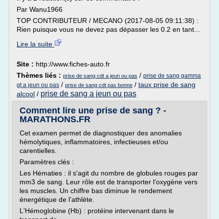
Par Wanu1966
TOP CONTRIBUTEUR / MECANO (2017-08-05 09:11:38) :
Rien puisque vous ne devez pas dépasser les 0.2 en tant...
Lire la suite
Site :
http://www.fiches-auto.fr
Thèmes liés :
/
prise de sang gamma
prise de sang cdt a jeun ou pas
/
/
taux prise de sang
gt a jeun ou pas
prise de sang cdt pas bonne
prise de sang a jeun ou pas
alcool
/
Comment lire une prise de sang ? -
MARATHONS.FR
Cet examen permet de diagnostiquer des anomalies
hémolytiques, inflammatoires, infectieuses et/ou
carentielles.
Paramètres clés :
Les Hématies : il s'agit du nombre de globules rouges par
mm3 de sang. Leur rôle est de transporter l'oxygène vers
les muscles. Un chiffre bas diminue le rendement
énergétique de l'athlète.
L'Hémoglobine (Hb) : protéine intervenant dans le