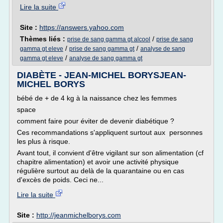
Lire la suite
Site :
https://answers.yahoo.com
Thèmes liés :
/
prise de sang gamma gt alcool
prise de sang
/
/
gamma gt eleve
prise de sang gamma gt
analyse de sang
/
gamma gt eleve
analyse de sang gamma gt
DIABÈTE - JEAN-MICHEL BORYSJEAN-
MICHEL BORYS
bébé de + de 4 kg à la naissance chez les femmes
space
comment faire pour éviter de devenir diabétique ?
Ces recommandations s'appliquent surtout aux personnes
les plus à risque.
Avant tout, il convient d'être vigilant sur son alimentation (cf
chapitre alimentation) et avoir une activité physique
régulière surtout au delà de la quarantaine ou en cas
d'excès de poids. Ceci ne...
Lire la suite
Site :
http://jeanmichelborys.com