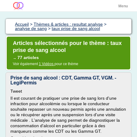
Menu
Accueil
>
Thèmes & articles : resultat analyse
>
analyse de sang
>
taux prise de sang alcool
Articles sélectionnés pour le thème : taux
prise de sang alcool
77 articles
→
Voir également
1 Vidéos
pour ce thème
Prise de sang alcool : CDT, Gamma GT, VGM. -
LegiPermis
Tweet
Il est courant de pratiquer une prise de sang lors d'une
infraction pour alcoolémie ou lorsque le conducteur
souhaite repasser un nouveau permis après une annulation
ou le récupérer après une suspension lors d'une visite
médicale . L'analyse de sang permet de diagnostiquer la
consommation d'alcool en particulier grâce à des
marqueurs comme les CDT ou les Gamma GT.