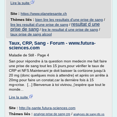
Lire la suite
Site :
https://www.planetesante.ch
Thèmes liés :
bien lire les resultats d'une prise de sang
/
resultat d une
lire les resultat d'une prise de sang
/
prise de sang
/
lire le resultat d une prise de sang
/
taux prise de sang alcool
Taux, CRP, Sang - Forum - www.futura-
sciences.com
Maladie de Still - Page 4
San pour répondre à ta question mon medecin me fait faire
une prise de sang tout les 15 jours,pour vérifier le taux de
CRP et NFS.Maintenant je doit baisser la cortizone jusqu'à
20 mg (donc quelques mois à attendre) et après on arrête à
20mg pour faire un constat,car la dernière fois à 15
mg=crise. [...] Bienvenue à toi vivinou, j'espère que tout le
monde...
Lire la suite
Site :
http://e-sante.futura-sciences.com
Thèmes liés :
/
analyse prise de sang crp
analyses de sang nfs vs