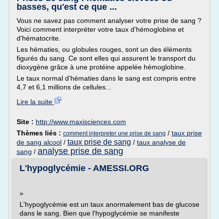
basses, qu'est ce que ...
Vous ne savez pas comment analyser votre prise de sang ?
Voici comment interpréter votre taux d'hémoglobine et
d'hématocrite.
Les hématies, ou globules rouges, sont un des éléments
figurés du sang. Ce sont elles qui assurent le transport du
dioxygène grâce à une protéine appelée hémoglobine.
Le taux normal d'hématies dans le sang est compris entre
4,7 et 6,1 millions de cellules...
Lire la suite
Site :
http://www.maxisciences.com
Thèmes liés :
/
taux prise
comment interpreter une prise de sang
taux prise de sang
de sang alcool
/
/
taux analyse de
analyse prise de sang
sang
/
L'hypoglycémie - AMESSI.ORG
»
L'hypoglycémie est un taux anormalement bas de glucose
dans le sang. Bien que l'hypoglycémie se manifeste