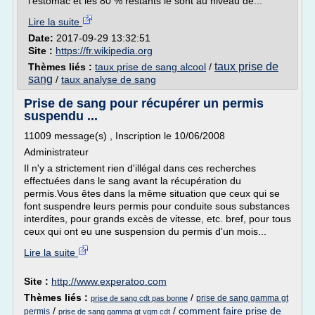
l'estomac et les 80 % restants le sont au niveau de...
Lire la suite
Date:
2017-09-29 13:32:51
Site :
https://fr.wikipedia.org
taux prise de
Thèmes liés :
taux prise de sang alcool
/
sang
/
taux analyse de sang
Prise de sang pour récupérer un permis
suspendu ...
11009 message(s) , Inscription le 10/06/2008
Administrateur
Il n'y a strictement rien d'illégal dans ces recherches
effectuées dans le sang avant la récupération du
permis.Vous êtes dans la même situation que ceux qui se
font suspendre leurs permis pour conduite sous substances
interdites, pour grands excès de vitesse, etc. bref, pour tous
ceux qui ont eu une suspension du permis d'un mois...
Lire la suite
Site :
http://www.experatoo.com
Thèmes liés :
/
prise de sang gamma gt
prise de sang cdt pas bonne
/
/
comment faire prise de
permis
prise de sang gamma gt vgm cdt