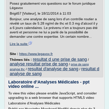
Posez gratuitement vos questions sur le forum juridique
Légavox
Brigit57 [Visiteur], le 18/11/2014 à 11:03
Bonjour, une analyse de sang lors d'un contrôle routier a
révélé un taux de 5.28 ng/ml de thc et 0.3 mg d'alcool il y
a 6 jours calendaires. Le prévenu n'en a toujours pas été
averti et personne ne lui a parlé de la possibilité de
demander une contre expertise. Un certain nombre...
Lire la suite
Site :
https://www.legavox.fr
resultat d une prise de sang
Thèmes liés :
/
analyse resultat prise de sang
/
prise de sang
resultat d'analyse de sang
resultat d
/
/
analyse thc
analyse de sang
Laboratoire d’Analyses Médicales - ppt
video online ...
To view this video please enable JavaScript, and consider
upgrading to a web browser that supports HTML5 video
Laboratoire d'Analyses Médicales
Publié par Hyacinthe Marchand Modifié depuis plus de 3