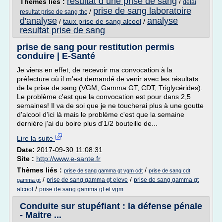
resultat d une prise de sang
Thèmes liés :
/
delai
prise de sang laboratoire
/
resultat prise de sang thc
d'analyse
analyse
/
taux prise de sang alcool
/
resultat prise de sang
prise de sang pour restitution permis
conduire | E-Santé
Je viens en effet, de recevoir ma convocation à la
préfecture où il m'est demandé de venir avec les résultats
de la prise de sang (VGM, Gamma GT, CDT, Triglycérides).
Le problème c'est que la convocation est pour dans 2,5
semaines! Il va de soi que je ne toucherai plus à une goutte
d'alcool d'ici là mais le problème c'est que la semaine
dernière j'ai du boire plus d'1/2 bouteille de...
Lire la suite
Date:
2017-09-30 11:08:31
Site :
http://www.e-sante.fr
Thèmes liés :
/
prise de sang gamma gt vgm cdt
prise de sang cdt
/
/
prise de sang gamma gt eleve
prise de sang gamma gt
gamma gt
/
alcool
prise de sang gamma gt et vgm
Conduite sur stupéfiant : la défense pénale
- Maitre ...