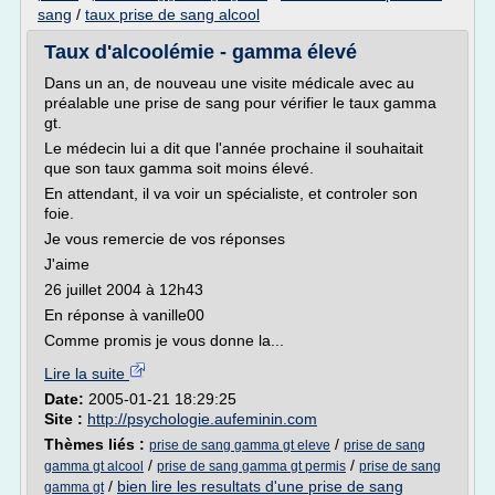
sang
/
taux prise de sang alcool
Taux d'alcoolémie - gamma élevé
Dans un an, de nouveau une visite médicale avec au
préalable une prise de sang pour vérifier le taux gamma
gt.
Le médecin lui a dit que l'année prochaine il souhaitait
que son taux gamma soit moins élevé.
En attendant, il va voir un spécialiste, et controler son
foie.
Je vous remercie de vos réponses
J'aime
26 juillet 2004 à 12h43
En réponse à vanille00
Comme promis je vous donne la...
Lire la suite
Date:
2005-01-21 18:29:25
Site :
http://psychologie.aufeminin.com
Thèmes liés :
/
prise de sang gamma gt eleve
prise de sang
/
/
gamma gt alcool
prise de sang gamma gt permis
prise de sang
/
bien lire les resultats d'une prise de sang
gamma gt