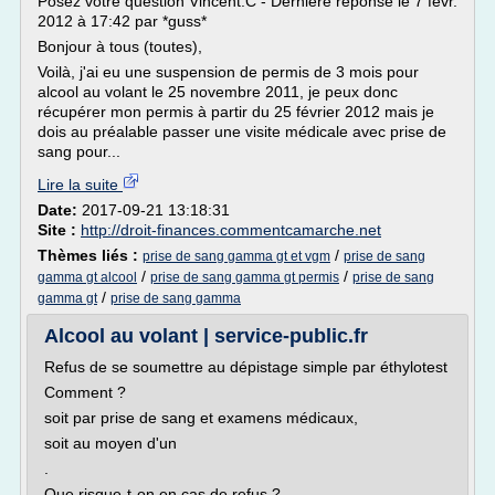
Posez votre question Vincent.C - Dernière réponse le 7 févr.
2012 à 17:42 par *guss*
Bonjour à tous (toutes),
Voilà, j'ai eu une suspension de permis de 3 mois pour
alcool au volant le 25 novembre 2011, je peux donc
récupérer mon permis à partir du 25 février 2012 mais je
dois au préalable passer une visite médicale avec prise de
sang pour...
Lire la suite
Date:
2017-09-21 13:18:31
Site :
http://droit-finances.commentcamarche.net
Thèmes liés :
/
prise de sang gamma gt et vgm
prise de sang
/
/
gamma gt alcool
prise de sang gamma gt permis
prise de sang
/
gamma gt
prise de sang gamma
Alcool au volant | service-public.fr
Refus de se soumettre au dépistage simple par éthylotest
Comment ?
soit par prise de sang et examens médicaux,
soit au moyen d'un
.
Que risque-t-on en cas de refus ?