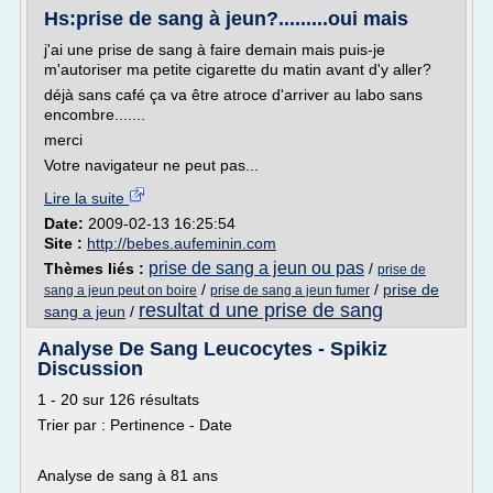
Hs:prise de sang à jeun?.........oui mais
j'ai une prise de sang à faire demain mais puis-je
m'autoriser ma petite cigarette du matin avant d'y aller?
déjà sans café ça va être atroce d'arriver au labo sans
encombre.......
merci
Votre navigateur ne peut pas...
Lire la suite
Date:
2009-02-13 16:25:54
Site :
http://bebes.aufeminin.com
prise de sang a jeun ou pas
Thèmes liés :
/
prise de
/
/
prise de
sang a jeun peut on boire
prise de sang a jeun fumer
resultat d une prise de sang
sang a jeun
/
Analyse De Sang Leucocytes - Spikiz
Discussion
1 - 20 sur 126 résultats
Trier par : Pertinence - Date
Analyse de sang à 81 ans