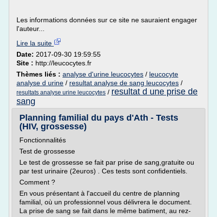
Les informations données sur ce site ne sauraient engager
l'auteur...
Lire la suite
Date:
2017-09-30 19:59:55
Site :
http://leucocytes.fr
Thèmes liés :
analyse d'urine leucocytes
/
leucocyte
analyse d urine
/
resultat analyse de sang leucocytes
/
resultat d une prise de
/
resultats analyse urine leucocytes
sang
Planning familial du pays d'Ath - Tests
(HIV, grossesse)
Fonctionnalités
Test de grossesse
Le test de grossesse se fait par prise de sang,gratuite ou
par test urinaire (2euros) . Ces tests sont confidentiels.
Comment ?
En vous présentant à l'accueil du centre de planning
familial, où un professionnel vous délivrera le document.
La prise de sang se fait dans le même batiment, au rez-