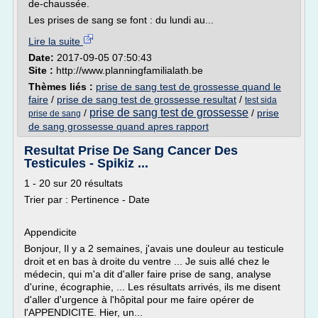
de-chaussée.
Les prises de sang se font : du lundi au...
Lire la suite
Date:
2017-09-05 07:50:43
Site :
http://www.planningfamilialath.be
Thèmes liés :
prise de sang test de grossesse quand le
faire
/
prise de sang test de grossesse resultat
/
test sida
prise de sang test de grossesse
/
/
prise
prise de sang
de sang grossesse quand apres rapport
Resultat Prise De Sang Cancer Des
Testicules - Spikiz ...
1 - 20 sur 20 résultats
Trier par : Pertinence - Date
Appendicite
Bonjour, Il y a 2 semaines, j'avais une douleur au testicule
droit et en bas à droite du ventre ... Je suis allé chez le
médecin, qui m'a dit d'aller faire prise de sang, analyse
d'urine, écographie, ... Les résultats arrivés, ils me disent
d'aller d'urgence à l'hôpital pour me faire opérer de
l'APPENDICITE. Hier, un...