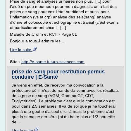
Prise de sang et analyses urinaires non plus. [...] pour
t'aidé un peu moumoun pour mon diagnostic on a fait des
prises de sang pour voir l'état nutritionel et aussi pour
l'inflamation (vs et crp) analyse des sels(sang) analyse
d'urine et coloscopie et echographie et transit (c'est exams
et particulierement chiant. [...]
Maladie de Crohn et RCH - Page 81
Bonjour a tous.J admire les...
Lire la suite
Site :
http://e-sante.futura-sciences.com
prise de sang pour restitution permis
conduire | E-Santé
Je viens en effet, de recevoir ma convocation à la
préfecture où il m'est demandé de venir avec les résultats
de la prise de sang (VGM, Gamma GT, CDT,
Triglycérides). Le problème c'est que la convocation est
pour dans 2,5 semaines! Il va de soi que je ne toucherai
plus à une goutte d'alcool d'ici là mais le problème c'est
que la semaine dernière j'ai du boire plus d'1/2 bouteille
de...
Lire la suite