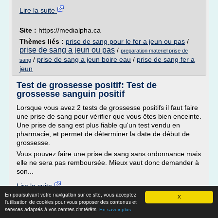
Lire la suite
Site :
https://medialpha.ca
Thèmes liés :
prise de sang pour le fer a jeun ou pas
/
prise de sang a jeun ou pas
/
preparation materiel prise de
/
prise de sang a jeun boire eau
/
prise de sang fer a
sang
jeun
Test de grossesse positif: Test de
grossesse sanguin positif
Lorsque vous avez 2 tests de grossesse positifs il faut faire
une prise de sang pour vérifier que vous êtes bien enceinte.
Une prise de sang est plus fiable qu'un test vendu en
pharmacie, et permet de déterminer la date de début de
grossesse.
Vous pouvez faire une prise de sang sans ordonnance mais
elle ne sera pas remboursée. Mieux vaut donc demander à
son...
Lire la suite
En poursuivant votre navigation sur ce site, vous acceptez
Date:
2016-08-12 06:48:39
X
l'utilisation de cookies pour vous proposer des contenus et
Site :
http://testdegrossessepositif.blogspot.com
services adaptés à vos centres d'intérêts.
En savoir plus
Thèmes liés :
prise de sang negatif et test de grossesse