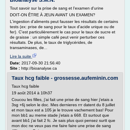
Bioanalyse S.M.N.
Tout savoir sur la prise de sang et l'examen d'urine
DOIT-ON ÊTRE À JEUN AVANT UN EXAMEN?
L'ingestion d'aliments peut fausser les résultats de certains
tests (ex: prise de sang pour le taux d'acide urique ou de
fer). C'est particulièrement le cas pour le taux de sucre et
de graisse : un simple café peut venir perturber ces
résultats. De plus, le taux de triglycérides, de
transaminases, de...
Lire la suite
Date:
2017-09-30 21:56:40
Site :
http://bioanalyse.ca
Taux hcg faible - grossesse.aufeminin.com
Taux hcg faible
19 août 2014 à 10h37
Coucou les filles, j'ai fait une prise de sang hier j'etais a
3sg +6j selon le doc. Mes dernieres rrr datent du 8 juillet
et mon taux est a 105 je le trouve vachement bas! Pour
mon bb1 au meme stade j'etais a 668. Et surtout que
avant bb1 j'ai fait 2 fc. Je sais plus quoi pensez surtt que
mon doc ne veux pas me faire faire une prise de sang