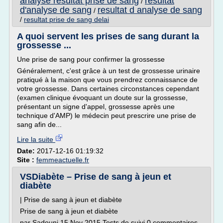
analyse resultat prise de sang
resultat
/
d'analyse de sang
resultat d analyse de sang
/
/
resultat prise de sang delai
A quoi servent les prises de sang durant la
grossesse ...
Une prise de sang pour confirmer la grossesse
Généralement, c'est grâce à un test de grossesse urinaire
pratiqué à la maison que vous prendrez connaissance de
votre grossesse. Dans certaines circonstances cependant
(examen clinique évoquant un doute sur la grossesse,
présentant un signe d'appel, grossesse après une
technique d'AMP) le médecin peut prescrire une prise de
sang afin de...
Lire la suite
Date:
2017-12-16 01:19:32
Site :
femmeactuelle.fr
VSDiabète – Prise de sang à jeun et
diabète
| Prise de sang à jeun et diabète
Prise de sang à jeun et diabète
par Sadouni 15 Nov 2015 Tests de suivi 0 commentaires