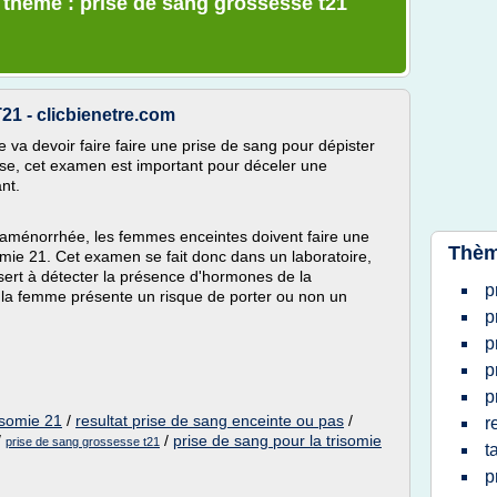
e thème : prise de sang grossesse t21
T21 - clicbienetre.com
va devoir faire faire une prise de sang pour dépister
sse, cet examen est important pour déceler une
nt.
aménorrhée, les femmes enceintes doivent faire une
Thèm
omie 21. Cet examen se fait donc dans un laboratoire,
sert à détecter la présence d'hormones de la
p
i la femme présente un risque de porter ou non un
p
p
p
p
risomie 21
/
resultat prise de sang enceinte ou pas
/
r
/
/
prise de sang pour la trisomie
prise de sang grossesse t21
t
p