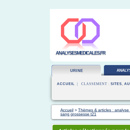
ANALYSESMEDICALES.FR
ANALY
URINE
LABORA
ACCUEIL
| CLASSEMENT :
SITES
,
AU
Accueil
>
Thèmes & articles : analyse
sang grossesse t21