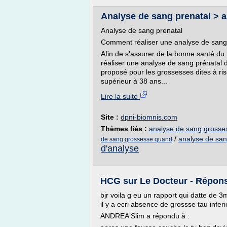
Analyse de sang prenatal > a
Analyse de sang prenatal
Comment réaliser une analyse de sang 
Afin de s'assurer de la bonne santé du 
réaliser une analyse de sang prénatal
proposé pour les grossesses dites à ri
supérieur à 38 ans...
Lire la suite
Site :
dpni-biomnis.com
Thèmes liés :
analyse de sang grosses
/
analyse de sa
de sang grossesse quand
d'analyse
HCG sur Le Docteur - Réponse
bjr voila g eu un rapport qui datte de 3
il y a ecri absence de grossse tau infe
ANDREA Slim a répondu à :