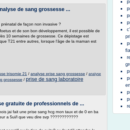
p
p
nalyse de sang grossesse ...
p
p
prénatal de façon non invasive ?
c
foetus et de son bon développement, il est possible de
 dès 10 semaines de grossesse. Ce dépistage est
pr
sque T21 entre autres, lorsque l'âge de la maman est
p
fi
r
g
p
se trisomie 21
/
analyse prise sang grossesse
/
analyse
p
prise de sang laboratoire
ng grossesse
/
en
p
p
 gratuite de professionnels de ...
r
mois jai fait une prise sang hcg mon taux et de 0 en ba
rieur a 5ui/l que veu dire svp ????????????