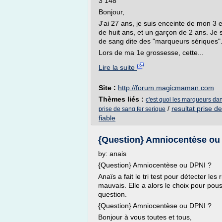
3 148
Bonjour,
J'ai 27 ans, je suis enceinte de mon 3 e
de huit ans, et un garçon de 2 ans. Je s
de sang dite des "marqueurs sériques"
Lors de ma 1e grossesse, cette...
Lire la suite
Site :
http://forum.magicmaman.com
Thèmes liés :
c'est quoi les marqueurs da
/
resultat prise d
prise de sang fer serique
fiable
{Question} Amniocentèse ou D
by: anais
{Question} Amniocentèse ou DPNI ?
Anaïs a fait le tri test pour détecter le
mauvais. Elle a alors le choix pour pou
question.
{Question} Amniocentèse ou DPNI ?
Bonjour à vous toutes et tous,