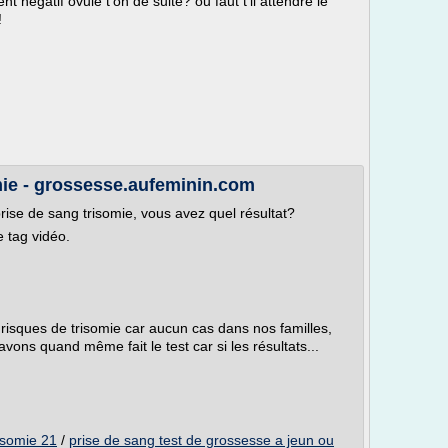
 negatif ovule t'on de suite? ou faut t'il attendre le
!
mie - grossesse.aufeminin.com
prise de sang trisomie, vous avez quel résultat?
e tag vidéo.
e risques de trisomie car aucun cas dans nos familles,
avons quand même fait le test car si les résultats...
risomie 21
/
prise de sang test de grossesse a jeun ou