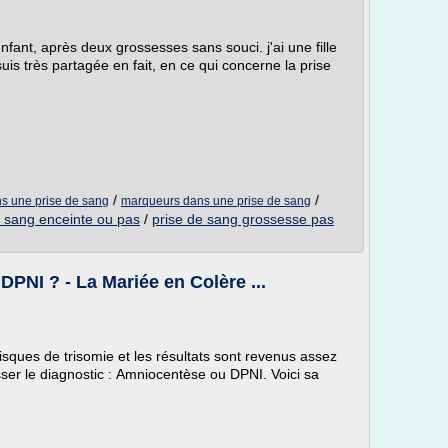
nfant, après deux grossesses sans souci. j'ai une fille
uis très partagée en fait, en ce qui concerne la prise
.
/
/
ns une prise de sang
marqueurs dans une prise de sang
e sang enceinte ou pas
/
prise de sang grossesse pas
PNI ? - La Mariée en Colère ...
s risques de trisomie et les résultats sont revenus assez
sser le diagnostic : Amniocentèse ou DPNI. Voici sa