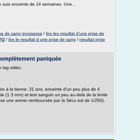
e suis enceinte de 14 semaines. Une...
rise de sang grossesse
/
lire les resultat d'une prise de
ng
/
lire le resultat d une prise de sang
/
resultat prise
t complètement paniquée
e tag vidéo.
ire à la tienne: 31 ans, enceinte d'un peu plus de 4
le (1.3 mm) et test sanguin un peu au-delà de la limite
opose une amnio remboursée par la Sécu est de 1/250).