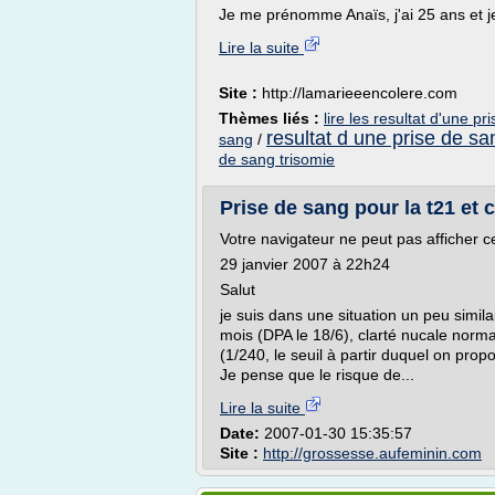
Je me prénomme Anaïs, j'ai 25 ans et j
Lire la suite
Site :
http://lamarieeencolere.com
Thèmes liés :
lire les resultat d'une p
resultat d une prise de sa
sang
/
de sang trisomie
Prise de sang pour la t21 e
Votre navigateur ne peut pas afficher c
29 janvier 2007 à 22h24
Salut
je suis dans une situation un peu simila
mois (DPA le 18/6), clarté nucale norma
(1/240, le seuil à partir duquel on pr
Je pense que le risque de...
Lire la suite
Date:
2007-01-30 15:35:57
Site :
http://grossesse.aufeminin.com