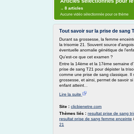
Articles sélectionnés pour l
8 articles
→
Aucune vidéo sélectionnée pour ce thème
Tout savoir sur la prise de sang 
Durant sa grossesse, la femme enceinte 
la trisomie 21. Souvent source d'angoi
éventuelle anomalie génétique de l'enfa
Qu'est-ce que cet examen ?
Entre la 14ème et la 17ème semaine d'
prise de sang T21 pour dépister la tris
comme une prise de sang classique. Il 
grossesse, et ainsi, permet de savoir s
enfant atteint...
Lire la suite
Site :
clicbienetre.com
Thèmes liés :
resultat prise de sang t
resultat prise de sang femme enceinte
21