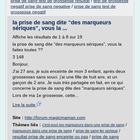
prise de sang test de grossesse resultat
/
test de grossesse
negatif prise de sang negative
/
prise de sang test de
grossesse negatif
la prise de sang dite "des marqueurs
sériques", vous la ...
Affiche les résultats de 1 à 8 sur 19
la prise de sang dite "des marqueurs sériques", vous la
faites toutes ??
3 148
Bonjour,
J'ai 27 ans, je suis enceinte de mon 3 enfant, après deux
grossesses sans souci. j'ai une fille de huit ans, et un
garçon de 2 ans. Je suis très partagée en fait, en ce qui
concerne la prise de sang dite des "marqueurs sériques".
Lors de ma 1e grossesse, cette...
Lire la suite
Site :
http://forum.magicmaman.com
Thèmes liés :
/
c'est quoi les marqueurs dans une prise de sang
/
/
marqueurs dans une prise de sang
prise de sang fer serique
resultat prise de sang enceinte ou pas
/
prise de sang