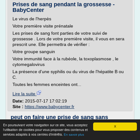
Prises de sang pendant la grossesse -
BabyCenter
Le virus de l'herpès
Votre première visite prénatale
Les prises de sang font parties de votre suivi de
grossesse . Lors de votre première visite, il vous en sera
prescrit une. Elle permettra de vérifier :
Votre groupe sanguin
Votre immunité face à la rubéole, la toxoplasmose , le
cytomegalovirus
La présence d'une syphilis ou du virus de l'hépatite B ou
C.
Toutes les femmes enceintes ont...
Lire la suite
Date:
2015-07-17 17:02:19
Site :
https://www.babycenter.fr
peut on faire une prise de sang sans
ordonnance ...
En poursuivant votre navigation sur ce site, vous acceptez
X
l'utilisation de cookies pour vous proposer des contenus et
2012
services adaptés à vos centres d'intérêts.
En savoir plus
2011