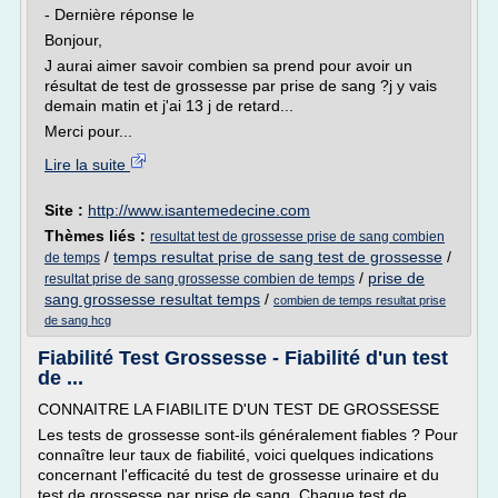
- Dernière réponse le
Bonjour,
J aurai aimer savoir combien sa prend pour avoir un
résultat de test de grossesse par prise de sang ?j y vais
demain matin et j'ai 13 j de retard...
Merci pour...
Lire la suite
Site :
http://www.isantemedecine.com
Thèmes liés :
resultat test de grossesse prise de sang combien
/
temps resultat prise de sang test de grossesse
/
de temps
/
prise de
resultat prise de sang grossesse combien de temps
sang grossesse resultat temps
/
combien de temps resultat prise
de sang hcg
Fiabilité Test Grossesse - Fiabilité d'un test
de ...
CONNAITRE LA FIABILITE D'UN TEST DE GROSSESSE
Les tests de grossesse sont-ils généralement fiables ? Pour
connaître leur taux de fiabilité, voici quelques indications
concernant l'efficacité du test de grossesse urinaire et du
test de grossesse par prise de sang. Chaque test de