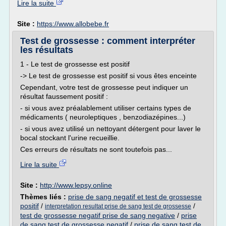
Lire la suite
Site :
https://www.allobebe.fr
Test de grossesse : comment interpréter
les résultats
1 - Le test de grossesse est positif
-> Le test de grossesse est positif si vous êtes enceinte
Cependant, votre test de grossesse peut indiquer un
résultat faussement positif :
- si vous avez préalablement utiliser certains types de
médicaments ( neuroleptiques , benzodiazépines...)
- si vous avez utilisé un nettoyant détergent pour laver le
bocal stockant l'urine recueillie.
Ces erreurs de résultats ne sont toutefois pas...
Lire la suite
Site :
http://www.lepsy.online
Thèmes liés :
prise de sang negatif et test de grossesse
positif
/
/
interpretation resultat prise de sang test de grossesse
test de grossesse negatif prise de sang negative
/
prise
de sang test de grossesse negatif
/
prise de sang test de