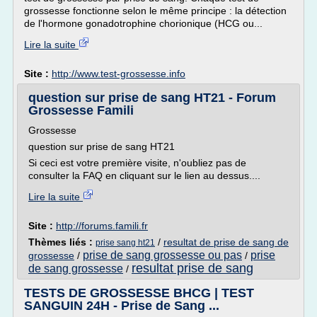
grossesse fonctionne selon le même principe : la détection
de l'hormone gonadotrophine chorionique (HCG ou...
Lire la suite
Site :
http://www.test-grossesse.info
question sur prise de sang HT21 - Forum
Grossesse Famili
Grossesse
question sur prise de sang HT21
Si ceci est votre première visite, n'oubliez pas de
consulter la FAQ en cliquant sur le lien au dessus....
Lire la suite
Site :
http://forums.famili.fr
Thèmes liés :
/
resultat de prise de sang de
prise sang ht21
prise de sang grossesse ou pas
prise
grossesse
/
/
resultat prise de sang
de sang grossesse
/
TESTS DE GROSSESSE BHCG | TEST
SANGUIN 24H - Prise de Sang ...