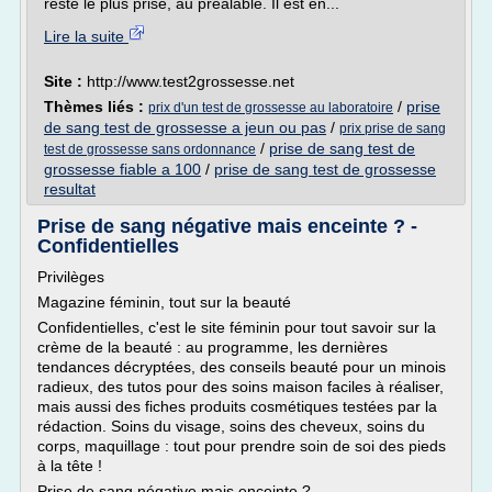
reste le plus prisé, au préalable. Il est en...
Lire la suite
Site :
http://www.test2grossesse.net
Thèmes liés :
/
prise
prix d'un test de grossesse au laboratoire
de sang test de grossesse a jeun ou pas
/
prix prise de sang
/
prise de sang test de
test de grossesse sans ordonnance
grossesse fiable a 100
/
prise de sang test de grossesse
resultat
Prise de sang négative mais enceinte ? -
Confidentielles
Privilèges
Magazine féminin, tout sur la beauté
Confidentielles, c'est le site féminin pour tout savoir sur la
crème de la beauté : au programme, les dernières
tendances décryptées, des conseils beauté pour un minois
radieux, des tutos pour des soins maison faciles à réaliser,
mais aussi des fiches produits cosmétiques testées par la
rédaction. Soins du visage, soins des cheveux, soins du
corps, maquillage : tout pour prendre soin de soi des pieds
à la tête !
Prise de sang négative mais enceinte ?