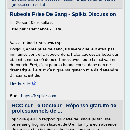
grossesse resultat
Rubeole Prise De Sang - Spikiz Discussion
1 - 20 sur 102 résultats
Trier par : Pertinence - Date
Vaccin rubéole, vos avis svp
Bonjour, Apres prise de sang, il s'avère que je n'etais pas
immunisé contre la rubéole donc halte aux essais bébé qui
etaient commencé depuis 1 mois avec toute la motivation
du monde Bref, c'est pour la bonne cause donc rien de
dramatique. Le truc c'est que ma gyneco m'a dit d'attendre
3 mois avant de...
Lire la suite
Site :
https://fr.spikiz.com
HCG sur Le Docteur - Réponse gratuite de
professionnels de ...
bjr voila g eu un rapport qui datte de 3mois jai fait une
prise sang hcg mon taux et de 0 en ba il y a ecri absence
de grossse tau inferieur a 5ui/l que veu dire svp