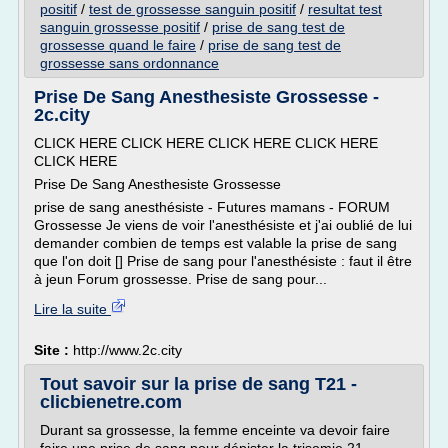
positif
/
test de grossesse sanguin positif
/
resultat test
sanguin grossesse positif
/
prise de sang test de
grossesse quand le faire
/
prise de sang test de
grossesse sans ordonnance
Prise De Sang Anesthesiste Grossesse -
2c.city
CLICK HERE CLICK HERE CLICK HERE CLICK HERE
CLICK HERE
Prise De Sang Anesthesiste Grossesse
prise de sang anesthésiste - Futures mamans - FORUM
Grossesse Je viens de voir l'anesthésiste et j'ai oublié de lui
demander combien de temps est valable la prise de sang
que l'on doit [] Prise de sang pour l'anesthésiste : faut il être
à jeun Forum grossesse. Prise de sang pour...
Lire la suite
Site :
http://www.2c.city
Tout savoir sur la prise de sang T21 -
clicbienetre.com
Durant sa grossesse, la femme enceinte va devoir faire