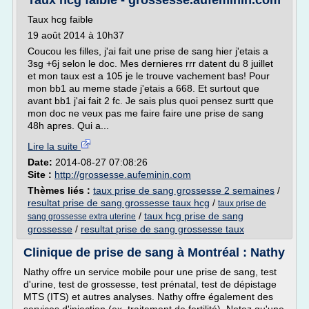
Taux hcg faible - grossesse.aufeminin.com
Taux hcg faible
19 août 2014 à 10h37
Coucou les filles, j'ai fait une prise de sang hier j'etais a
3sg +6j selon le doc. Mes dernieres rrr datent du 8 juillet
et mon taux est a 105 je le trouve vachement bas! Pour
mon bb1 au meme stade j'etais a 668. Et surtout que
avant bb1 j'ai fait 2 fc. Je sais plus quoi pensez surtt que
mon doc ne veux pas me faire faire une prise de sang
48h apres. Qui a...
Lire la suite
Date:
2014-08-27 07:08:26
Site :
http://grossesse.aufeminin.com
Thèmes liés :
taux prise de sang grossesse 2 semaines
/
resultat prise de sang grossesse taux hcg
/
taux prise de
/
taux hcg prise de sang
sang grossesse extra uterine
grossesse
/
resultat prise de sang grossesse taux
Clinique de prise de sang à Montréal : Nathy
Nathy offre un service mobile pour une prise de sang, test
d'urine, test de grossesse, test prénatal, test de dépistage
MTS (ITS) et autres analyses. Nathy offre également des