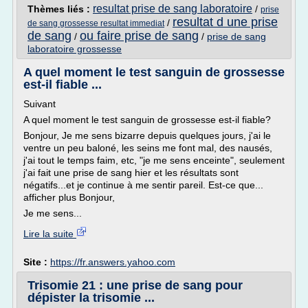
resultat prise de sang laboratoire
Thèmes liés :
/
prise
resultat d une prise
/
de sang grossesse resultat immediat
de sang
ou faire prise de sang
/
/
prise de sang
laboratoire grossesse
A quel moment le test sanguin de grossesse
est-il fiable ...
Suivant
A quel moment le test sanguin de grossesse est-il fiable?
Bonjour, Je me sens bizarre depuis quelques jours, j'ai le
ventre un peu baloné, les seins me font mal, des nausés,
j'ai tout le temps faim, etc, "je me sens enceinte", seulement
j'ai fait une prise de sang hier et les résultats sont
négatifs...et je continue à me sentir pareil. Est-ce que...
afficher plus Bonjour,
Je me sens...
Lire la suite
Site :
https://fr.answers.yahoo.com
Trisomie 21 : une prise de sang pour
dépister la trisomie ...