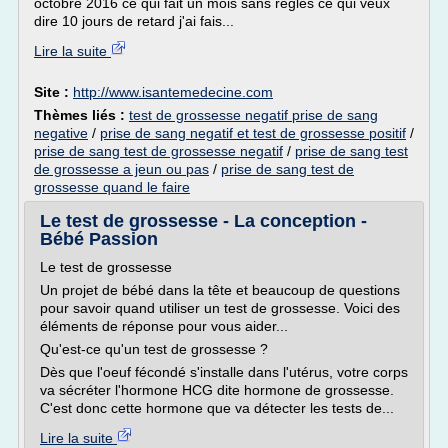
octobre 2016 ce qui fait un mois sans règles ce qui veux
dire 10 jours de retard j'ai fais...
Lire la suite
Site :
http://www.isantemedecine.com
Thèmes liés :
test de grossesse negatif prise de sang
negative
/
prise de sang negatif et test de grossesse positif
/
prise de sang test de grossesse negatif
/
prise de sang test
de grossesse a jeun ou pas
/
prise de sang test de
grossesse quand le faire
Le test de grossesse - La conception -
Bébé Passion
Le test de grossesse
Un projet de bébé dans la tête et beaucoup de questions
pour savoir quand utiliser un test de grossesse. Voici des
éléments de réponse pour vous aider...
Qu'est-ce qu'un test de grossesse ?
Dès que l'oeuf fécondé s'installe dans l'utérus, votre corps
va sécréter l'hormone HCG dite hormone de grossesse.
C'est donc cette hormone que va détecter les tests de...
Lire la suite