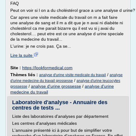
FAQ
Peut on voir si l on a du choléstérol grace a une analyse d urine?
Car apres une visite medicale du travail on m a fait faire
une analyse de sang et il m a dit que je n avai ni diabète ni
cholestérol ca me parait bizarre qu il est vu si j avai du
cholesterol.... peut etre est ce une analyse d urine speciale
de la medecine du travail...
L'urine: je ne crois pas. Ça se...
Lire la suite
Site :
https://lookformedical.com
Thèmes liés :
/
analyse d'urine visite medicale du travail
analyse
/
d'urine medecine du travail grossesse
analyse d'urine leucocytes
/
analyse d'urine grossesse
/
analyse d'urine
grossesse
medecine du travail
Laboratoire d'analyse - Annuaire des
centres de tests ...
Liste des laboratoires d'analyses par département
Les centres d'analyses médicales
L'annuaire présenté ici à pour but de simplifier votre
recherche d'un laboratoire d'analyses en France. En effet,