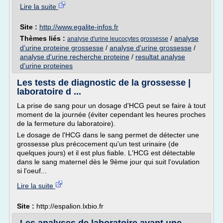
Lire la suite
Site :
http://www.egalite-infos.fr
Thèmes liés :
/
analyse
analyse d'urine leucocytes grossesse
d'urine proteine grossesse
/
analyse d'urine grossesse
/
analyse d'urine recherche proteine
/
resultat analyse
d'urine proteines
Les tests de diagnostic de la grossesse |
laboratoire d ...
La prise de sang pour un dosage d'HCG peut se faire à tout
moment de la journée (éviter cependant les heures proches
de la fermeture du laboratoire).
Le dosage de l'HCG dans le sang permet de détecter une
grossesse plus précocement qu'un test urinaire (de
quelques jours) et il est plus fiable. L'HCG est détectable
dans le sang maternel dès le 9ème jour qui suit l'ovulation
si l'oeuf...
Lire la suite
Site :
http://espalion.lxbio.fr