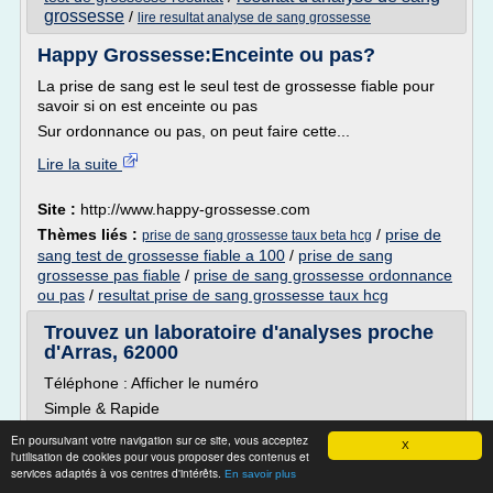
grossesse
/
lire resultat analyse de sang grossesse
Happy Grossesse:Enceinte ou pas?
La prise de sang est le seul test de grossesse fiable pour
savoir si on est enceinte ou pas
Sur ordonnance ou pas, on peut faire cette...
Lire la suite
Site :
http://www.happy-grossesse.com
Thèmes liés :
/
prise de
prise de sang grossesse taux beta hcg
sang test de grossesse fiable a 100
/
prise de sang
grossesse pas fiable
/
prise de sang grossesse ordonnance
ou pas
/
resultat prise de sang grossesse taux hcg
Trouvez un laboratoire d'analyses proche
d'Arras, 62000
Téléphone : Afficher le numéro
Simple & Rapide
Notre annuaire dédié aux laboratoires d'analyses
En poursuivant votre navigation sur ce site, vous acceptez
X
médicales vous propose en moins de 3 clics un moyen de
l'utilisation de cookies pour vous proposer des contenus et
services adaptés à vos centres d'intérêts.
contacter les laboratoires d'analyses médicales les plus
En savoir plus