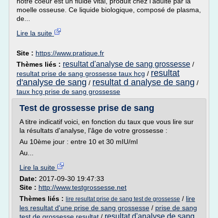
notre coeur est un fluide vital, produit chez l'adulte par la
moelle osseuse. Ce liquide biologique, composé de plasma,
de...
Lire la suite
Site :
https://www.pratique.fr
resultat d'analyse de sang grossesse
Thèmes liés :
/
resultat
resultat prise de sang grossesse taux hcg
/
d'analyse de sang
resultat d analyse de sang
/
/
taux hcg prise de sang grossesse
Test de grossesse prise de sang
A titre indicatif voici, en fonction du taux que vous lire sur
la résultats d'analyse, l'âge de votre grossesse :
Au 10ème jour : entre 10 et 30 mIU/ml
Au...
Lire la suite
Date:
2017-09-30 19:47:33
Site :
http://www.testgrossesse.net
Thèmes liés :
/
lire
lire resultat prise de sang test de grossesse
les resultat d'une prise de sang grossesse
/
prise de sang
resultat d'analyse de sang
test de grossesse resultat
/