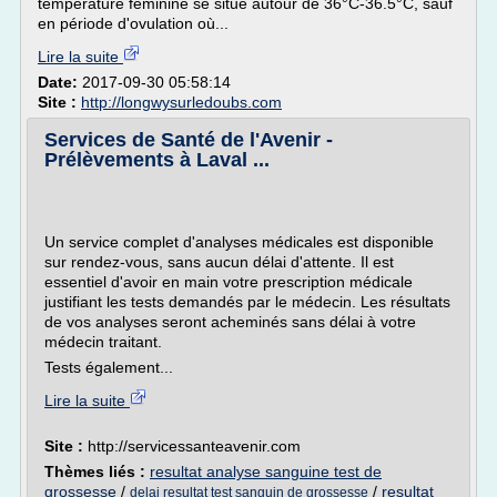
température féminine se situe autour de 36°C-36.5°C, sauf
en période d'ovulation où...
Lire la suite
Date:
2017-09-30 05:58:14
Site :
http://longwysurledoubs.com
Services de Santé de l'Avenir -
Prélèvements à Laval ...
Un service complet d'analyses médicales est disponible
sur rendez-vous, sans aucun délai d'attente. Il est
essentiel d'avoir en main votre prescription médicale
justifiant les tests demandés par le médecin. Les résultats
de vos analyses seront acheminés sans délai à votre
médecin traitant.
Tests également...
Lire la suite
Site :
http://servicessanteavenir.com
Thèmes liés :
resultat analyse sanguine test de
grossesse
/
/
resultat
delai resultat test sanguin de grossesse