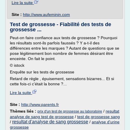
Lire la suite
Site :
http://www.aufeminin.com
Test de grossesse - Fiabilité des tests de
grossesse ...
Peut-on faire confiance aux tests de grossesse ? Pourquoi
les résultats sont-ils parfois faussés ? Y a-t-il des
différences entre les marques ? Autant de questions que se
pose légitimement bon nombre de femmes désirant être
enceinte. On fait le point.
© istock
Enquête sur les tests de grossesse
Retard de règle , épuisement, sensations bizarres... Et si
cette fois-ci c'était la bonne ?...
Lire la suite
Site :
http://www.parents.fr
Thèmes liés :
/
resultat
prix d'un test de grossesse au laboratoire
analyse de sang test de grossesse
/
test de grossesse sang
resultat d'analyse de sang grossesse
/
/
analyse d'urine
grossesse