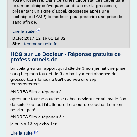
votre grossesse. Dans certaines circonstances cependant
(examen clinique évoquant un doute sur la grossesse,
présentant un signe d'appel, grossesse après une
technique d'AMP) le médecin peut prescrire une prise de
sang afin de...
Lire la suite
Date:
2017-12-16 01:19:32
Site :
femmeactuelle.fr
HCG sur Le Docteur - Réponse gratuite de
professionnels de ...
bjr voila g eu un rapport qui datte de 3mois jai fait une prise
sang hcg mon taux et de 0 en ba il y a ecri absence de
grossse tau inferieur a 5ui/l que veu dire svp
????????????
ANDREA Slim a répondu à :
apres une fausse couche le tx hcg devient negatif ovule t'on
de suite? ou faut t'il attendre le retour de couche. Le mien
ne vient pas!
ANDREA Slim a répondu à :
je suis a 13 sg echo 1er...
Lire la suite