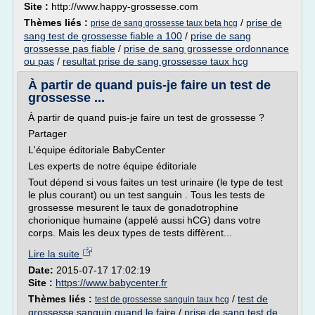
Site :
http://www.happy-grossesse.com
Thèmes liés :
/
prise de
prise de sang grossesse taux beta hcg
sang test de grossesse fiable a 100
/
prise de sang
grossesse pas fiable
/
prise de sang grossesse ordonnance
ou pas
/
resultat prise de sang grossesse taux hcg
À partir de quand puis-je faire un test de
grossesse ...
À partir de quand puis-je faire un test de grossesse ?
Partager
L'équipe éditoriale BabyCenter
Les experts de notre équipe éditoriale
Tout dépend si vous faites un test urinaire (le type de test
le plus courant) ou un test sanguin . Tous les tests de
grossesse mesurent le taux de gonadotrophine
chorionique humaine (appelé aussi hCG) dans votre
corps. Mais les deux types de tests diffèrent...
Lire la suite
Date:
2015-07-17 17:02:19
Site :
https://www.babycenter.fr
Thèmes liés :
/
test de
test de grossesse sanguin taux hcg
grossesse sanguin quand le faire
/
prise de sang test de