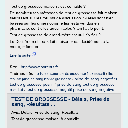
Test de grossesse maison : est-ce fiable ?
De nombreuses méthodes de test de grossesse fait maison
fleurissent sur les forums de discussion. Si elles sont bien
basées sur les urines comme les tests vendus en
pharmacie, sont-elles aussi fiables ? On fait le point.
Test de grossesse de grand-mère : faut-il s'y fier ?
Le Do it Yourself ou « fait maison » est décidément à la
mode, même en...
Lire la suite
Site :
http://www.parents.fr
Thèmes liés :
/
prise de sang test de grossesse faux negatif
lire
/
prise de sang negatif et
resultat prise de sang test de grossesse
test de grossesse positif
/
prise de sang test de grossesse
resultat
/
test de grossesse negatif prise de sang negative
TEST DE GROSSESSE - Délais, Prise de
sang, Résultats ...
Avis, Délais, Prise de sang, Résultats
Test de grossesse maison, à domicile