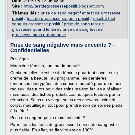
Date:
2016-08-12 06:48:39
Site :
http://testdegrossessepositif.blogspot.com
Thèmes liés :
prise de sang negatif et test de grossesse
positif
/
test de grossesse sanguin positif
/
resultat test
sanguin grossesse positif
/
prise de sang test de
grossesse quand le faire
/
prise de sang test de
grossesse sans ordonnance
Prise de sang négative mais enceinte ? -
Confidentielles
Privilèges
Magazine féminin, tout sur la beauté
Confidentielles, c'est le site féminin pour tout savoir sur la
crème de la beauté : au programme, les dernières
tendances décryptées, des conseils beauté pour un minois
radieux, des tutos pour des soins maison faciles à réaliser,
mais aussi des fiches produits cosmétiques testées par la
rédaction. Soins du visage, soins des cheveux, soins du
corps, maquillage : tout pour prendre soin de soi des pieds
à la tête !
Prise de sang négative mais enceinte ?
Parmi tous les tests de grossesse, la prise de sang est le
plus fiable. En effet, sa fiabilité est de 100%.