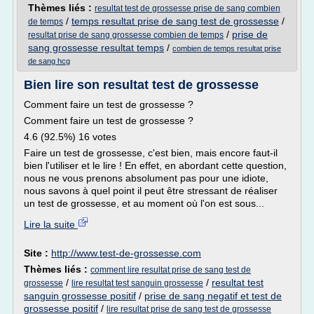
Thèmes liés :
resultat test de grossesse prise de sang combien
/
temps resultat prise de sang test de grossesse
/
de temps
/
prise de
resultat prise de sang grossesse combien de temps
sang grossesse resultat temps
/
combien de temps resultat prise
de sang hcg
Bien lire son resultat test de grossesse
Comment faire un test de grossesse ?
Comment faire un test de grossesse ?
4.6 (92.5%) 16 votes
Faire un test de grossesse, c'est bien, mais encore faut-il
bien l'utiliser et le lire ! En effet, en abordant cette question,
nous ne vous prenons absolument pas pour une idiote,
nous savons à quel point il peut être stressant de réaliser
un test de grossesse, et au moment où l'on est sous...
Lire la suite
Site :
http://www.test-de-grossesse.com
Thèmes liés :
comment lire resultat prise de sang test de
/
/
resultat test
grossesse
lire resultat test sanguin grossesse
sanguin grossesse positif
/
prise de sang negatif et test de
grossesse positif
/
lire resultat prise de sang test de grossesse