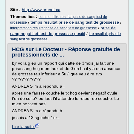
Site :
http://www.brunet.ca
Thèmes liés :
comment lire resultat prise de sang test de
/
temps resultat prise de sang test de grossesse
/
grossesse
/
prise de
interpretation resultat prise de sang test de grossesse
sang negatif et test de grossesse positif
/
lire resultat prise de
sang test de grossesse
HCG sur Le Docteur - Réponse gratuite de
professionnels de ...
bjr voila g eu un rapport qui datte de 3mois jai fait une
prise sang hcg mon taux et de 0 en ba il y a ecri absence
de grossse tau inferieur a 5ui/l que veu dire svp
????????????
ANDREA Slim a répondu à :
apres une fausse couche le tx hcg devient negatif ovule
t'on de suite? ou faut t'il attendre le retour de couche. Le
mien ne vient pas!
ANDREA Slim a répondu à :
je suis a 13 sg echo 1er...
Lire la suite