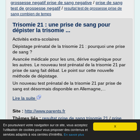
grossesse negatif prise de sang negative
/
prise de sang
test de grossesse negatif
/
resultat test de grossesse prise de
sang combien de temps
Trisomie 21 : une prise de sang pour
dépister la trisomie ...
Activités extra-scolaires
Dépistage prénatal de la trisomie 21 : pourquoi une prise
de sang ?
Avancée médicale pour les uns, dérive eugénique pour
les autres. Le nouveau test prénatal de la trisomie 21 par
prise de sang fait débat. Le point sur cette nouvelle
méthode de dépistage.
Un nouveau test prénatal de la trisomie 21 par prise de
sang est désormais disponible en Allemagne,...
Lire la suite
Site :
http://www.parents.fr
Thèmes liés :
resultat prise de sang trisomie 21
/
prise
de sang pour la trisomie 21
/
resultat prise de sang
En poursuivant votre navigation sur ce site, vous acceptez
X
trisomie
/
/
prise de
l'utilisation de cookies pour vous proposer des contenus et
lire resultat prise de sang test de grossesse
services adaptés à vos centres d'intérêts.
sang test de grossesse resultat
En savoir plus