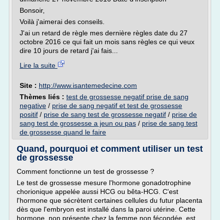
Bonsoir,
Voilà j'aimerai des conseils.
J'ai un retard de règle mes dernière règles date du 27
octobre 2016 ce qui fait un mois sans règles ce qui veux
dire 10 jours de retard j'ai fais...
Lire la suite
Site :
http://www.isantemedecine.com
Thèmes liés :
test de grossesse negatif prise de sang
negative
/
prise de sang negatif et test de grossesse
positif
/
prise de sang test de grossesse negatif
/
prise de
sang test de grossesse a jeun ou pas
/
prise de sang test
de grossesse quand le faire
Quand, pourquoi et comment utiliser un test
de grossesse
Comment fonctionne un test de grossesse ?
Le test de grossesse mesure l'hormone gonadotrophine
chorionique appelée aussi HCG ou bêta-HCG. C'est
l'hormone que sécrètent certaines cellules du futur placenta
dès que l'embryon est installé dans la paroi utérine. Cette
hormone, non présente chez la femme non fécondée, est