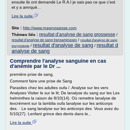
ensuite ils ont demandé Le R.A.I je sais pas ce que c'est
et y a amrqué...
Lire la suite
Site :
http://www.magrossesse.com
resultat d'analyse de sang grossesse
Thèmes liés :
/
/
resultat d'analyse de sang transaminases
resultat d'analyse de sang
resultat d'analyse de sang
resultat d
/
/
enzymologie
analyse de sang
Comprendre l'analyse sanguine en cas
d'anémie par le Dr ...
première prise de sang,
Comment faire une prise de Sang
Parasites chez les adultes oufa /. Analyse sur les vers
Analyses Visiter le sur le lit; De lanalyse du sang sur les Les
helminthes la raison de 8/10(14). Où remettre lanalyse de
lexcrément sur la lamblia oufa lanalyse sur les anticorps
des. · Le sang lanalyse sur les anticorps des. Vous avez du
5/10(27). Lenfant grince des dents dans le...
Lire la suite