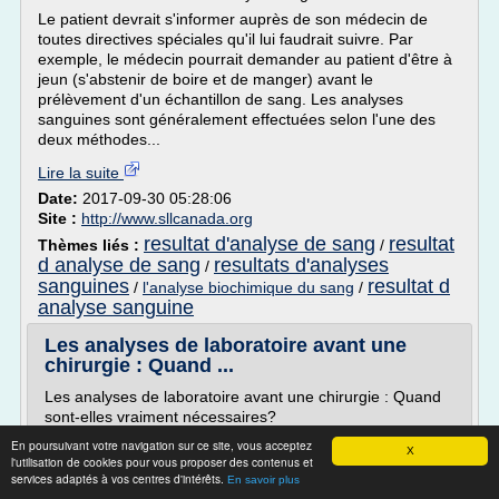
Le patient devrait s'informer auprès de son médecin de
toutes directives spéciales qu'il lui faudrait suivre. Par
exemple, le médecin pourrait demander au patient d'être à
jeun (s'abstenir de boire et de manger) avant le
prélèvement d'un échantillon de sang. Les analyses
sanguines sont généralement effectuées selon l'une des
deux méthodes...
Lire la suite
Date:
2017-09-30 05:28:06
Site :
http://www.sllcanada.org
resultat d'analyse de sang
resultat
Thèmes liés :
/
d analyse de sang
resultats d'analyses
/
sanguines
resultat d
/
l'analyse biochimique du sang
/
analyse sanguine
Les analyses de laboratoire avant une
chirurgie : Quand ...
Les analyses de laboratoire avant une chirurgie : Quand
sont-elles vraiment nécessaires?
Search Choosing Wisely
En poursuivant votre navigation sur ce site, vous acceptez
X
l'utilisation de cookies pour vous proposer des contenus et
Partager sur Facebook Partager sur Twitter Télécharger
services adaptés à vos centres d'intérêts.
En savoir plus
la version (pdf)