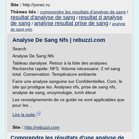
Site :
http://yorec.ru
Thèmes liés :
comprendre les resultats d'analyse de sang
/
resultat d'analyse de sang
resultat d analyse
/
de sang
analyse resultat prise de sang
/
/
analyse
de sang vgm
Analyse De Sang Nfs | rebuzzi.com
Search
Analyse De Sang Nfs
Tableau danalyse. Retour à la liste des analyses.
Recherche rapide: NFS. Volume nécessaire: 2 ml sang
total. Conservation: Température ambiante
Faire une analyse sanguine sur Confidentielles. Com, le
site qui prodigue les. Analyses nfs, prise de sang nfs,
analyse de sang, enzymologie, tcmh élevé
Les renseignements de ce guide ne sont applicables que
pour les...
Lire la suite
Site :
http://rebuzzi.com
Comprendre les résultats d'une analyse de