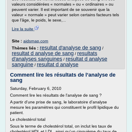
valeurs considérées « normales » ou « ordinaires » ou
peuvent varier. Il est important de se souvenir que la
valeur « normale » peut varier selon certains facteurs tels
que l'âge, le poids, le sexe,...
Lire la suite
Site :
aidsmap.com
resultat d'analyse de sang
Thèmes liés :
/
resultat d analyse de sang
resultats
/
d'analyses sanguines
resultat d analyse
/
sanguine
resultat d analyse
/
Comment lire les résultats de l’analyse de
sang
Saturday, February 6, 2010
Comment lire les résultats de l'analyse de sang ?
A partir d'une prise de sang, le laboratoire d'analyse
mesure les paramètres qui constituent le profil lipidique du
patient.
Le cholestérol total
Sous le terme de cholestérol total, on inclut les taux de
cholestérol HDL et LDL, ainsi qu'un cinquième du taux de