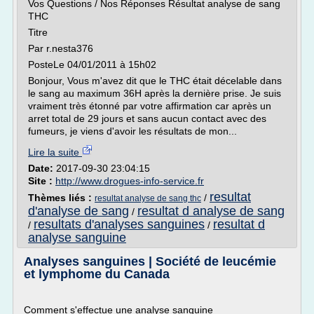
Vos Questions / Nos Réponses Résultat analyse de sang
THC
Titre
Par r.nesta376
PosteLe 04/01/2011 à 15h02
Bonjour, Vous m'avez dit que le THC était décelable dans
le sang au maximum 36H après la dernière prise. Je suis
vraiment très étonné par votre affirmation car après un
arret total de 29 jours et sans aucun contact avec des
fumeurs, je viens d'avoir les résultats de mon...
Lire la suite
Date:
2017-09-30 23:04:15
Site :
http://www.drogues-info-service.fr
resultat
Thèmes liés :
/
resultat analyse de sang thc
d'analyse de sang
resultat d analyse de sang
/
resultats d'analyses sanguines
resultat d
/
/
analyse sanguine
Analyses sanguines | Société de leucémie
et lymphome du Canada
Comment s'effectue une analyse sanguine