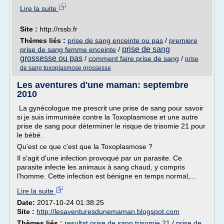
Lire la suite
Site :
http://rssb.fr
Thèmes liés :
prise de sang enceinte ou pas
/
premiere
prise de sang
prise de sang femme enceinte
/
grossesse ou pas
/
comment faire prise de sang
/
prise
de sang toxoplasmose grossesse
Les aventures d'une maman: septembre
2010
La gynécologue me prescrit une prise de sang pour savoir
si je suis immunisée contre la Toxoplasmose et une autre
prise de sang pour déterminer le risque de trisomie 21 pour
le bébé.
Qu'est ce que c'est que la Toxoplasmose ?
Il s'agit d'une infection provoqué par un parasite. Ce
parasite infecte les animaux à sang chaud, y compris
l'homme. Cette infection est bénigne en temps normal,...
Lire la suite
Date:
2017-10-24 01:38:25
Site :
http://lesaventuresdunemaman.blogspot.com
Thèmes liés :
resultat prise de sang trisomie 21
/
prise de