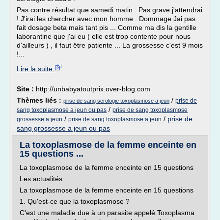
Pas contre résultat que samedi matin . Pas grave j'attendrai
! J'irai les chercher avec mon homme . Dommage Jai pas
fait dosage beta mais tant pis ... Comme ma dis la gentille
laborantine que j'ai eu ( elle est trop contente pour nous
d'ailleurs ) , il faut être patiente ... La grossesse c'est 9 mois
!...
Lire la suite
Site :
http://unbabyatoutprix.over-blog.com
Thèmes liés :
/
prise de
prise de sang serologie toxoplasmose a jeun
/
sang toxoplasmose a jeun ou pas
prise de sang toxoplasmose
/
/
prise de
grossesse a jeun
prise de sang toxoplasmose a jeun
sang grossesse a jeun ou pas
La toxoplasmose de la femme enceinte en
15 questions ...
La toxoplasmose de la femme enceinte en 15 questions
Les actualités
La toxoplasmose de la femme enceinte en 15 questions
1. Qu'est-ce que la toxoplasmose ?
C'est une maladie due à un parasite appelé Toxoplasma