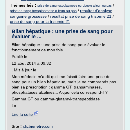
Thèmes liés :
/
prise de sang toxoplasmose et rubeole a jeun ou pas
/
resultat d'analyse
prise de sang toxoplasmose a jeun ou pas
sanguine grossesse
/
resultat prise de sang trisomie 21
/
prise de sang pour la trisomie 21
Bilan hépatique : une prise de sang pour
évaluer le ...
Bilan hépatique : une prise de sang pour évaluer le
fonctionnement de mon foie
Publié le
12 aôut 2014 à 09:32
. Mis à jour le
Mon médecin m'a dit qu'il me faisait faire une prise de
sang pour un bilan hépatique, mais je ne comprends pas
bien sa prescription : gamma GT, transaminases,
phosphatases alcalines... A quoi cela correspond-il ?
Gamma GT ou gamma-glutamyl-transpeptidase
La...
Lire la suite
Site :
clicbienetre.com