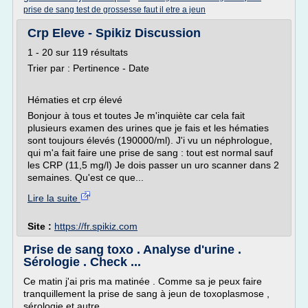
prise de sang test de grossesse faut il etre a jeun
Crp Eleve - Spikiz Discussion
1 - 20 sur 119 résultats
Trier par : Pertinence - Date
Hématies et crp élevé
Bonjour à tous et toutes Je m'inquiète car cela fait
plusieurs examen des urines que je fais et les hématies
sont toujours élevés (190000/ml). J'i vu un néphrologue,
qui m'a fait faire une prise de sang : tout est normal sauf
les CRP (11,5 mg/l) Je dois passer un uro scanner dans 2
semaines. Qu'est ce que...
Lire la suite
Site :
https://fr.spikiz.com
Prise de sang toxo . Analyse d'urine .
Sérologie . Check ...
Ce matin j'ai pris ma matinée . Comme sa je peux faire
tranquillement la prise de sang à jeun de toxoplasmose ,
sérologie et autre .