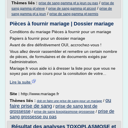
Thèmes liés :
/
prise de sang gamma gt a jeun ou pas
prise de
/
/
sang gamma gt eleve
prise de sang gamma gt alcool
prise de
/
sang gamma gt a jeun
prise de sang gamma gt permis
Pièces à fournir mariage | Dossier mariage
Conditions du mariage Pièces à fournir pour un mariage
Papiers à fournir pour un dossier mariage
Avant de dire définitivement OUI, accrochez-vous !
Vous allez devoir rassembler et remettre un certain nombre
de pièces, de formulaires et de documents exigés par
l'administration.
Mariage.fr vous aide ici à dresser la liste pour que vous ne
soyez pas pris de cours pour la consitution de votre...
Lire la suite
Site :
http://www.mariage.fr
ou
Thèmes liés :
/
doit on faire une prise de sang pour un mariage
faire prise de sang
prise de sang test de
/
grossesse
prise de
/
/
prise de sang toxoplasmose grossesse
sang grossesse ou pas
Résultat des analyses TOXOPLASMOSE et