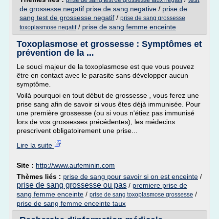
prise de sang test de grossesse faux negatif
de grossesse negatif prise de sang negative
/
prise de
sang test de grossesse negatif
/
prise de sang grossesse
/
prise de sang femme enceinte
toxoplasmose negatif
Toxoplasmose et grossesse : Symptômes et
prévention de la ...
Le souci majeur de la toxoplasmose est que vous pouvez
être en contact avec le parasite sans développer aucun
symptôme.
Voilà pourquoi en tout début de grossesse , vous ferez une
prise sang afin de savoir si vous êtes déjà immunisée. Pour
une première grossesse (ou si vous n'étiez pas immunisé
lors de vos grossesses précédentes), les médecins
prescrivent obligatoirement une prise...
Lire la suite
Site :
http://www.aufeminin.com
Thèmes liés :
prise de sang pour savoir si on est enceinte
/
prise de sang grossesse ou pas
/
premiere prise de
sang femme enceinte
/
/
prise de sang toxoplasmose grossesse
prise de sang femme enceinte taux