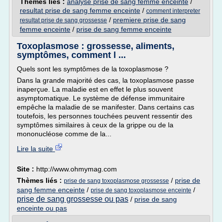
Thèmes liés :
analyse prise de sang femme enceinte
/
resultat prise de sang femme enceinte
/
comment interpreter
/
premiere prise de sang
resultat prise de sang grossesse
femme enceinte
/
prise de sang femme enceinte
Toxoplasmose : grossesse, aliments,
symptômes, comment l ...
Quels sont les symptômes de la toxoplasmose ?
Dans la grande majorité des cas, la toxoplasmose passe
inaperçue. La maladie est en effet le plus souvent
asymptomatique. Le système de défense immunitaire
empêche la maladie de se manifester. Dans certains cas
toutefois, les personnes touchées peuvent ressentir des
symptômes similaires à ceux de la grippe ou de la
mononucléose comme de la...
Lire la suite
Site :
http://www.ohmymag.com
Thèmes liés :
/
prise de
prise de sang toxoplasmose grossesse
sang femme enceinte
/
/
prise de sang toxoplasmose enceinte
prise de sang grossesse ou pas
/
prise de sang
enceinte ou pas