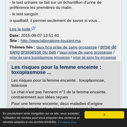
- le test urinaire se fait sur un échantillon d'urine de
préférence les premières du matin.
- le test sanguin :
o qualitatif, il permet seulement de savoir si vous...
Lire la suite
Date:
2015-08-07 13:51:40
Site :
http://www.laboratoire-touzani.ma
prise de
Thèmes liés :
taux hcg prise de sang grossesse
/
sang grossesse ou pas
/
taux prise de sang grossesse
/
/
prise de sang toxoplasmose grossesse
prise de sang hiv grossesse
Les risques pour la femme enceinte :
toxoplasmose ...
Les risques pour la femme enceinte : toxoplasmose,
listériose
Le chat n'est pas l'ennemi n°1 de la femme enceinte,
contrairement aux idées reçues
Pour une femme enceinte, deux maladies d'origine
animale constituent un risque préoccupant : la
En poursuivant votre navigation sur ce site, vous acceptez
toxoplasmose et la listériose. En effet les conséquences
X
l'utilisation de cookies pour vous proposer des contenus et
de ces maladies lorsqu'elles sont contractées pendant la
services adaptés à vos centres d'intérêts.
En savoir plus
grossesse peuvent être graves,...