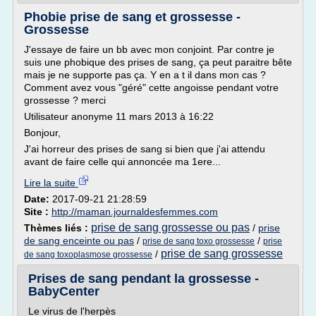
Phobie prise de sang et grossesse -
Grossesse
J'essaye de faire un bb avec mon conjoint. Par contre je
suis une phobique des prises de sang, ça peut paraitre bête
mais je ne supporte pas ça. Y en a t il dans mon cas ?
Comment avez vous "géré" cette angoisse pendant votre
grossesse ? merci
Utilisateur anonyme 11 mars 2013 à 16:22
Bonjour,
J'ai horreur des prises de sang si bien que j'ai attendu
avant de faire celle qui annoncée ma 1ere...
Lire la suite
Date:
2017-09-21 21:28:59
Site :
http://maman.journaldesfemmes.com
prise de sang grossesse ou pas
Thèmes liés :
/
prise
de sang enceinte ou pas
/
/
prise de sang toxo grossesse
prise
prise de sang grossesse
/
de sang toxoplasmose grossesse
Prises de sang pendant la grossesse -
BabyCenter
Le virus de l'herpès