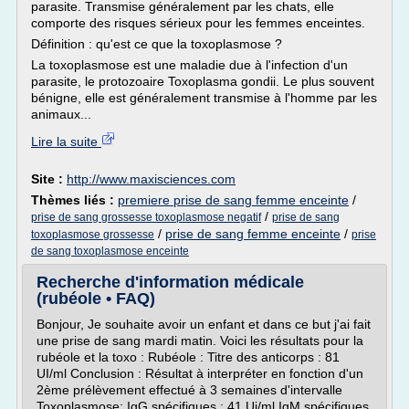
parasite. Transmise généralement par les chats, elle
comporte des risques sérieux pour les femmes enceintes.
Définition : qu'est ce que la toxoplasmose ?
La toxoplasmose est une maladie due à l'infection d'un
parasite, le protozoaire Toxoplasma gondii. Le plus souvent
bénigne, elle est généralement transmise à l'homme par les
animaux...
Lire la suite
Site :
http://www.maxisciences.com
Thèmes liés :
premiere prise de sang femme enceinte
/
/
prise de sang grossesse toxoplasmose negatif
prise de sang
/
prise de sang femme enceinte
/
toxoplasmose grossesse
prise
de sang toxoplasmose enceinte
Recherche d'information médicale
(rubéole • FAQ)
Bonjour, Je souhaite avoir un enfant et dans ce but j'ai fait
une prise de sang mardi matin. Voici les résultats pour la
rubéole et la toxo : Rubéole : Titre des anticorps : 81
UI/ml Conclusion : Résultat à interpréter en fonction d'un
2ème prélèvement effectué à 3 semaines d'intervalle
Toxoplasmose: IgG spécifiques : 41 Ui/ml IgM spécifiques