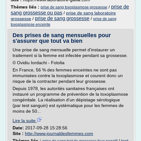
prise de
Thèmes liés :
/
prise de sang toxoplasmose grossesse
sang grossesse ou pas
/
prise de sang laboratoire
prise de sang grossesse
grossesse
/
/
prise de sang
toxoplasmose enceinte
Des prises de sang mensuelles pour
s'assurer que tout va bien
Une prise de sang mensuelle permet d'instaurer un
traitement si la femme est infectée pendant sa grossesse.
© Ovidiu Iordachi - Fotolia
En France, 56 % des femmes enceintes ne sont pas
immunisées contre la toxoplasmose et courent donc un
risque de la contracter pendant leur grossesse.
Depuis 1978, les autorités sanitaires françaises ont
instauré un programme de prévention de la toxoplasmose
congénitale. La réalisation d'un dépistage sérologique
(par test sanguin) est systématique pour les femmes de
moins de 50...
Lire la suite
Date:
2017-09-28 15:28:56
Site :
http://www.journaldesfemmes.com
Thèmes liés :
/
test