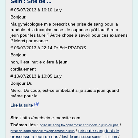
Sein : Site de ...
# 05/07/2013 à 16:10 Laly
Bonjour,
Ma gynécologue m'a prescrit une prise de sang pour la
rubéole et la toxoplasmose. Je suppose qu'il faut être à
jeun pour les faire ? Autre chose à savoir pour ces examens
? Merci par avance
# 06/07/2013 à 22:14 Dr Eric PRADOS
Bonjour,
non, il est inutile d'être à jeun.
cordialement
# 10/07/2013 à 10:05 Laly
Bonjour Dr,
Merci. Du coup, est-ce embêtant si je suis à jeun quand
même pour la...
Lire la suite
Site :
http://medsein.e-monsite.com
Thèmes liés :
/
prise de sang toxoplasmose et rubeole a jeun ou pas
/
prise de sang test de
prise de sang rubeole toxoplasmose a jeun
grossesse a jeun ou pas
/
/
test de grossesse sanguin a jeun