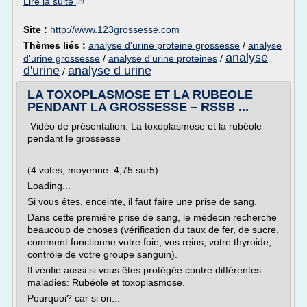
Lire la suite
Site :
http://www.123grossesse.com
Thèmes liés :
analyse d'urine proteine grossesse
/
analyse
analyse
d'urine grossesse
/
analyse d'urine proteines
/
d'urine
analyse d urine
/
LA TOXOPLASMOSE ET LA RUBEOLE
PENDANT LA GROSSESSE – RSSB ...
Vidéo de présentation: La toxoplasmose et la rubéole
pendant le grossesse
(4 votes, moyenne: 4,75 sur5)
Loading...
Si vous êtes, enceinte, il faut faire une prise de sang.
Dans cette première prise de sang, le médecin recherche
beaucoup de choses (vérification du taux de fer, de sucre,
comment fonctionne votre foie, vos reins, votre thyroide,
contrôle de votre groupe sanguin).
Il vérifie aussi si vous êtes protégée contre différentes
maladies: Rubéole et toxoplasmose.
Pourquoi? car si on...