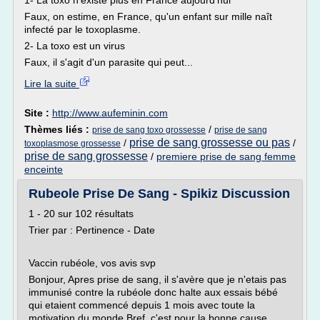
1- La toxo n'existe plus en France aujourd'hui
Faux, on estime, en France, qu'un enfant sur mille naît
infecté par le toxoplasme.
2- La toxo est un virus
Faux, il s'agit d'un parasite qui peut...
Lire la suite
Site :
http://www.aufeminin.com
Thèmes liés :
/
prise de sang toxo grossesse
prise de sang
prise de sang grossesse ou pas
/
/
toxoplasmose grossesse
prise de sang grossesse
/
premiere prise de sang femme
enceinte
Rubeole Prise De Sang - Spikiz Discussion
1 - 20 sur 102 résultats
Trier par : Pertinence - Date
Vaccin rubéole, vos avis svp
Bonjour, Apres prise de sang, il s'avère que je n'etais pas
immunisé contre la rubéole donc halte aux essais bébé
qui etaient commencé depuis 1 mois avec toute la
motivation du monde Bref, c'est pour la bonne cause