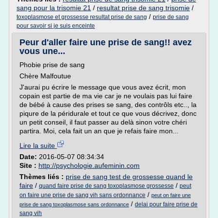
sang pour la trisomie 21
/
resultat prise de sang trisomie
/
/
toxoplasmose et grossesse resultat prise de sang
prise de sang
pour savoir si je suis enceinte
Peur d'aller faire une prise de sang!! avez
vous une...
Phobie prise de sang
Chère Malfoutue
J'aurai pu écrire le message que vous avez écrit, mon
copain est partie de ma vie car je ne voulais pas lui faire
de bébé à cause des prises se sang, des contrôls etc.., la
piqure de la péridurale et tout ce que vous décrivez, donc
un petit conseil, il faut passer au delà sinon votre chéri
partira. Moi, cela fait un an que je refais faire mon...
Lire la suite
Date:
2016-05-07 08:34:34
Site :
http://psychologie.aufeminin.com
Thèmes liés :
prise de sang test de grossesse quand le
faire
/
/
quand faire prise de sang toxoplasmose grossesse
peut
/
on faire une prise de sang vih sans ordonnance
peut on faire une
/
delai pour faire prise de
prise de sang toxoplasmose sans ordonnance
sang vih