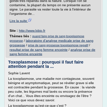
gondii très répandu dans la nature. Lorsque l'on se
contamine, la plupart du temps on ne présente aucun
signe. Le parasite va rester toute la vie à l'intérieur de
l'organisme de...
Lire la suite
Site :
http://www.lxbio.fr
Thèmes liés :
quand faire prise de sang toxoplasmose
/
laboratoire d'analyse medicale prise de sang
grossesse
grossesse
/
/
prise de sang grossesse toxoplasmose negatif
resultat prise de sang femme enceinte
/
analyse prise de
sang femme enceinte
Toxoplasmose : pourquoi il faut faire
attention pendant la ...
Sophie Lavent
La toxoplasmose, une maladie non contagieuse, souvent
bénigne et asymptomatique, peut se révéler grave si elle
est contractée pendant la grossesse. En cause : la viande
peu cuite, les légumes mal lavés ou encore la présence
d'un chat... Vous êtes enceinte ou envisagez de l'être ?
Voici ce que vous devez savoir.
La toxoplasmose qu'est-ce-que c'est ?