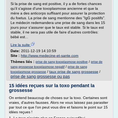
Si la prise de sang est positive, il y a de fortes chances
qu'il s'agisse d'une toxoplasmose ancienne et que la
mère a des anticorps suffisant pour assurer la protection
du foetus. La prise de sang mentionne des "IgG positifs".
Le médecin redemandera une prise de sang dans les 15
jours pour s'assurer que le taux est stable. Si le taux est
stable, il ne sera pas utile de faire d'autres contrôles:
bébé est...
Lire la suite
Date:
2011-12-19 14:10:59
Site :
http://www.medecine-et-sante.com
Thèmes liés :
/
prise de sang toxoplasmose positive
prise de
/
sang grossesse toxoplasmose negatif
prise de sang
/
taux prise de sang grossesse
/
toxoplasmose grossesse
prise de sang grossesse ou pas
15 idées reçues sur la toxo pendant la
grossesse
On entend beaucoup de choses sur la toxo. Certaines sont
vraies, d'autres fausses. Alors ne vous laissez pas parasiter
par tout ce que l'on peut vous dire et faisons le point sur 15
idées reçues !