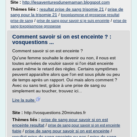
Site :
http://lesaventuresdunemaman.blogspot.com
Thèmes liés :
resultat prise de sang trisomie 21
/
prise de
sang pour la trisomie 21
/
toxoplasmose et grossesse resultat
/
/
prise de sang
prise de sang pour savoir si je suis enceinte
prise de
sang toxoplasmose grossesse
Comment savoir si on est enceinte ? :
vosquestions ...
Comment savoir si on est enceinte ?
Qu'une femme souhaite le devenir ou non, il nous est
toutes arrivées de vouloir savoir si l'on était enceinte
avant même le retard des règles. Certains symptômes
peuvent apparaître alors que l'on est sous pilule ou peu
de temps après un rapport. Oui mais alors comment ?
Avec ou sans test, grâce à une prise de sang ou
simplement au toucher, trouvez ici...
Lire la suite
Site :
http://vosquestions.20minutes.fr
Thèmes liés :
prise de sang pour savoir si on est
enceinte resultat
/
prise de sang pour savoir si on est enceinte
/
prise de sang pour savoir si on est enceinte
/
fiable
resultat prise de sang enceinte ou pas
/
prise de sang