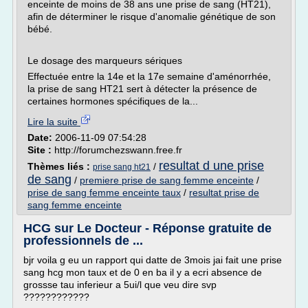
enceinte de moins de 38 ans une prise de sang (HT21),
afin de déterminer le risque d'anomalie génétique de son
bébé.
Le dosage des marqueurs sériques
Effectuée entre la 14e et la 17e semaine d'aménorrhée,
la prise de sang HT21 sert à détecter la présence de
certaines hormones spécifiques de la...
Lire la suite
Date:
2006-11-09 07:54:28
Site :
http://forumchezswann.free.fr
resultat d une prise
Thèmes liés :
/
prise sang ht21
de sang
/
premiere prise de sang femme enceinte
/
prise de sang femme enceinte taux
/
resultat prise de
sang femme enceinte
HCG sur Le Docteur - Réponse gratuite de
professionnels de ...
bjr voila g eu un rapport qui datte de 3mois jai fait une prise
sang hcg mon taux et de 0 en ba il y a ecri absence de
grossse tau inferieur a 5ui/l que veu dire svp
????????????