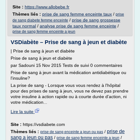
Site :
https://www.allobebe.fr
Thèmes liés :
prise de sang femme enceinte taux
/
prise
/
prise de sang grossesse
de sang diabete femme enceinte
taux normal
/
analyse prise de sang femme enceinte
/
prise de sang femme enceinte a jeun
VSDiabète – Prise de sang à jeun et diabète
| Prise de sang à jeun et diabète
Prise de sang à jeun et diabète
par Sadouni 15 Nov 2015 Tests de suivi 0 commentaires
Prise de sang à jeun avant la médication antidiabétique ou
l'insuline?
La prise de sang - Lorsque vous vous rendez à l'hôpital
pour des prises de sang à jeun, vous ne devez pas prendre
votre insuline à action rapide ou à courte durée d'action, ni
votre médication...
Lire la suite
Site :
https://vsdiabete.com
prise de
Thèmes liés :
/
prise de sang enceinte a jeun ou pas
sang a jeun ou pas
/
/
prise de sang femme enceinte a jeun