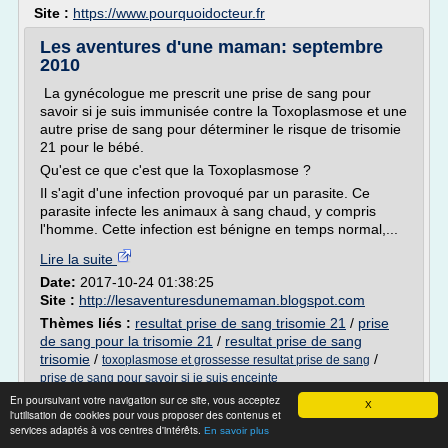
Site :
https://www.pourquoidocteur.fr
Les aventures d'une maman: septembre
2010
La gynécologue me prescrit une prise de sang pour
savoir si je suis immunisée contre la Toxoplasmose et une
autre prise de sang pour déterminer le risque de trisomie
21 pour le bébé.
Qu'est ce que c'est que la Toxoplasmose ?
Il s'agit d'une infection provoqué par un parasite. Ce
parasite infecte les animaux à sang chaud, y compris
l'homme. Cette infection est bénigne en temps normal,...
Lire la suite
Date:
2017-10-24 01:38:25
Site :
http://lesaventuresdunemaman.blogspot.com
Thèmes liés :
resultat prise de sang trisomie 21
/
prise
de sang pour la trisomie 21
/
resultat prise de sang
trisomie
/
/
toxoplasmose et grossesse resultat prise de sang
prise de sang pour savoir si je suis enceinte
En poursuivant votre navigation sur ce site, vous acceptez
X
Comment s'y retrouver, parmi toutes ces
l'utilisation de cookies pour vous proposer des contenus et
pilules
services adaptés à vos centres d'intérêts.
En savoir plus