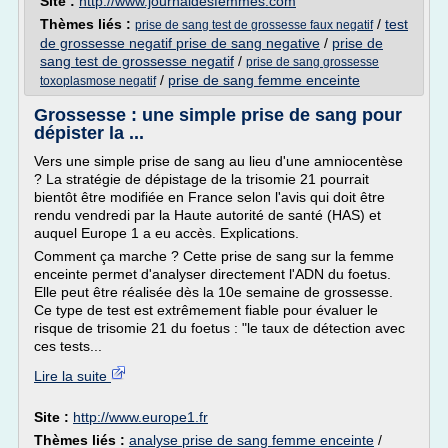
Site :
http://www.journaldesfemmes.com
Thèmes liés :
/
test
prise de sang test de grossesse faux negatif
de grossesse negatif prise de sang negative
/
prise de
sang test de grossesse negatif
/
prise de sang grossesse
/
prise de sang femme enceinte
toxoplasmose negatif
Grossesse : une simple prise de sang pour
dépister la ...
Vers une simple prise de sang au lieu d'une amniocentèse
? La stratégie de dépistage de la trisomie 21 pourrait
bientôt être modifiée en France selon l'avis qui doit être
rendu vendredi par la Haute autorité de santé (HAS) et
auquel Europe 1 a eu accès. Explications.
Comment ça marche ? Cette prise de sang sur la femme
enceinte permet d'analyser directement l'ADN du foetus.
Elle peut être réalisée dès la 10e semaine de grossesse.
Ce type de test est extrêmement fiable pour évaluer le
risque de trisomie 21 du foetus : "le taux de détection avec
ces tests...
Lire la suite
Site :
http://www.europe1.fr
Thèmes liés :
analyse prise de sang femme enceinte
/