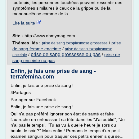
toutefois, les personnes touchées peuvent ressentir des
symptômes similaires à ceux de la grippe ou de la
mononucléose comme de la...
Lire la suite
Site :
http://www.ohmymag.com
Thèmes liés :
/
prise
prise de sang toxoplasmose grossesse
de sang femme enceinte
/
prise de sang toxoplasmose
prise de sang grossesse ou pas
/
/
prise de
enceinte
sang enceinte ou pas
Enfin, je fais une prise de sang -
terrafemina.com
Enfin, je fais une prise de sang !
4Partages
Partager sur Facebook
Enfin, je fais une prise de sang !
Qui n'a pas préféré ignorer son état de santé et faire
l'autruche en enfouissant sa tête dans les "J'ai oublié", "Je
n'ai pas le temps", "Tu as vu à quelle heure je sors du
boulot le soir ?" Mais enfin ! Prenons le temps d'un petit
examen sanguin pour traquer ces petits ennemis qui se...