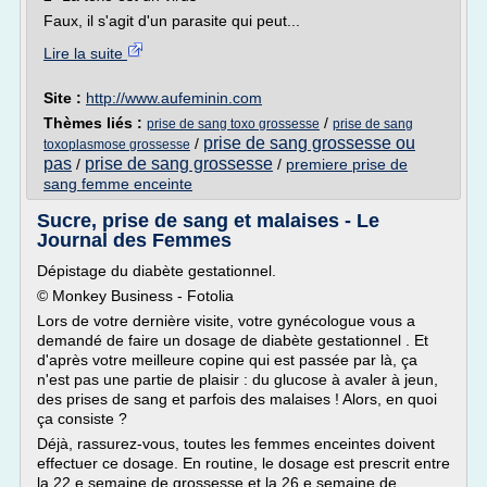
Faux, il s'agit d'un parasite qui peut...
Lire la suite
Site :
http://www.aufeminin.com
Thèmes liés :
/
prise de sang toxo grossesse
prise de sang
prise de sang grossesse ou
/
toxoplasmose grossesse
pas
prise de sang grossesse
/
/
premiere prise de
sang femme enceinte
Sucre, prise de sang et malaises - Le
Journal des Femmes
Dépistage du diabète gestationnel.
© Monkey Business - Fotolia
Lors de votre dernière visite, votre gynécologue vous a
demandé de faire un dosage de diabète gestationnel . Et
d'après votre meilleure copine qui est passée par là, ça
n'est pas une partie de plaisir : du glucose à avaler à jeun,
des prises de sang et parfois des malaises ! Alors, en quoi
ça consiste ?
Déjà, rassurez-vous, toutes les femmes enceintes doivent
effectuer ce dosage. En routine, le dosage est prescrit entre
la 22 e semaine de grossesse et la 26 e semaine de