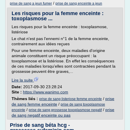
/
prise de sang a jeun fumer
prise de sang enceinte a jeun
Les risques pour la femme enceinte :
toxoplasmose ...
Les risques pour la femme enceinte : toxoplasmose,
listériose
Le chat n'est pas l'ennemi n°1 de la femme enceinte,
contrairement aux idées reçues
Pour une femme enceinte, deux maladies d'origine
animale constituent un risque préoccupant : la
toxoplasmose et la listériose. En effet les conséquences
de ces maladies lorsqu'elles sont contractées pendant la
grossesse peuvent être graves,...
Lire la suite
Date:
2017-09-30 23:28:24
Site :
https://www.wanimo.com
Thèmes liés :
/
prise
prise de sang listeriose femme enceinte
de sang femme enceinte
/
prise de sang toxoplasmose
/
/
prise
enceinte
prise de sang grossesse toxoplasmose negatif
de sang negatif enceinte ou pas
Prise de sang béta hcg -