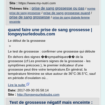
Site :
https://www.my-nutri.com
prise de sang grossesse ou pas
Thèmes liés :
/
norme
/
prise de sang grossesse quand
/
prise de sang grossesse
prise de sang grossesse
/
prise de sang diabete femme
enceinte
quand faire une prise de sang grossesse |
longwysurledoubs.com
Le début de la grossesse
>
Le test de grossesse : confirmer une grossesse qui débute
En dehors des signes ��sympathiques�� de la
grossesse (cf:Les premiers signes de la grossesse - les
symptômes précoces ), le premier indicateur d'une
grossesse peut être votre température.En général, la
température féminine se situe autour de 36°C-36.5°C, sauf
en période d'ovulation où...
Lire la suite
Date:
2017-09-30 05:58:14
Site :
http://longwysurledoubs.com
Test de grossesse négatif mais enceinte :