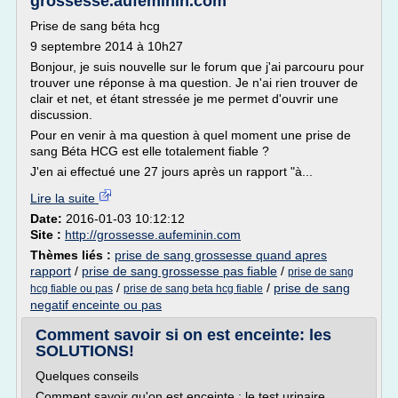
grossesse.aufeminin.com
Prise de sang béta hcg
9 septembre 2014 à 10h27
Bonjour, je suis nouvelle sur le forum que j'ai parcouru pour
trouver une réponse à ma question. Je n'ai rien trouver de
clair et net, et étant stressée je me permet d'ouvrir une
discussion.
Pour en venir à ma question à quel moment une prise de
sang Béta HCG est elle totalement fiable ?
J'en ai effectué une 27 jours après un rapport "à...
Lire la suite
Date:
2016-01-03 10:12:12
Site :
http://grossesse.aufeminin.com
Thèmes liés :
prise de sang grossesse quand apres
rapport
/
prise de sang grossesse pas fiable
/
prise de sang
/
/
prise de sang
hcg fiable ou pas
prise de sang beta hcg fiable
negatif enceinte ou pas
Comment savoir si on est enceinte: les
SOLUTIONS!
Quelques conseils
Comment savoir qu'on est enceinte : le test urinaire