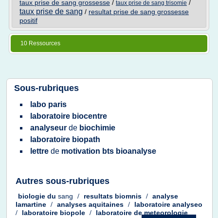
taux prise de sang grossesse
/
/
taux prise de sang trisomie
taux prise de sang
/
resultat prise de sang grossesse
positif
10 Ressources
Sous-rubriques
labo paris
laboratoire biocentre
analyseur
de
biochimie
laboratoire biopath
lettre
de
motivation bts bioanalyse
Autres sous-rubriques
biologie
du
sang
/
resultats biomnis
/
analyse
lamartine
/
analyses aquitaines
/
laboratoire analyseo
/
laboratoire biopole
/
laboratoire
de
meteorologie