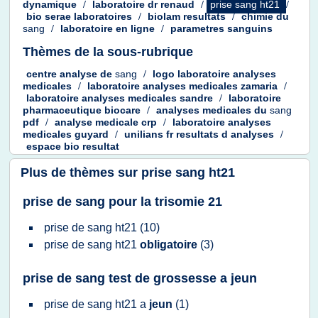
dynamique
/
laboratoire dr renaud
/
prise sang ht21
/
bio serae laboratoires
/
biolam resultats
/
chimie
du
sang
/
laboratoire
en
ligne
/
parametres sanguins
Thèmes de la sous-rubrique
centre analyse
de
sang
/
logo laboratoire analyses
medicales
/
laboratoire analyses medicales zamaria
/
laboratoire analyses medicales sandre
/
laboratoire
pharmaceutique biocare
/
analyses medicales
du
sang
pdf
/
analyse medicale crp
/
laboratoire analyses
medicales guyard
/
unilians
fr
resultats
d
analyses
/
espace bio resultat
Plus de thèmes sur
prise sang ht21
prise de sang pour la trisomie 21
prise
de
sang ht21
(10)
prise
de
sang ht21
obligatoire
(3)
prise de sang test de grossesse a jeun
prise
de
sang ht21
a
jeun
(1)