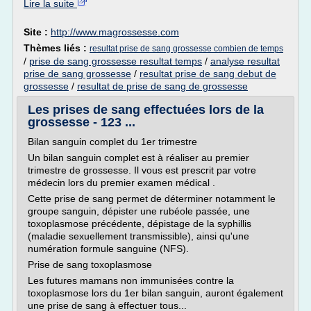
Lire la suite
Site :
http://www.magrossesse.com
Thèmes liés :
resultat prise de sang grossesse combien de temps
/
prise de sang grossesse resultat temps
/
analyse resultat
prise de sang grossesse
/
resultat prise de sang debut de
grossesse
/
resultat de prise de sang de grossesse
Les prises de sang effectuées lors de la
grossesse - 123 ...
Bilan sanguin complet du 1er trimestre
Un bilan sanguin complet est à réaliser au premier
trimestre de grossesse. Il vous est prescrit par votre
médecin lors du premier examen médical .
Cette prise de sang permet de déterminer notamment le
groupe sanguin, dépister une rubéole passée, une
toxoplasmose précédente, dépistage de la syphillis
(maladie sexuellement transmissible), ainsi qu'une
numération formule sanguine (NFS).
Prise de sang toxoplasmose
Les futures mamans non immunisées contre la
toxoplasmose lors du 1er bilan sanguin, auront également
une prise de sang à effectuer tous...