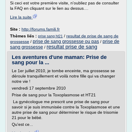
Si ceci est votre première visite, n'oubliez pas de consulter
la FAQ en cliquant sur le lien au dessus....
Lire la suite
Site :
http://forums.famili.fr
Thèmes liés :
/
resultat de prise de sang de
prise sang ht21
prise de sang grossesse ou pas
prise de
grossesse
/
/
resultat prise de sang
sang grossesse
/
Les aventures d'une maman: Prise de
sang pour la ...
Le 1er juillet 2010, je tombe enceinte, ma grossesse se
déroule tranquillement et voilà notre fille qui va changer
notre vie !
vendredi 17 septembre 2010
Prise de sang pour la Toxoplasmose et HT21
La gynécologue me prescrit une prise de sang pour
savoir si je suis immunisée contre la Toxoplasmose et une
autre prise de sang pour déterminer le risque de trisomie
21 pour le bébé.
Qu'est ce...