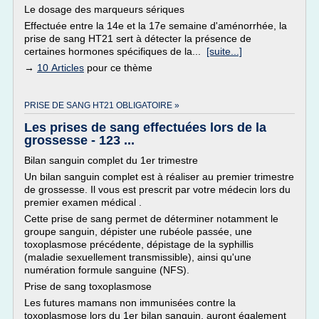
Le dosage des marqueurs sériques
Effectuée entre la 14e et la 17e semaine d'aménorrhée, la
prise de sang HT21 sert à détecter la présence de
certaines hormones spécifiques de la...
[suite...]
→
10 Articles
pour ce thème
PRISE DE SANG HT21 OBLIGATOIRE »
Les prises de sang effectuées lors de la
grossesse - 123 ...
Bilan sanguin complet du 1er trimestre
Un bilan sanguin complet est à réaliser au premier trimestre
de grossesse. Il vous est prescrit par votre médecin lors du
premier examen médical .
Cette prise de sang permet de déterminer notamment le
groupe sanguin, dépister une rubéole passée, une
toxoplasmose précédente, dépistage de la syphillis
(maladie sexuellement transmissible), ainsi qu'une
numération formule sanguine (NFS).
Prise de sang toxoplasmose
Les futures mamans non immunisées contre la
toxoplasmose lors du 1er bilan sanguin, auront également