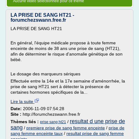
Aucune vidéo sélectionnée pour ce thème
LA PRISE DE SANG HT21 -
forumchezswann.free.fr
LA PRISE DE SANG HT21
En général, l'équipe médicale propose à toute femme
enceinte de moins de 38 ans une prise de sang (HT21),
afin de déterminer le risque d'anomalie génétique de son
bébé.
Le dosage des marqueurs sériques
Effectuée entre la 14e et la 17e semaine d'aménorrhée, la
prise de sang HT21 sert à détecter la présence de
certaines hormones spécifiques de la...
Lire la suite
Date:
2006-11-09 07:54:28
Site :
http://forumchezswann.free.fr
resultat d une prise de
Thèmes liés :
/
prise sang ht21
sang
/
premiere prise de sang femme enceinte
/
prise de
sang femme enceinte taux
/
resultat prise de sang femme