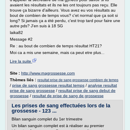
avaient les résultats et ils ne les ont toujours pas reçu. Elle
trouve ça bizarre d'ailleurs. Vous avez eu vos résultats au
bout de combien de temps vous? c'et normal que ça soit si
long? Si jamais ça a été perdu, c'est trop tard pour faire une
autre pds? J'en suis à 18 SG
laika82
Message #2
Re : au bout de combien de temps résultat HT21?
Moi ca a mis une semaine, mais ca peut etre plus...
Lire la suite
Site :
http://www.magrossesse.com
Thèmes liés :
resultat prise de sang grossesse combien de temps
/
prise de sang grossesse resultat temps
/
analyse resultat
prise de sang grossesse
/
resultat prise de sang debut de
grossesse
/
resultat de prise de sang de grossesse
Les prises de sang effectuées lors de la
grossesse - 123 ...
Bilan sanguin complet du 1er trimestre
Un bilan sanguin complet est à réaliser au premier