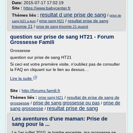
Date:
2015-07-17 17:02:19
Site :
https://www.babycenter.fr
resultat d une prise de sang
Thèmes liés :
/
prise de
/
/
resultat prise de sang
prise sang ht21
sang ht21 a jeun
trisomie 21
/
prise de sang trisomie 21 quand
question sur prise de sang HT21 - Forum
Grossesse Famili
Grossesse
question sur prise de sang HT21
Si ceci est votre première visite, n'oubliez pas de consulter
la FAQ en cliquant sur le lien au dessus....
Lire la suite
Site :
http://forums.famili.fr
Thèmes liés :
/
resultat de prise de sang de
prise sang ht21
prise de sang grossesse ou pas
prise de
grossesse
/
/
resultat prise de sang
sang grossesse
/
Les aventures d'une maman: Prise de
sang pour la ...
Le 1er juillet 2010, je tombe enceinte, ma grossesse se