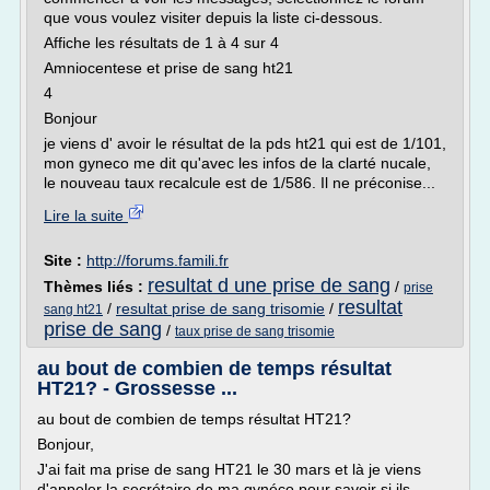
que vous voulez visiter depuis la liste ci-dessous.
Affiche les résultats de 1 à 4 sur 4
Amniocentese et prise de sang ht21
4
Bonjour
je viens d' avoir le résultat de la pds ht21 qui est de 1/101,
mon gyneco me dit qu'avec les infos de la clarté nucale,
le nouveau taux recalcule est de 1/586. Il ne préconise...
Lire la suite
Site :
http://forums.famili.fr
resultat d une prise de sang
Thèmes liés :
/
prise
resultat
/
resultat prise de sang trisomie
/
sang ht21
prise de sang
/
taux prise de sang trisomie
au bout de combien de temps résultat
HT21? - Grossesse ...
au bout de combien de temps résultat HT21?
Bonjour,
J'ai fait ma prise de sang HT21 le 30 mars et là je viens
d'appeler la secrétaire de ma gynéco pour savoir si ils