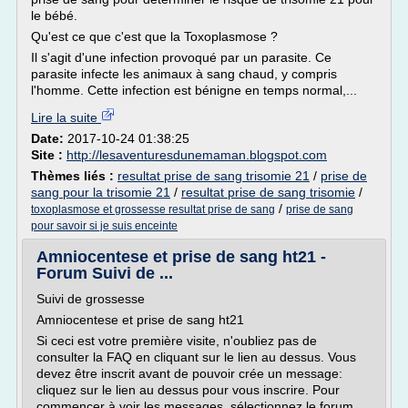
le bébé.
Qu'est ce que c'est que la Toxoplasmose ?
Il s'agit d'une infection provoqué par un parasite. Ce
parasite infecte les animaux à sang chaud, y compris
l'homme. Cette infection est bénigne en temps normal,...
Lire la suite
Date:
2017-10-24 01:38:25
Site :
http://lesaventuresdunemaman.blogspot.com
Thèmes liés :
resultat prise de sang trisomie 21
/
prise de
sang pour la trisomie 21
/
resultat prise de sang trisomie
/
/
toxoplasmose et grossesse resultat prise de sang
prise de sang
pour savoir si je suis enceinte
Amniocentese et prise de sang ht21 -
Forum Suivi de ...
Suivi de grossesse
Amniocentese et prise de sang ht21
Si ceci est votre première visite, n'oubliez pas de
consulter la FAQ en cliquant sur le lien au dessus. Vous
devez être inscrit avant de pouvoir crée un message:
cliquez sur le lien au dessus pour vous inscrire. Pour
commencer à voir les messages, sélectionnez le forum