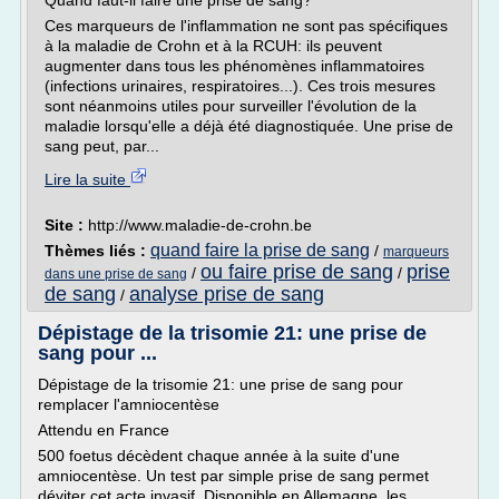
Quand faut-il faire une prise de sang?
Ces marqueurs de l'inflammation ne sont pas spécifiques
à la maladie de Crohn et à la RCUH: ils peuvent
augmenter dans tous les phénomènes inflammatoires
(infections urinaires, respiratoires...). Ces trois mesures
sont néanmoins utiles pour surveiller l'évolution de la
maladie lorsqu'elle a déjà été diagnostiquée. Une prise de
sang peut, par...
Lire la suite
Site :
http://www.maladie-de-crohn.be
quand faire la prise de sang
Thèmes liés :
/
marqueurs
ou faire prise de sang
prise
/
/
dans une prise de sang
de sang
analyse prise de sang
/
Dépistage de la trisomie 21: une prise de
sang pour ...
Dépistage de la trisomie 21: une prise de sang pour
remplacer l'amniocentèse
Attendu en France
500 foetus décèdent chaque année à la suite d'une
amniocentèse. Un test par simple prise de sang permet
déviter cet acte invasif. Disponible en Allemagne, les