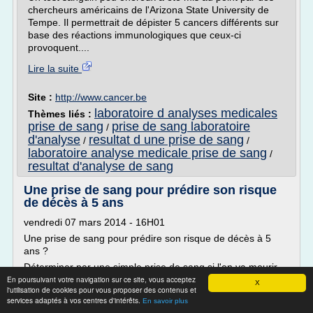
chercheurs américains de l'Arizona State University de
Tempe. Il permettrait de dépister 5 cancers différents sur
base des réactions immunologiques que ceux-ci
provoquent....
Lire la suite
Site :
http://www.cancer.be
laboratoire d analyses medicales
Thèmes liés :
prise de sang
prise de sang laboratoire
/
d'analyse
resultat d une prise de sang
/
/
laboratoire analyse medicale prise de sang
/
resultat d'analyse de sang
Une prise de sang pour prédire son risque
de décès à 5 ans
vendredi 07 mars 2014 - 16H01
Une prise de sang pour prédire son risque de décès à 5
ans ?
Déterminer par une simple prise de sang si l'on va mourir
En poursuivant votre navigation sur ce site, vous acceptez
d'ici 5 ans, c'est possible ! C'est en tous cas la promesse
X
l'utilisation de cookies pour vous proposer des contenus et
d'une vaste étude qui a identifié quatre biomarqueurs
services adaptés à vos centres d'intérêts.
En savoir plus
sanguins dont la concentration trop élevée ou trop faible