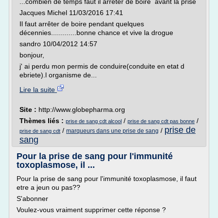
...combien de temps faut il arreter de boire avant la prise
Jacques Michel 11/03/2016 17:41
Il faut arrêter de boire pendant quelques
décennies.............bonne chance et vive la drogue
sandro 10/04/2012 14:57
bonjour,
j' ai perdu mon permis de conduire(conduite en etat d
ebriete).l organisme de...
Lire la suite
Site :
http://www.globepharma.org
Thèmes liés :
/
/
prise de sang cdt alcool
prise de sang cdt pas bonne
prise de
/
/
marqueurs dans une prise de sang
prise de sang cdt
sang
Pour la prise de sang pour l'immunité
toxoplasmose, il ...
Pour la prise de sang pour l'immunité toxoplasmose, il faut
etre a jeun ou pas??
S'abonner
Voulez-vous vraiment supprimer cette réponse ?