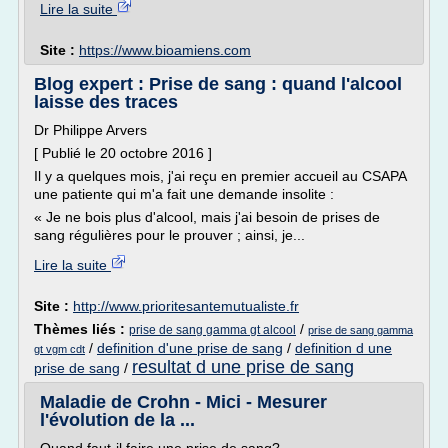
Lire la suite
Site :
https://www.bioamiens.com
Blog expert : Prise de sang : quand l'alcool
laisse des traces
Dr Philippe Arvers
[ Publié le 20 octobre 2016 ]
Il y a quelques mois, j'ai reçu en premier accueil au CSAPA
une patiente qui m'a fait une demande insolite :
« Je ne bois plus d'alcool, mais j'ai besoin de prises de
sang régulières pour le prouver ; ainsi, je...
Lire la suite
Site :
http://www.prioritesantemutualiste.fr
Thèmes liés :
/
prise de sang gamma gt alcool
prise de sang gamma
/
definition d'une prise de sang
/
definition d une
gt vgm cdt
resultat d une prise de sang
prise de sang
/
Maladie de Crohn - Mici - Mesurer
l'évolution de la ...