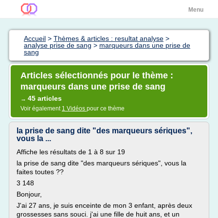
Menu
Accueil
>
Thèmes & articles : resultat analyse
>
analyse prise de sang
>
marqueurs dans une prise de
sang
Articles sélectionnés pour le thème :
marqueurs dans une prise de sang
45 articles
→
Voir également
1 Vidéos
pour ce thème
la prise de sang dite "des marqueurs sériques",
vous la ...
Affiche les résultats de 1 à 8 sur 19
la prise de sang dite "des marqueurs sériques", vous la
faites toutes ??
3 148
Bonjour,
J'ai 27 ans, je suis enceinte de mon 3 enfant, après deux
grossesses sans souci. j'ai une fille de huit ans, et un