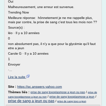
Oui
Malheureusement, une erreur est survenue.
Trending Now
Meilleure réponse: hônnetement je ne me rappelle plus,
mais par contre, la prise de sang c'est tous les mois non ??
Source(s) :
léo · Il y a 10 années
0
non absolument pas, il n'y a que pour la glycémie qu'il faut
etre a jeun
Carole G · Il y a 10 années
1
Envoyer
·...
Lire la suite
Site :
https://qc.answers.yahoo.com
Thèmes liés :
/
prise de sang toxoplasmose a jeun ou pas
prise de
/
/
prise de sang toxoplasmose a jeun
sang toxoplasmose a jeun ou non
prise de sang a jeun ou pas
/
prise de sang toxo a jeun