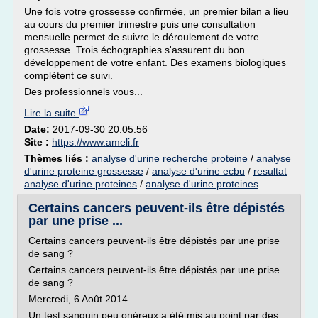
Une fois votre grossesse confirmée, un premier bilan a lieu
au cours du premier trimestre puis une consultation
mensuelle permet de suivre le déroulement de votre
grossesse. Trois échographies s'assurent du bon
développement de votre enfant. Des examens biologiques
complètent ce suivi.
Des professionnels vous...
Lire la suite
Date:
2017-09-30 20:05:56
Site :
https://www.ameli.fr
Thèmes liés :
analyse d'urine recherche proteine
/
analyse
d'urine proteine grossesse
/
analyse d'urine ecbu
/
resultat
analyse d'urine proteines
/
analyse d'urine proteines
Certains cancers peuvent-ils être dépistés
par une prise ...
Certains cancers peuvent-ils être dépistés par une prise
de sang ?
Certains cancers peuvent-ils être dépistés par une prise
de sang ?
Mercredi, 6 Août 2014
Un test sanguin peu onéreux a été mis au point par des