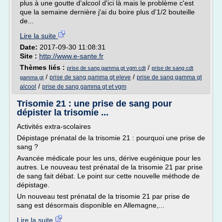
plus à une goutte d'alcool d'ici là mais le problème c'est
que la semaine dernière j'ai du boire plus d'1/2 bouteille
de...
Lire la suite
Date:
2017-09-30 11:08:31
Site :
http://www.e-sante.fr
Thèmes liés :
/
prise de sang gamma gt vgm cdt
prise de sang cdt
/
/
prise de sang gamma gt eleve
prise de sang gamma gt
gamma gt
/
alcool
prise de sang gamma gt et vgm
Trisomie 21 : une prise de sang pour
dépister la trisomie ...
Activités extra-scolaires
Dépistage prénatal de la trisomie 21 : pourquoi une prise de
sang ?
Avancée médicale pour les uns, dérive eugénique pour les
autres. Le nouveau test prénatal de la trisomie 21 par prise
de sang fait débat. Le point sur cette nouvelle méthode de
dépistage.
Un nouveau test prénatal de la trisomie 21 par prise de
sang est désormais disponible en Allemagne,...
Lire la suite