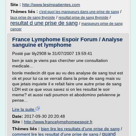
Site :
http://www.lesimpatientes.com
Thèmes liés :
/
c'est quoi les marqueurs dans une prise de sang
/
/
taux prise de sang thyroide
resultat prise de sang thyroide
resultat d une prise de sang
/
marqueurs prise de sang
cancer
France Lymphome Espoir Forum / Analyse
sanguine et lymphome
Posté par lily2908 le 31/07/2007 19:59:41
ben je sais je viens pas chercher une consultation
medicale...
bonle medecin dit que au vu des analyse de sang tout est
ok et pour lui ca se verrait dans la prise de sang mais vu
que jetais inquiete il e refait faire une autre prise de sang
LDH est ce que vous savez si on les resultat le soir
meme? et aussi radi poumon et abodomino pelvienne je
pense...
Lire la suite
Date:
2017-09-30 20:20:48
Site :
http://www.francelymphomeespoir.fr
Thèmes liés :
bien lire les resultats d'une prise de sang
/
quand
comment lire les resultat d'une prise de sang
/