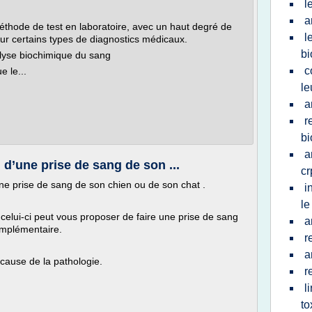
l
a
thode de test en laboratoire, avec un haut degré de
l
e pour certains types de diagnostics médicaux.
bi
lyse biochimique du sang
c
e le...
le
a
r
bi
a
 d’une prise de sang de son ...
cr
'une prise de sang de son chien ou de son chat .
i
le
 celui-ci peut vous proposer de faire une prise de sang
a
mplémentaire.
r
a
a cause de la pathologie.
r
l
t