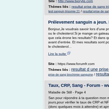
Site :
http://www.biorylis.com
Thèmes liés :
resultat prise de sang t
/
test sanguin trisomie 21
resultat prise de s
Prélevement sanguin a jeun. 
Bonjour,Je voudrais savoir lors d'une pr
ou le cholesterol.Si je mange un gateau
que cela érone les resultats? Et dans q
avant d'entrée. Et mes resultats sont p
le cholesterol...
Lire la suite
Site :
https://www.forumfr.com
resultat d une pris
Thèmes liés :
result
/
prise de sang biochimie sanguine
Taux, CRP, Sang - Forum - w
Maladie de Still - Page 4
San pour répondre à ta question mon me
jours,pour vérifier le taux de CRP et N
(donc quelques mois à attendre) et apr