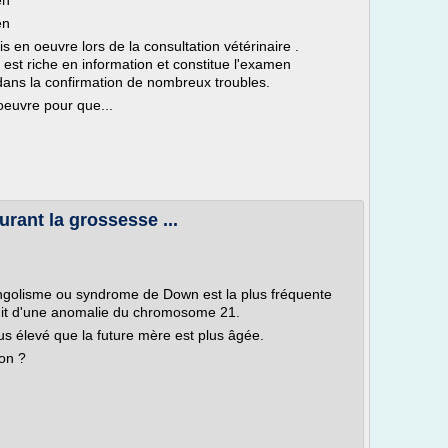
en
en
 en oeuvre lors de la consultation vétérinaire .
st riche en information et constitue l'examen
dans la confirmation de nombreux troubles.
 oeuvre pour que...
urant la grossesse ...
ngolisme ou syndrome de Down est la plus fréquente
agit d'une anomalie du chromosome 21.
lus élevé que la future mère est plus âgée.
on ?