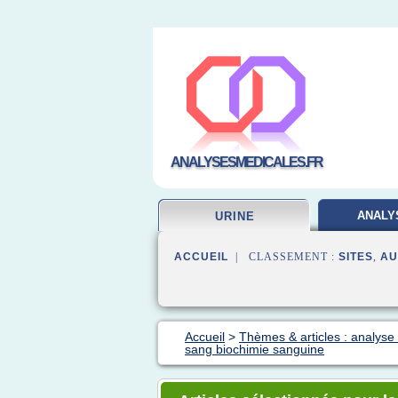
ANALYSESMEDICALES.FR
ANALY
URINE
LABORA
ACCUEIL
| CLASSEMENT :
SITES
,
AU
Accueil
>
Thèmes & articles : analyse
sang biochimie sanguine