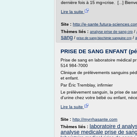
dernière fois à 15 mg=crise. [...] Bienv
Lire la suite
Site :
http://e-sante.futura-sciences.co
Thèmes liés :
/
analyse prise de sang crp
sang
/
/
a
prise de sang biochimie sanguine crp
PRISE DE SANG ENFANT (pédi
Prise de sang en laboratoire médical 
514 984-7000
Clinique de prélèvements sanguins pédi
et enfant.
Par Éric Tremblay, infirmier
Le prélèvement sanguin, la prise de san
d'urine chez votre bébé ou enfant, néce
Lire la suite
Site :
http://myrrhasante.com
laboratoire d analy
Thèmes liés :
analyse medicale prise de san