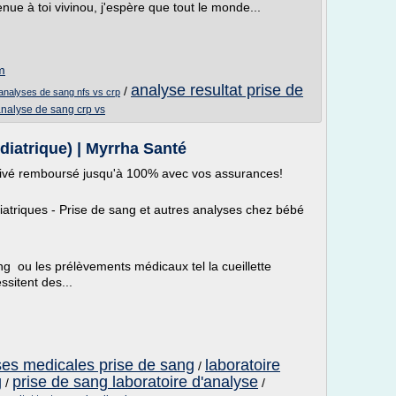
enue à toi vivinou, j'espère que tout le monde...
m
analyse resultat prise de
/
analyses de sang nfs vs crp
nalyse de sang crp vs
atrique) | Myrrha Santé
privé remboursé jusqu'à 100% avec vos assurances!
atriques - Prise de sang et autres analyses chez bébé
g ou les prélèvements médicaux tel la cueillette
ssitent des...
ses medicales prise de sang
laboratoire
/
g
prise de sang laboratoire d'analyse
/
/