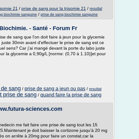
risomie 21
/
prise de sang pour la trisomie 21
/
resultat
/
ang biochimie sanguine
prise de sang biochimie sanguine
Biochimie. - Santé - Forum Fr
ise de sang que l'on doit faire à jeun pour la glycemie
 juste 30min avant d'effectuer le prise de sang est ce
uel sens? Car j'ai mangé devant la porte du labo juste
our la glycemie a 0,90g/L [norme: (0,70 à 1.10)]et pour
e de sang
prise de sang a jeun ou pas
/
/
resultat
at prise de sang
quand faire la prise de sang
/
ww.futura-sciences.com
decin me fait faire une prise de sang tout les 15
FS.Maintenant je doit baisser la cortizone jusqu'à 20 mg
ès on arrête à 20mg pour faire un constat,car la