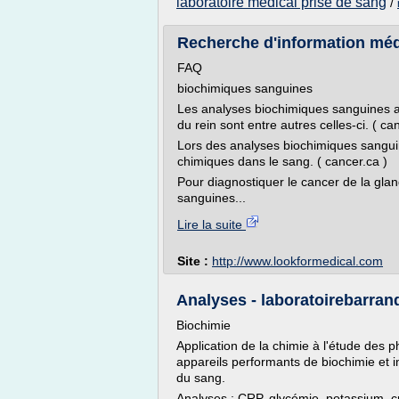
laboratoire medical prise de sang
/
Recherche d'information méd
FAQ
biochimiques sanguines
Les analyses biochimiques sanguines a
du rein sont entre autres celles-ci. ( ca
Lors des analyses biochimiques sangui
chimiques dans le sang. ( cancer.ca )
Pour diagnostiquer le cancer de la glan
sanguines...
Lire la suite
Site :
http://www.lookformedical.com
Analyses - laboratoirebarran
Biochimie
Application de la chimie à l'étude des 
appareils performants de biochimie et
du sang.
Analyses : CRP, glycémie, potassium, cré