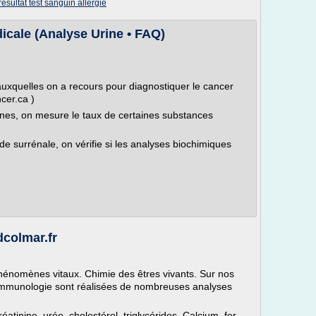
resultat test sanguin allergie
icale (Analyse Urine • FAQ)
uxquelles on a recours pour diagnostiquer le cancer
ncer.ca )
nes, on mesure le taux de certaines substances
de surrénale, on vérifie si les analyses biochimiques
dcolmar.fr
phénomènes vitaux. Chimie des êtres vivants. Sur nos
 immunologie sont réalisées de nombreuses analyses
atinine, urée, cholestérol, triglycérides, Calcium, fer,