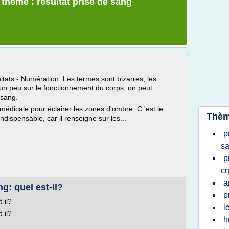
 thème : resultat prise de sang
tats - Numération. Les termes sont bizarres, les
it un peu sur le fonctionnement du corps, on peut
 sang.
 médicale pour éclairer les zones d'ombre. C 'est le
Thèm
dispensable, car il renseigne sur les...
p
s
p
cr
a
g: quel est-il?
p
-il?
l
-il?
h