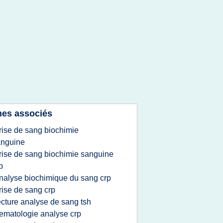
es associés
rise de sang biochimie
anguine
rise de sang biochimie sanguine
p
nalyse biochimique du sang crp
rise de sang crp
ecture analyse de sang tsh
ematologie analyse crp