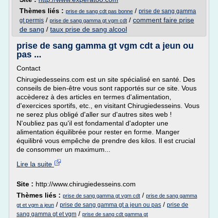
Thèmes liés :
/
prise de sang gamma
prise de sang cdt pas bonne
/
/
comment faire prise
gt permis
prise de sang gamma gt vgm cdt
de sang
/
taux prise de sang alcool
prise de sang gamma gt vgm cdt a jeun ou
pas ...
Contact
Chirugiedesseins.com est un site spécialisé en santé. Des
conseils de bien-être vous sont rapportés sur ce site. Vous
accèderez à des articles en termes d'alimentation,
d'exercices sportifs, etc., en visitant Chirugiedesseins. Vous
ne serez plus obligé d'aller sur d'autres sites web !
N'oubliez pas qu'il est fondamental d'adopter une
alimentation équilibrée pour rester en forme. Manger
équilibré vous empêche de prendre des kilos. Il est crucial
de consommer un maximum...
Lire la suite
Site :
http://www.chirugiedesseins.com
Thèmes liés :
/
prise de sang gamma gt vgm cdt
prise de sang gamma
/
/
prise de sang gamma gt a jeun ou pas
prise de
gt et vgm a jeun
/
sang gamma gt et vgm
prise de sang cdt gamma gt