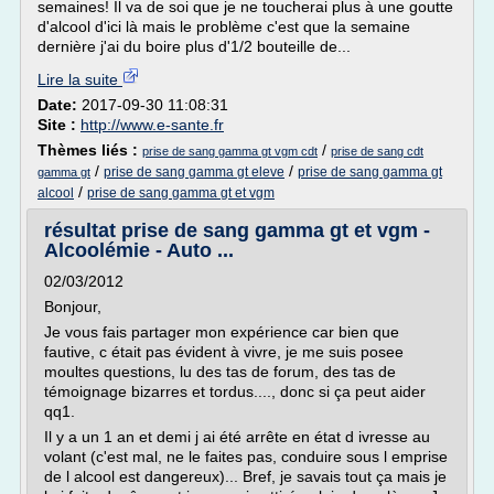
semaines! Il va de soi que je ne toucherai plus à une goutte
d'alcool d'ici là mais le problème c'est que la semaine
dernière j'ai du boire plus d'1/2 bouteille de...
Lire la suite
Date:
2017-09-30 11:08:31
Site :
http://www.e-sante.fr
Thèmes liés :
/
prise de sang gamma gt vgm cdt
prise de sang cdt
/
/
prise de sang gamma gt eleve
prise de sang gamma gt
gamma gt
/
alcool
prise de sang gamma gt et vgm
résultat prise de sang gamma gt et vgm -
Alcoolémie - Auto ...
02/03/2012
Bonjour,
Je vous fais partager mon expérience car bien que
fautive, c était pas évident à vivre, je me suis posee
moultes questions, lu des tas de forum, des tas de
témoignage bizarres et tordus...., donc si ça peut aider
qq1.
Il y a un 1 an et demi j ai été arrête en état d ivresse au
volant (c'est mal, ne le faites pas, conduire sous l emprise
de l alcool est dangereux)... Bref, je savais tout ça mais je