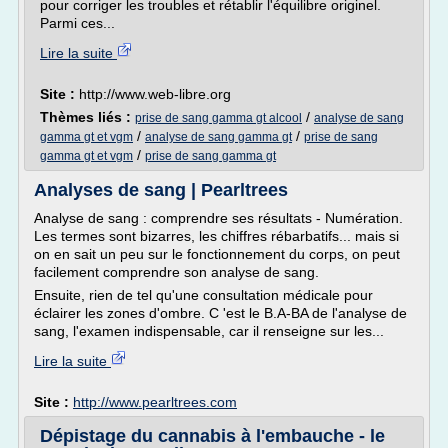
pour corriger les troubles et rétablir l'équilibre originel.
Parmi ces...
Lire la suite
Site :
http://www.web-libre.org
Thèmes liés :
/
prise de sang gamma gt alcool
analyse de sang
/
/
gamma gt et vgm
analyse de sang gamma gt
prise de sang
/
gamma gt et vgm
prise de sang gamma gt
Analyses de sang | Pearltrees
Analyse de sang : comprendre ses résultats - Numération.
Les termes sont bizarres, les chiffres rébarbatifs... mais si
on en sait un peu sur le fonctionnement du corps, on peut
facilement comprendre son analyse de sang.
Ensuite, rien de tel qu'une consultation médicale pour
éclairer les zones d'ombre. C 'est le B.A-BA de l'analyse de
sang, l'examen indispensable, car il renseigne sur les...
Lire la suite
Site :
http://www.pearltrees.com
Dépistage du cannabis à l'embauche - le