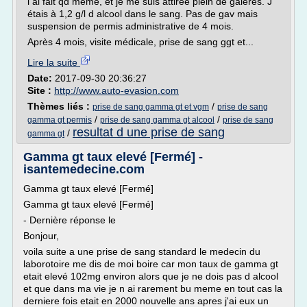
l ai fait qd même, et je me suis attirée plein de galères. J
étais à 1,2 g/l d alcool dans le sang. Pas de gav mais
suspension de permis administrative de 4 mois.
Après 4 mois, visite médicale, prise de sang ggt et...
Lire la suite
Date:
2017-09-30 20:36:27
Site :
http://www.auto-evasion.com
Thèmes liés :
/
prise de sang gamma gt et vgm
prise de sang
/
/
gamma gt permis
prise de sang gamma gt alcool
prise de sang
resultat d une prise de sang
/
gamma gt
Gamma gt taux elevé [Fermé] -
isantemedecine.com
Gamma gt taux elevé [Fermé]
Gamma gt taux elevé [Fermé]
- Dernière réponse le
Bonjour,
voila suite a une prise de sang standard le medecin du
laborotoire me dis de moi boire car mon taux de gamma gt
etait elevé 102mg environ alors que je ne dois pas d alcool
et que dans ma vie je n ai rarement bu meme en tout cas la
derniere fois etait en 2000 nouvelle ans apres j'ai eux un