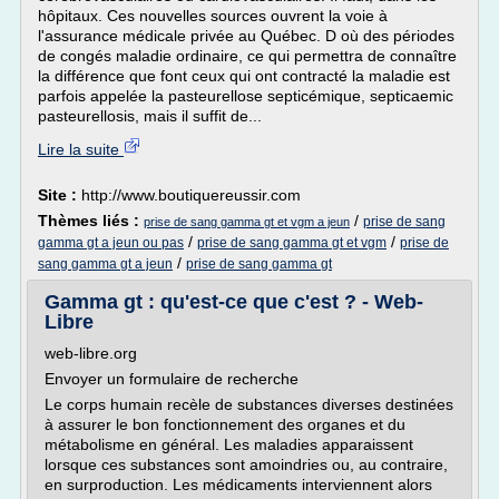
hôpitaux. Ces nouvelles sources ouvrent la voie à
l'assurance médicale privée au Québec. D où des périodes
de congés maladie ordinaire, ce qui permettra de connaître
la différence que font ceux qui ont contracté la maladie est
parfois appelée la pasteurellose septicémique, septicaemic
pasteurellosis, mais il suffit de...
Lire la suite
Site :
http://www.boutiquereussir.com
Thèmes liés :
/
prise de sang
prise de sang gamma gt et vgm a jeun
/
/
gamma gt a jeun ou pas
prise de sang gamma gt et vgm
prise de
/
sang gamma gt a jeun
prise de sang gamma gt
Gamma gt : qu'est-ce que c'est ? - Web-
Libre
web-libre.org
Envoyer un formulaire de recherche
Le corps humain recèle de substances diverses destinées
à assurer le bon fonctionnement des organes et du
métabolisme en général. Les maladies apparaissent
lorsque ces substances sont amoindries ou, au contraire,
en surproduction. Les médicaments interviennent alors