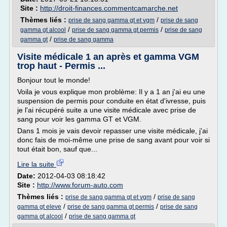
Site :
http://droit-finances.commentcamarche.net
Thèmes liés :
/
prise de sang gamma gt et vgm
prise de sang
/
/
gamma gt alcool
prise de sang gamma gt permis
prise de sang
/
gamma gt
prise de sang gamma
Visite médicale 1 an après et gamma VGM
trop haut - Permis ...
Bonjour tout le monde!
Voila je vous explique mon problème: Il y a 1 an j'ai eu une
suspension de permis pour conduite en état d'ivresse, puis
je l'ai récupéré suite a une visite médicale avec prise de
sang pour voir les gamma GT et VGM.
Dans 1 mois je vais devoir repasser une visite médicale, j'ai
donc fais de moi-même une prise de sang avant pour voir si
tout était bon, sauf que...
Lire la suite
Date:
2012-04-03 08:18:42
Site :
http://www.forum-auto.com
Thèmes liés :
/
prise de sang gamma gt et vgm
prise de sang
/
/
gamma gt eleve
prise de sang gamma gt permis
prise de sang
/
gamma gt alcool
prise de sang gamma gt