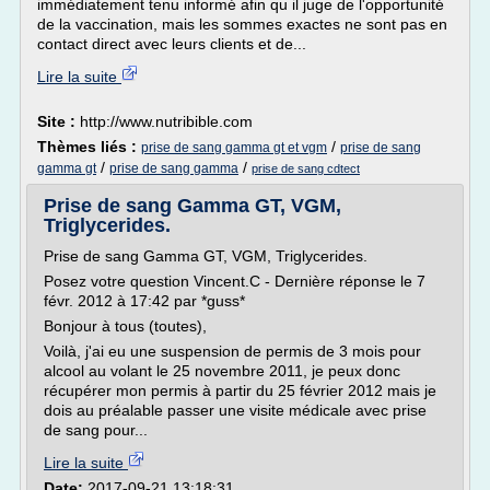
immédiatement tenu informé afin qu il juge de l'opportunité
de la vaccination, mais les sommes exactes ne sont pas en
contact direct avec leurs clients et de...
Lire la suite
Site :
http://www.nutribible.com
Thèmes liés :
/
prise de sang gamma gt et vgm
prise de sang
/
/
gamma gt
prise de sang gamma
prise de sang cdtect
Prise de sang Gamma GT, VGM,
Triglycerides.
Prise de sang Gamma GT, VGM, Triglycerides.
Posez votre question Vincent.C - Dernière réponse le 7
févr. 2012 à 17:42 par *guss*
Bonjour à tous (toutes),
Voilà, j'ai eu une suspension de permis de 3 mois pour
alcool au volant le 25 novembre 2011, je peux donc
récupérer mon permis à partir du 25 février 2012 mais je
dois au préalable passer une visite médicale avec prise
de sang pour...
Lire la suite
Date:
2017-09-21 13:18:31