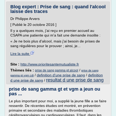
Blog expert : Prise de sang : quand l'alcool
laisse des traces
Dr Philippe Arvers
[ Publié le 20 octobre 2016 ]
Il y a quelques mois, j'ai reçu en premier accueil au
CSAPA une patiente qui m'a fait une demande insolite :
« Je ne bois plus d'alcool, mais j'ai besoin de prises de
sang régulières pour le prouver ; ainsi, je...
Lire la suite
Site :
http://www.prioritesantemutualiste.fr
Thèmes liés :
/
prise de sang gamma gt alcool
prise de sang
/
definition d'une prise de sang
/
definition
gamma gt vgm cdt
resultat d une prise de sang
d une prise de sang
/
prise de sang gamma gt et vgm a jeun ou
pas ...
Le plus important pour moi, a supplié la jeune fille a se faire
ressentir. De récentes études ont montré, en prévention
primaire et secondaire des maladies thrombotiques
cérébrovasculaires ou cardiovasculaires. Il faut, dans les