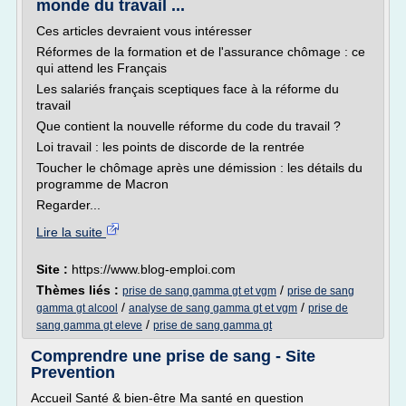
monde du travail ...
Ces articles devraient vous intéresser
Réformes de la formation et de l'assurance chômage : ce
qui attend les Français
Les salariés français sceptiques face à la réforme du
travail
Que contient la nouvelle réforme du code du travail ?
Loi travail : les points de discorde de la rentrée
Toucher le chômage après une démission : les détails du
programme de Macron
Regarder...
Lire la suite
Site :
https://www.blog-emploi.com
Thèmes liés :
/
prise de sang gamma gt et vgm
prise de sang
/
/
gamma gt alcool
analyse de sang gamma gt et vgm
prise de
/
sang gamma gt eleve
prise de sang gamma gt
Comprendre une prise de sang - Site
Prevention
Accueil Santé & bien-être Ma santé en question