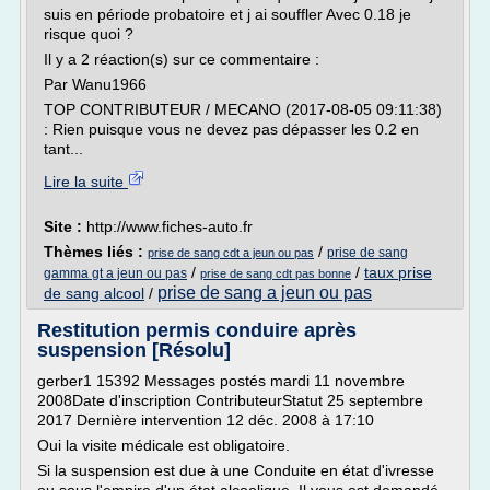
suis en période probatoire et j ai souffler Avec 0.18 je
risque quoi ?
Il y a 2 réaction(s) sur ce commentaire :
Par Wanu1966
TOP CONTRIBUTEUR / MECANO (2017-08-05 09:11:38)
: Rien puisque vous ne devez pas dépasser les 0.2 en
tant...
Lire la suite
Site :
http://www.fiches-auto.fr
Thèmes liés :
/
prise de sang
prise de sang cdt a jeun ou pas
/
/
taux prise
gamma gt a jeun ou pas
prise de sang cdt pas bonne
prise de sang a jeun ou pas
de sang alcool
/
Restitution permis conduire après
suspension [Résolu]
gerber1 15392 Messages postés mardi 11 novembre
2008Date d'inscription ContributeurStatut 25 septembre
2017 Dernière intervention 12 déc. 2008 à 17:10
Oui la visite médicale est obligatoire.
Si la suspension est due à une Conduite en état d'ivresse