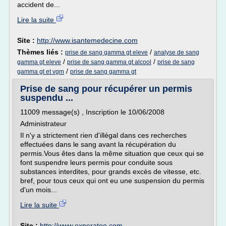
accident de...
Lire la suite
Site :
http://www.isantemedecine.com
Thèmes liés :
/
prise de sang gamma gt eleve
analyse de sang
/
/
gamma gt eleve
prise de sang gamma gt alcool
prise de sang
/
gamma gt et vgm
prise de sang gamma gt
Prise de sang pour récupérer un permis
suspendu ...
11009 message(s) , Inscription le 10/06/2008
Administrateur
Il n'y a strictement rien d'illégal dans ces recherches
effectuées dans le sang avant la récupération du
permis.Vous êtes dans la même situation que ceux qui se
font suspendre leurs permis pour conduite sous
substances interdites, pour grands excès de vitesse, etc.
bref, pour tous ceux qui ont eu une suspension du permis
d'un mois...
Lire la suite
Site :
http://www.experatoo.com