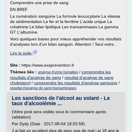
Comprendre une prise de sang
EN BREF
La numération sanguine La formule leucocytaire La vitesse
de sédimentation Le fer et la ferritine L'acide urique La
créatinine Le bilan lipidique Les transaminases La gamma
GT L'albumine
Voici quelques bases pour mieux appréhender vos résultats
d'analyses lors d'un bilan sanguin. Attention ! Seul votre...
Lire la suite
Site :
https://www.axaprevention.fr
Thèmes liés :
/
comprendre les
analyse d'urine hematies
resultats d'analyse de sang
/
resultat d'analyse de sang
cholesterol
/
comprendre les resultats d'analyse sanguine
/
resultat d'analyse de sang transaminases
Les sanctions de l'alcool au volant - Le
taux d'alcoolémie ...
(Votre post sera visible sous le commentaire après
validation)
Par Dydy (Date : 2017-08-04 18:03:58)
J ai fait un accident plus de peur que de mal j ai 18 ans je