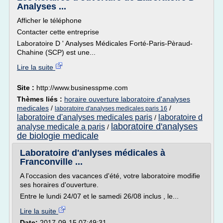
Analyses ...
Afficher le téléphone
Contacter cette entreprise
Laboratoire D ' Analyses Médicales Forté-Paris-Pèraud-
Chahine (SCP) est une...
Lire la suite
Site :
http://www.businesspme.com
Thèmes liés :
horaire ouverture laboratoire d'analyses
medicales
/
/
laboratoire d'analyses medicales paris 16
laboratoire d'analyses medicales paris
laboratoire d
/
laboratoire d'analyses
analyse medicale a paris
/
de biologie medicale
Laboratoire d'anlyses médicales à
Franconville ...
A l'occasion des vacances d'été, votre laboratoire modifie
ses horaires d'ouverture.
Entre le lundi 24/07 et le samedi 26/08 inclus , le...
Lire la suite
Date:
2017-09-15 07:49:31