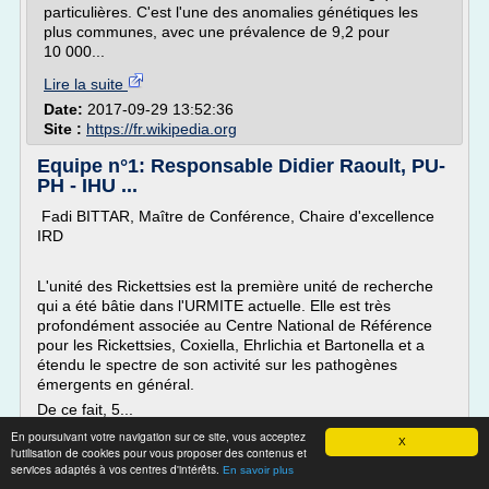
particulières. C'est l'une des anomalies génétiques les
plus communes, avec une prévalence de 9,2 pour
10 000...
Lire la suite
Date:
2017-09-29 13:52:36
Site :
https://fr.wikipedia.org
Equipe n°1: Responsable Didier Raoult, PU-
PH - IHU ...
Fadi BITTAR, Maître de Conférence, Chaire d'excellence
IRD
L'unité des Rickettsies est la première unité de recherche
qui a été bâtie dans l'URMITE actuelle. Elle est très
profondément associée au Centre National de Référence
pour les Rickettsies, Coxiella, Ehrlichia et Bartonella et a
étendu le spectre de son activité sur les pathogènes
émergents en général.
De ce fait, 5...
En poursuivant votre navigation sur ce site, vous acceptez
Lire la suite
X
l'utilisation de cookies pour vous proposer des contenus et
services adaptés à vos centres d'intérêts.
En savoir plus
Site :
http://www.mediterranee-infection.com