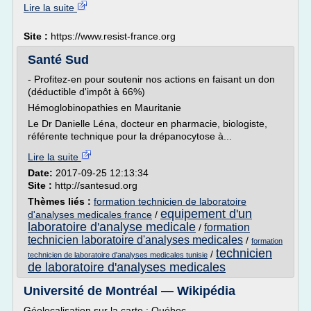
Lire la suite
Site :
https://www.resist-france.org
Santé Sud
- Profitez-en pour soutenir nos actions en faisant un don
(déductible d'impôt à 66%)
Hémoglobinopathies en Mauritanie
Le Dr Danielle Léna, docteur en pharmacie, biologiste,
référente technique pour la drépanocytose à...
Lire la suite
Date:
2017-09-25 12:13:34
Site :
http://santesud.org
Thèmes liés :
formation technicien de laboratoire
equipement d'un
d'analyses medicales france
/
laboratoire d'analyse medicale
formation
/
technicien laboratoire d'analyses medicales
/
formation
technicien
/
technicien de laboratoire d'analyses medicales tunisie
de laboratoire d'analyses medicales
Université de Montréal — Wikipédia
Géolocalisation sur la carte : Québec