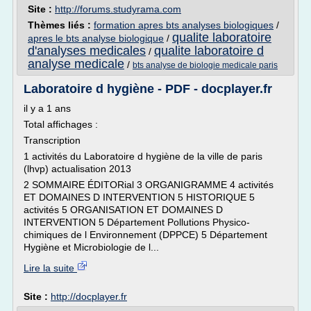
Site :
http://forums.studyrama.com
Thèmes liés :
formation apres bts analyses biologiques
/
qualite laboratoire
apres le bts analyse biologique
/
d'analyses medicales
qualite laboratoire d
/
analyse medicale
/
bts analyse de biologie medicale paris
Laboratoire d hygiène - PDF - docplayer.fr
il y a 1 ans
Total affichages :
Transcription
1 activités du Laboratoire d hygiène de la ville de paris
(lhvp) actualisation 2013
2 SOMMAIRE ÉDITORial 3 ORGANIGRAMME 4 activités
ET DOMAINES D INTERVENTION 5 HISTORIQUE 5
activités 5 ORGANISATION ET DOMAINES D
INTERVENTION 5 Département Pollutions Physico-
chimiques de l Environnement (DPPCE) 5 Département
Hygiène et Microbiologie de l...
Lire la suite
Site :
http://docplayer.fr