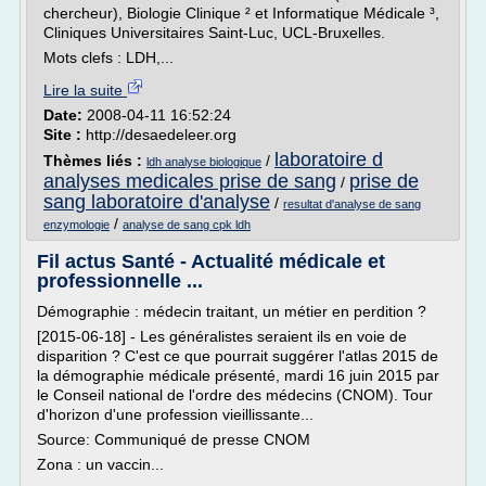
chercheur), Biologie Clinique ² et Informatique Médicale ³,
Cliniques Universitaires Saint-Luc, UCL-Bruxelles.
Mots clefs : LDH,...
Lire la suite
Date:
2008-04-11 16:52:24
Site :
http://desaedeleer.org
laboratoire d
Thèmes liés :
/
ldh analyse biologique
analyses medicales prise de sang
prise de
/
sang laboratoire d'analyse
/
resultat d'analyse de sang
/
enzymologie
analyse de sang cpk ldh
Fil actus Santé - Actualité médicale et
professionnelle ...
Démographie : médecin traitant, un métier en perdition ?
[2015-06-18] - Les généralistes seraient ils en voie de
disparition ? C'est ce que pourrait suggérer l'atlas 2015 de
la démographie médicale présenté, mardi 16 juin 2015 par
le Conseil national de l'ordre des médecins (CNOM). Tour
d'horizon d'une profession vieillissante...
Source: Communiqué de presse CNOM
Zona : un vaccin...