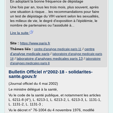
En adoptant la bonne fréquence de dépistage
Une fois par an, tous les trois mois, plus souvent, après
une situation à risque... les recommandations pour faire
un test de dépistage du VIH varient selon les sexualités,
les milieux de vie, le degré d'exposition à l'épidémie, le
nombre de partenaires ou l'assiduité à...
Lire la suite
Site :
https://www.paris.fr
Thèmes liés :
/
centre
centre d'analyse medicale paris 11
d'analyse medicale paris
/
laboratoire d'analyse medicale paris
/
laboratoire d'analyses medicales paris 13
/
18
laboratoire
d'analyses medicales paris 8
Bulletin Officiel n°2002-18 - solidarites-
sante.gouv.fr
(Journal officiel du 4 mai 2002)
Le ministre délégué à la santé,
Vu le code de la santé publique, et notamment les articles
L. 6211-8 (4°), L. 6213-1, L. 6213-2, L. 6213-3, L. 1131-1,
L. 1131-2, L. 1131-3 ;
Vu le décret n° 76-1004 du 4 novembre 1976, modifié