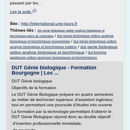
passant par les...
Lire la suite
Site :
http://international.univ-tours.fr
Thèmes liés :
dut genie biologique option analyse biologique et
/
dut genie biologique option analyse
biochimique lettre de motivation
/
biologique et biochimique programme
dut genie biologique option
/
dut genie biologique
analyse biologique et biochimique matiere
option analyse biologique et biochimique
/
dut biologie
appliquee option analyses biologiques et biochimiques
DUT Génie biologique - Formation
Bourgogne | Les ...
DUT Génie biologique
Objectifs de la formation
Le DUT Génie Biologique prépare en quatre semestres
au métier de technicien supérieur, d'assistant ingénieur,
tout en permettant une poursuite d'études très ouverte.
La formation par la technologie permettant d'obtenir le
DUT Génie Biologique répond donc au double objectif :
d'insertion professionnelle immédiate,