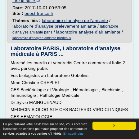
Lire la suite
Date:
2017-10-01 00:53:05
Site :
ouest-france.fr
Thèmes liés :
laboratoire d'analyse de l'amiante
/
laboratoire d'analyse prelevement amiante
/
laboratoire
/
laboratoire analyse d'air amiante
/
d'analyse amiante paris
laboratoire d'analyse amiante bordeaux
Laboratoire PARIS, Laboratoire d’analyse
médicale à PARIS ...
Marché les mardis et vendredis Centre commercial Italie 2
avec parking public
Vos biologistes au Laboratoire Gobelins
Mme Christine CREPLET
CES Bactériologie et Virologie , Hématologie , Biochimie ,
Immunologie , Pathologie Médicale
Dr Sylvie MAINGUENAUD
MEDECIN BIOLOGISTE CES BACTERIO-VIRO CLINIQUES
CES HEMATOLOGIE
CES DIAGNOSTIC BIOLOGIQUE...
En poursuivant votre navigation sur ce site, vous acceptez
X
l'utilisation de cookies pour vous proposer des contenus et
Lire la suite
services adaptés à vos centres d'intérêts.
En savoir plus