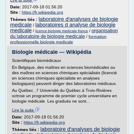
Lire la suite
Date:
2017-09-18 01:56:20
Site :
https://fr.wikipedia.org
laboratoire d'analyses de biologie
Thèmes liés :
medicale
laboratoires d analyse de biologie
/
medicale
organisation
/
/
licence biologie medicale france
du laboratoire de biologie medicale
/
formation
professionnelle biologie medicale
Biologie médicale — Wikipédia
Scientifiques biomédicaux
En Belgique, des maîtres en sciences biomédicales ou
des maîtres en sciences chimiques spécialisés (licencié
en sciences chimiques spécialiste en analyses
biologiques) peuvent diriger des laboratoires médicaux.
Au Québec , l' Université du Québec à Trois-Rivières
octroie un programme de premier cycle universitaire en
biologie médicale. Les gradués ne sont...
Lire la suite
Date:
2017-09-18 01:56:20
Site :
https://fr.wikipedia.org
laboratoire d'analyses de biologie
Thèmes liés :