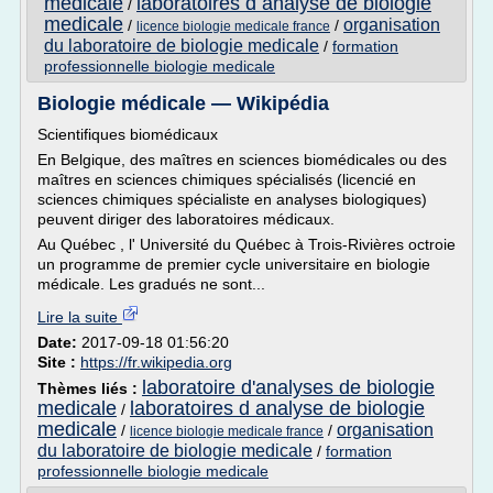
medicale
laboratoires d analyse de biologie
/
medicale
organisation
/
/
licence biologie medicale france
du laboratoire de biologie medicale
/
formation
professionnelle biologie medicale
Biologie médicale — Wikipédia
Scientifiques biomédicaux
En Belgique, des maîtres en sciences biomédicales ou des
maîtres en sciences chimiques spécialisés (licencié en
sciences chimiques spécialiste en analyses biologiques)
peuvent diriger des laboratoires médicaux.
Au Québec , l' Université du Québec à Trois-Rivières octroie
un programme de premier cycle universitaire en biologie
médicale. Les gradués ne sont...
Lire la suite
Date:
2017-09-18 01:56:20
Site :
https://fr.wikipedia.org
laboratoire d'analyses de biologie
Thèmes liés :
medicale
laboratoires d analyse de biologie
/
medicale
organisation
/
/
licence biologie medicale france
du laboratoire de biologie medicale
/
formation
professionnelle biologie medicale