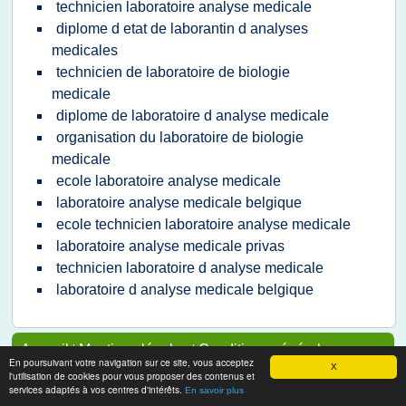
technicien laboratoire analyse medicale
diplome d etat de laborantin d analyses
medicales
technicien de laboratoire de biologie
medicale
diplome de laboratoire d analyse medicale
organisation du laboratoire de biologie
medicale
ecole laboratoire analyse medicale
laboratoire analyse medicale belgique
ecole technicien laboratoire analyse medicale
laboratoire analyse medicale privas
technicien laboratoire d analyse medicale
laboratoire d analyse medicale belgique
Accueil
|
Mentions légales
|
Conditions générales
En poursuivant votre navigation sur ce site, vous acceptez
d'utilisation
|
Utilisation des cookies
|
Contact à propos
X
l'utilisation de cookies pour vous proposer des contenus et
de cette page
services adaptés à vos centres d'intérêts.
En savoir plus
Pour ajouter ou supprimer un site, voir l'article 4 des