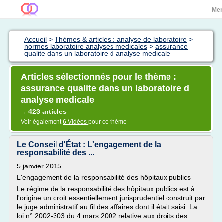
Me
Accueil
>
Thèmes & articles : analyse de laboratoire
>
normes laboratoire analyses medicales
>
assurance
qualite dans un laboratoire d analyse medicale
Articles sélectionnés pour le thème :
assurance qualite dans un laboratoire d
analyse medicale
423 articles
→
Voir également
6 Vidéos
pour ce thème
Le Conseil d'État : L'engagement de la
responsabilité des ...
5 janvier 2015
L'engagement de la responsabilité des hôpitaux publics
Le régime de la responsabilité des hôpitaux publics est à
l'origine un droit essentiellement jurisprudentiel construit par
le juge administratif au fil des affaires dont il était saisi. La
loi n° 2002-303 du 4 mars 2002 relative aux droits des